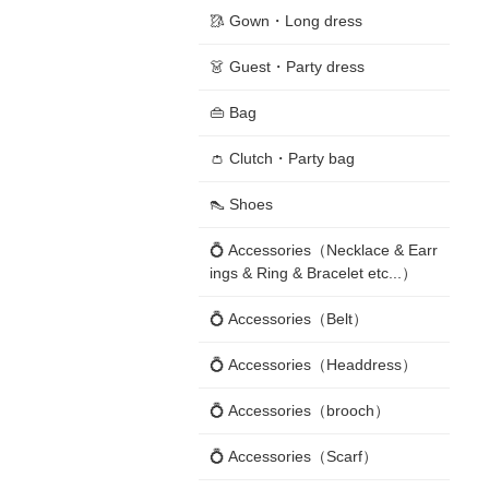
🥻 Gown・Long dress
👗 Guest・Party dress
👜 Bag
👛 Clutch・Party bag
👠 Shoes
💍 Accessories（Necklace & Earr
ings & Ring & Bracelet etc...）
💍 Accessories（Belt）
💍 Accessories（Headdress）
💍 Accessories（brooch）
💍 Accessories（Scarf）