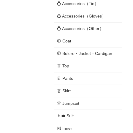
💍 Accessories（Tie）
💍 Accessories（Gloves）
💍 Accessories（Other）
🧥 Coat
🧥 Bolero・Jacket・Cardigan
👚 Top
👖 Pants
👗 Skirt
👗 Jumpsuit
👩‍💼 Suit
🎽 Inner