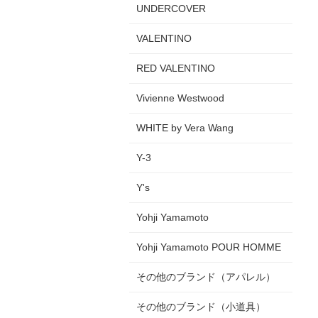
UNDERCOVER
VALENTINO
RED VALENTINO
Vivienne Westwood
WHITE by Vera Wang
Y-3
Y's
Yohji Yamamoto
Yohji Yamamoto POUR HOMME
その他のブランド（アパレル）
その他のブランド（小道具）