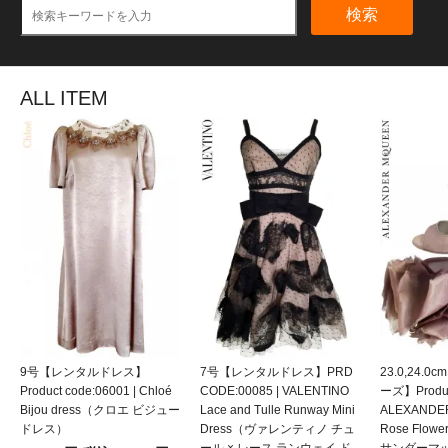
検索
ALL ITEM
9号【レンタルドレス】
7号【レンタルドレス】PRD
23.0,24.
Product code:06001 | Chloé
CODE:00085 | VALENTINO
ーズ】Product
Bijou dress（クロエ ビジュー
Lace and Tulle Runway Mini
ALEXANDE
ドレス）
Dress（ヴァレンティノ チュ
Rose Flow
ール × レース ランウェイ ド
サンダーマ