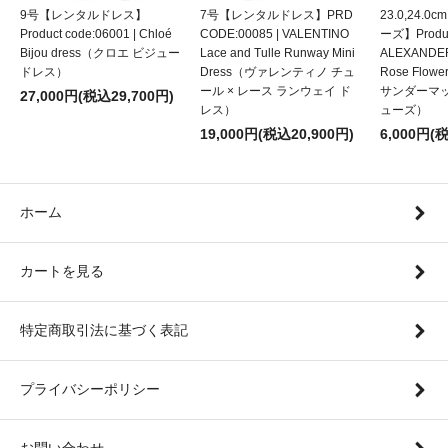
9号【レンタルドレス】
7号【レンタルドレス】PRD
23.0,24.
Product code:06001 | Chloé
CODE:00085 | VALENTINO
ーズ】Product
Bijou dress（クロエ ビジュー
Lace and Tulle Runway Mini
ALEXANDE
ドレス）
Dress（ヴァレンティノ チュ
Rose Flow
ール × レース ランウェイ ド
サンダーマ
27,000円(税込29,700円)
レス）
ューズ）
19,000円(税込20,900円)
6,000円(
ホーム
カートを見る
特定商取引法に基づく表記
プライバシーポリシー
お問い合わせ