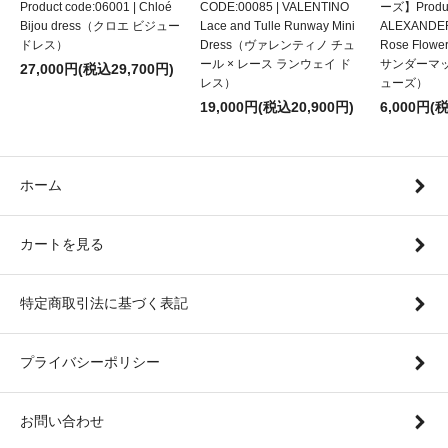
Product code:06001 | Chloé
CODE:00085 | VALENTINO
ーズ】Product
Bijou dress（クロエ ビジュー
Lace and Tulle Runway Mini
ALEXANDE
ドレス）
Dress（ヴァレンティノ チュ
Rose Flow
ール × レース ランウェイ ド
サンダーマ
27,000円(税込29,700円)
レス）
ューズ）
19,000円(税込20,900円)
6,000円(
ホーム
カートを見る
特定商取引法に基づく表記
プライバシーポリシー
お問い合わせ