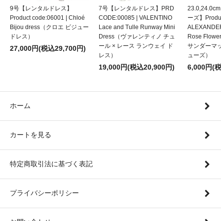
9号【レンタルドレス】
7号【レンタルドレス】PRD
23.0,24.
Product code:06001 | Chloé
CODE:00085 | VALENTINO
ーズ】Product
Bijou dress（クロエ ビジュー
Lace and Tulle Runway Mini
ALEXANDE
ドレス）
Dress（ヴァレンティノ チュ
Rose Flow
ール × レース ランウェイ ド
サンダーマ
27,000円(税込29,700円)
レス）
ューズ）
19,000円(税込20,900円)
6,000円(
ホーム
カートを見る
特定商取引法に基づく表記
プライバシーポリシー