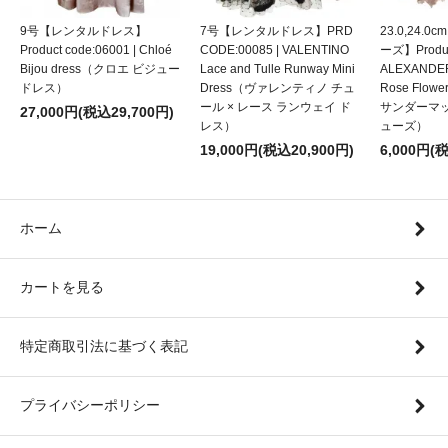
9号【レンタルドレス】
7号【レンタルドレス】PRD
23.0,24.
Product code:06001 | Chloé
CODE:00085 | VALENTINO
ーズ】Product
Bijou dress（クロエ ビジュー
Lace and Tulle Runway Mini
ALEXANDE
ドレス）
Dress（ヴァレンティノ チュ
Rose Flow
ール × レース ランウェイ ド
サンダーマ
27,000円(税込29,700円)
レス）
ューズ）
19,000円(税込20,900円)
6,000円(
ホーム
カートを見る
特定商取引法に基づく表記
プライバシーポリシー