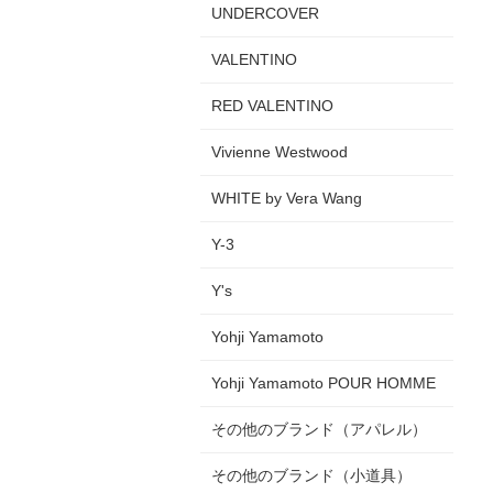
UNDERCOVER
VALENTINO
RED VALENTINO
Vivienne Westwood
WHITE by Vera Wang
Y-3
Y's
Yohji Yamamoto
Yohji Yamamoto POUR HOMME
その他のブランド（アパレル）
その他のブランド（小道具）