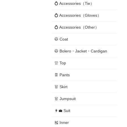
💍 Accessories（Tie）
💍 Accessories（Gloves）
💍 Accessories（Other）
🧥 Coat
🧥 Bolero・Jacket・Cardigan
👚 Top
👖 Pants
👗 Skirt
👗 Jumpsuit
👩‍💼 Suit
🎽 Inner