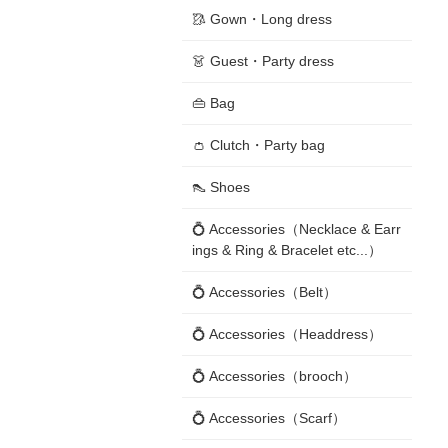
🥻 Gown・Long dress
👗 Guest・Party dress
👜 Bag
👛 Clutch・Party bag
👠 Shoes
💍 Accessories（Necklace & Earr
ings & Ring & Bracelet etc...）
💍 Accessories（Belt）
💍 Accessories（Headdress）
💍 Accessories（brooch）
💍 Accessories（Scarf）