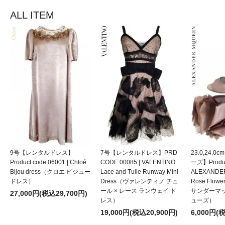
ALL ITEM
9号【レンタルドレス】
7号【レンタルドレス】PRD
23.0,24.
Product code:06001 | Chloé
CODE:00085 | VALENTINO
ーズ】Product
Bijou dress（クロエ ビジュー
Lace and Tulle Runway Mini
ALEXANDE
ドレス）
Dress（ヴァレンティノ チュ
Rose Flow
ール × レース ランウェイ ド
サンダーマ
27,000円(税込29,700円)
レス）
ューズ）
19,000円(税込20,900円)
6,000円(