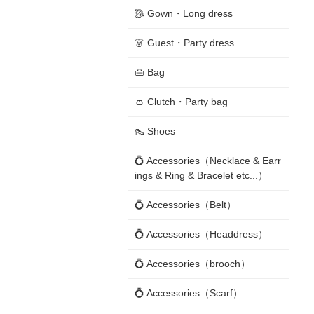
🥻 Gown・Long dress
👗 Guest・Party dress
👜 Bag
👛 Clutch・Party bag
👠 Shoes
💍 Accessories（Necklace & Earr
ings & Ring & Bracelet etc...）
💍 Accessories（Belt）
💍 Accessories（Headdress）
💍 Accessories（brooch）
💍 Accessories（Scarf）