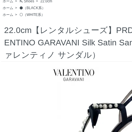
ホーム
>
👠 Shoes
>
22.0cm
ホーム
>
⚫️（BLACK系）
ホーム
>
⚪️（WHITE系）
22.0cm【レンタルシューズ】PRD CO
ENTINO GARAVANI Silk Satin Sa
ァレンティノ サンダル）