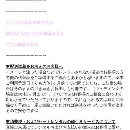
ーーーーーーーーーー
ーーーーーーーーーー
●ピアスの追加画像を見る
他のAZ FACTORYの商品を見る
全ての商品を見る
ーーーーーーーーーー
💖配送試着をお考えのお客様へ
イメージと違った場合などでレンタルされない場合はお客様の方
で他の代替品をご準備するご都合もあるかと思いますので、基本
ご利用予定日よりも大体1ヶ月前までの間でしたら、ご決定の場
合はそのままの引き続きお貸出しも可能です。（ウェディングの
場合は大体2ヶ月まで）、それぞれのお客様のご都合に合わせて
対応させていただいておりますので、気になられる方は時期に関
係なく早めに一度ご連絡いただければ余裕を持ったご準備が出来
るので安心です😊
💖消費税・およびセットレンタルの値引きサービスについて
直接ご来店にてレンタルおよびお支払いの個人のお客様に限り、