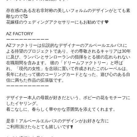
存在感のある左右非対称の美しいフォルムのデザインがとても素
敵なので🥰
花嫁様のウェディングアクセサリーにもお勧めです💖
AZ FACTORY
ーーーーーーーーーー
AZファクトリーは伝説的なデザイナーのアルベールエルバスに
よる待望のプロジェクトであり、その尊敬されるキャリアは30年
に及び、ランバンとサンローランの指揮をとる彼の忘れられない
在職期間を含みます。 彼の「ドリームファクトリー」と呼ば
れ、「現代の女性」を念頭に置いて作成されたこのレーベルは、
長年にわたって彼のコーリングカードとなった、遊び心のある自
信に満ちた作品の拡張版です。
ーーーーーーーーーー
デザイナー本人の母親が好きだという、ポピーの花をモチーフに
したイヤリング。
着こなしに、春らしく華やかな雰囲気を添えてくれます。
是非！アルベールエルバスのデザインがお好きな方に
ご利用頂けたらとても嬉しいです❣️