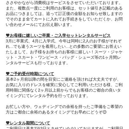
ささやかながら消費税はサービスをさせていただいております。
また、複数点一度にご利用のお客様は、セット値引き記載のある
お品につきましては、追って訂正後の金額をお知らせ致しますの
でそのまま全てカートに入れてお手続きをしていただくか、お問
い合わせメールにてお伝え願います。
💖お母様に嬉しいご卒業・ご入学セットレンタルサービス
3月に卒業式、4月に入学式、今年は同時に2人のお子様がそれぞ
れ...でも違うスーツを着用したい...との多数のご要望にお答えい
たしまして、お子様をお持ちのお客様に嬉しい！スーツ・ジャケ
ット・スカート・ワンピース・バッグ・シューズ等の1ヶ月間レ
ンタルサービスも行っております。
💖ご予約受付時期について
基本2ヶ月前以降の間を目安にご連絡を頂ければ大丈夫ですが、
お気に入りのドレスを確実に安心してご利用いただける様、ご利
用時期に関係なく2ヶ月以上前からでもお客様のご都合の良いタ
イミングにてレンタル予約を行っております。
お忙しい方や、ウェディングでの余裕を持ったご準備をご希望の
方はご都合に余裕のあるタイミングでお早めにどうぞ😊
💖レンタル期間について
ご利用日は基本2泊3日とさせていただいておりますが、ご利用日