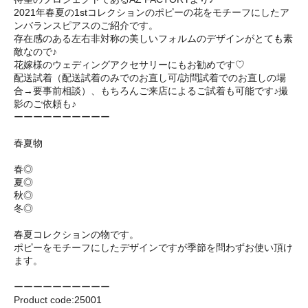
2021年春夏の1stコレクションのポピーの花をモチーフにしたア
ンバランスピアスのご紹介です。
存在感のある左右非対称の美しいフォルムのデザインがとても素
敵なので♪
花嫁様のウェディングアクセサリーにもお勧めです♡
配送試着（配送試着のみでのお直し可/訪問試着でのお直しの場
合→要事前相談）、もちろんご来店によるご試着も可能です♪撮
影のご依頼も♪
ーーーーーーーーーー
春夏物
春◎
夏◎
秋◎
冬◎
春夏コレクションの物です。
ポピーをモチーフにしたデザインですが季節を問わずお使い頂け
ます。
ーーーーーーーーーー
Product code:25001