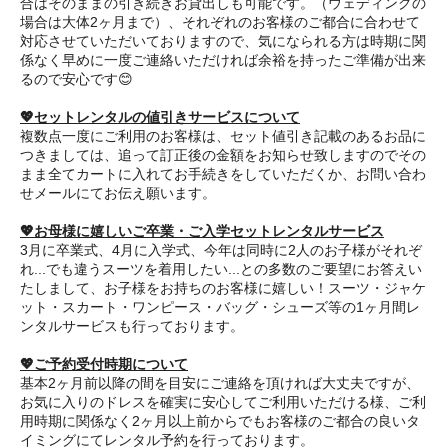
合はそのままの引き続きお貸出しも可能です。（ウェディングの
場合は大体2ヶ月まで）、それぞれのお客様のご都合に合わせて
対応させていただいておりますので、気になられる方は時期に関
係なく早めに一度ご連絡いただければ余裕を持ったご準備が出来
るので安心です😊
💖セットレンタルの値引きサービスについて
複数点一度にご利用のお客様は、セット値引き記載のあるお品に
つきましては、追って訂正後の金額をお知らせ致しますのでその
まま全てカートに入れてお手続きをしていただくか、お問い合わ
せメールにてお伝え願います。
💖お母様に嬉しいご卒業・ご入学セットレンタルサービス
3月に卒業式、4月に入学式、今年は同時に2人のお子様がそれぞ
れ...でも違うスーツを着用したい...との多数のご要望にお答えい
たしまして、お子様をお持ちのお客様に嬉しい！スーツ・ジャケ
ット・スカート・ワンピース・バッグ・シューズ等の1ヶ月間レ
ンタルサービスも行っております。
💖ご予約受付時期について
基本2ヶ月前以降の間を目安にご連絡を頂ければ大丈夫ですが、
お気に入りのドレスを確実に安心してご利用いただける様、ご利
用時期に関係なく2ヶ月以上前からでもお客様のご都合の良いタ
イミングにてレンタル予約を行っております。