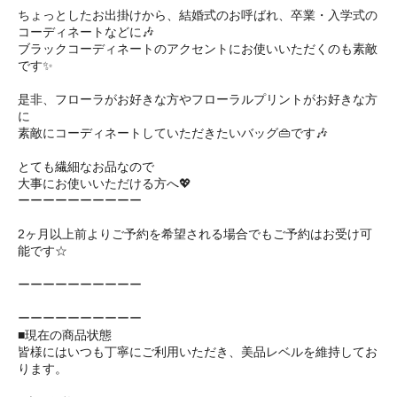
ちょっとしたお出掛けから、結婚式のお呼ばれ、卒業・入学式の
コーディネートなどに🎶
ブラックコーディネートのアクセントにお使いいただくのも素敵
です✨
是非、フローラがお好きな方やフローラルプリントがお好きな方
に
素敵にコーディネートしていただきたいバッグ👜です🎶
とても繊細なお品なので
大事にお使いいただける方へ💖
ーーーーーーーーーー
2ヶ月以上前よりご予約を希望される場合でもご予約はお受け可
能です☆
ーーーーーーーーーー
ーーーーーーーーーー
■現在の商品状態
皆様にはいつも丁寧にご利用いただき、美品レベルを維持してお
ります。