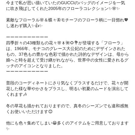
今まで私が思い描いていたのGUCCIのバッグのイメージを一気
に吹き飛ばしてくれた2005年のフローラコレクション✨🌸✨
素敵なフローラル🌸＆蝶々🦋モチーフのフローラ柄に一目惚れ💖
し迷わず購入✨👍✨
ーーーーーーーーーー
四季折々の43種類もの花々🌸🌷🌺🌻💐が登場する「フローラ」
は、1966年、モナコのグレース大公妃のためにデザインされた
もの。37色もの豊かな色彩で描かれた詩的なデザインは、母から
娘へと時を超えて受け継がれながら、世界中の女性に愛されるグ
ッチのアイコンとなりました。
ーーーーーーーーーー
普段のコーディネートにさり気なくプラスするだけで、花々が開
花した様な華やかさをプラスし、明るい初夏のムードを演出して
くれます🎶
冬の草花も描かれておりますので、真冬のシーズンでも違和感無
くお使いいただけます😊
他にも色々集めてしまい😁多くのアイテムをご用意しております
✨