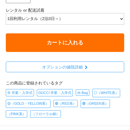
レンタル or 配送試着
カートに入れる
オプションの値段詳細
この商品に登録されているタグ
🌸 卒業・入学式
GUCCI 卒業・入学式
👜 Bag
⚪️（WHITE系）
🟡（GOLD・YELLOW系）
🔴（RED系）
🟢（GREEN系）
（PINK系）
（フローラル柄）