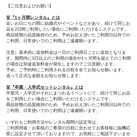
【ご注意およびお願い】
👗『1ヶ月間レンタル』とは
近いお日にちの間に結婚式やイベントなどがあり、続けて同じお
品を2日間ご利用したい場合にご利用いただけるシステムです。
商品状態の品質維持のため、予めお伝え頂いたご利用日以外での
ご利用、日常使いでのご利用はご遠慮願います。
注意）基本的に追加料金は一日のご利用日ごとに追加となりま
す。期間内に3日以上のご利用の場合や1ヶ月間を超えてのご利用
の場合は別途追加料金が発生しますのでご注意願います。
予め、ご予約時にご利用される日程を全てお知らせ願います。
追って正式な金額をお知らせ致します。
👗『卒業・入学式セットレンタル』とは
卒業式・入学式やそれにまつわるイベントにて、続けて同じお品
をご利用したい場合にご利用いただけるシステムです。
商品状態の品質維持のため、予めお伝え頂いたご利用日以外での
ご利用、日常使いでのご利用はご遠慮願います。
いずれもご利用方法やレンタル期間の設定等は、
ご利用用途・お客様のご希望の日程に合わせてお客様毎に臨機応
変に設定させて頂いておりますので、お気軽にご相談下さいませ