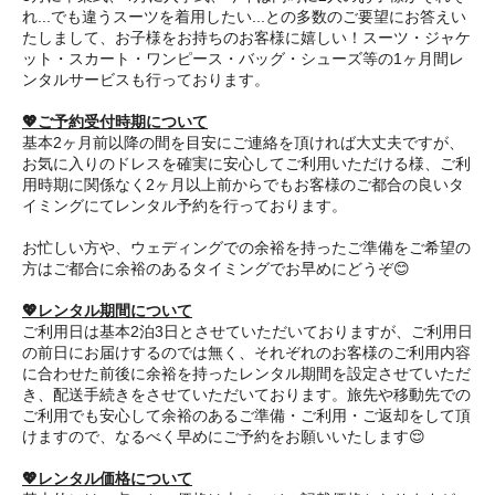
れ...でも違うスーツを着用したい...との多数のご要望にお答えい
たしまして、お子様をお持ちのお客様に嬉しい！スーツ・ジャケ
ット・スカート・ワンピース・バッグ・シューズ等の1ヶ月間レ
ンタルサービスも行っております。
💖ご予約受付時期について
基本2ヶ月前以降の間を目安にご連絡を頂ければ大丈夫ですが、
お気に入りのドレスを確実に安心してご利用いただける様、ご利
用時期に関係なく2ヶ月以上前からでもお客様のご都合の良いタ
イミングにてレンタル予約を行っております。
お忙しい方や、ウェディングでの余裕を持ったご準備をご希望の
方はご都合に余裕のあるタイミングでお早めにどうぞ😊
💖レンタル期間について
ご利用日は基本2泊3日とさせていただいておりますが、ご利用日
の前日にお届けするのでは無く、それぞれのお客様のご利用内容
に合わせた前後に余裕を持ったレンタル期間を設定させていただ
き、配送手続きをさせていただいております。旅先や移動先での
ご利用でも安心して余裕のあるご準備・ご利用・ご返却をして頂
けますので、なるべく早めにご予約をお願いいたします😌
💖レンタル価格について