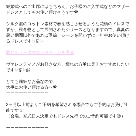
結婚式へのご出席にはもちろん、お子様のご入学式などのマザー
ドレスとしてもお使い頂けそうです💖
シルク混のコットン素材で春を感じさせるような花柄のドレスで
すが、秋冬物として展開されたシリーズとなりますので、真夏の
暑い期間以外であれば季節、シーンを問わずに一年中お使い頂け
るドレスです✨👗✨
同じシリーズのコレクションを見る
ヴァレンティノがお好きな方、憧れの方💖に是非おすすめしたい
です✨👗✨🤗 ㅤㅤ
とても繊細なお品なので、
大事にお使い頂ける方へ💖
ーーーーーーーーーー
2ヶ月以上前よりご予約を希望される場合でもご予約はお受け可
能です☆
（会場、挙式日未決定でもドレス先行でのご予約可能です😉）
ーーーーーーーーーー