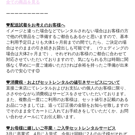
全ての商品を見る
ーーーーーーーーーー
💖配送試着をお考えのお客様へ
イメージと違った場合などでレンタルされない場合はお客様の方
で他の代替品をご準備するご都合もあるかと思いますので、基本
ご利用予定日よりも大体1ヶ月前までの間でしたら、ご決定の場
合はそのままの引き続きお貸出しも可能です。（ウェディングの
場合は大体2ヶ月まで）、それぞれのお客様のご都合に合わせて
対応させていただいておりますので、気になられる方は時期に関
係なく早めに一度ご連絡いただければ余裕を持ったご準備が出来
るので安心です😊
💖消費税・およびセットレンタルの値引きサービスについて
直接ご来店にてレンタルおよびお支払いの個人のお客様に限り、
ささやかながら消費税はサービスをさせていただいております。
また、複数点一度にご利用のお客様は、セット値引き記載のある
お品につきましては、追って訂正後の金額をお知らせ致しますの
でそのまま全てカートに入れてお手続きをしていただくか、お問
い合わせメールにてお伝え願います。
💖お母様に嬉しいご卒業・ご入学セットレンタルサービス
3月に卒業式、4月に入学式、今年は同時に2人のお子様がそれぞ