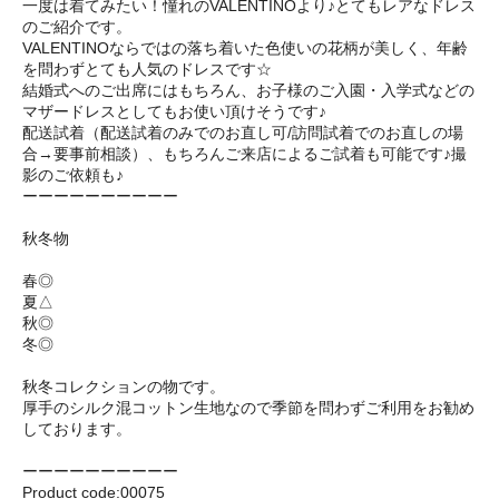
一度は着てみたい！憧れのVALENTINOより♪とてもレアなドレス
のご紹介です。
VALENTINOならではの落ち着いた色使いの花柄が美しく、年齢
を問わずとても人気のドレスです☆
結婚式へのご出席にはもちろん、お子様のご入園・入学式などの
マザードレスとしてもお使い頂けそうです♪
配送試着（配送試着のみでのお直し可/訪問試着でのお直しの場
合→要事前相談）、もちろんご来店によるご試着も可能です♪撮
影のご依頼も♪
ーーーーーーーーーー
秋冬物
春◎
夏△
秋◎
冬◎
秋冬コレクションの物です。
厚手のシルク混コットン生地なので季節を問わずご利用をお勧め
しております。
ーーーーーーーーーー
Product code:00075