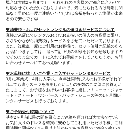
場合は大体2ヶ月まで）、それぞれのお客様のご都合に合わせて
対応させていただいておりますので、気になられる方は時期に関
係なく早めに一度ご連絡いただければ余裕を持ったご準備が出来
るので安心です😊
💖消費税・およびセットレンタルの値引きサービスについて
直接ご来店にてレンタルおよびお支払いの個人のお客様に限り、
ささやかながら消費税はサービスをさせていただいております。
また、複数点一度にご利用のお客様は、セット値引き記載のある
お品につきましては、追って訂正後の金額をお知らせ致しますの
でそのまま全てカートに入れてお手続きをしていただくか、お問
い合わせメールにてお伝え願います。
💖お母様に嬉しいご卒業・ご入学セットレンタルサービス
3月に卒業式、4月に入学式、今年は同時に2人のお子様がそれぞ
れ...でも違うスーツを着用したい...との多数のご要望にお答えい
たしまして、お子様をお持ちのお客様に嬉しい！スーツ・ジャケ
ット・スカート・ワンピース・バッグ・シューズ等の1ヶ月間レ
ンタルサービスも行っております。
💖ご予約受付時期について
基本2ヶ月前以降の間を目安にご連絡を頂ければ大丈夫ですが、
お気に入りのドレスを確実に安心してご利用いただける様、ご利
用時期に関係なく2ヶ月以上前からでもお客様のご都合の良いタ