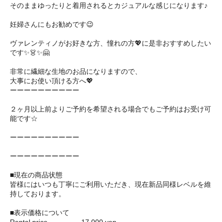
そのままゆったりと着用されるとカジュアルな感じになります♪
妊婦さんにもお勧めです😉
ヴァレンティノがお好きな方、憧れの方💖に是非おすすめしたい
です✨👗✨🤗 ㅤㅤ
非常に繊細な生地のお品になりますので、
大事にお使い頂ける方へ💖
ーーーーーーーーーー
２ヶ月以上前よりご予約を希望される場合でもご予約はお受け可
能です☆
ーーーーーーーーーー
ーーーーーーーーーー
■現在の商品状態
皆様にはいつも丁寧にご利用いただき、現在新品同様レベルを維
持しております。
■表示価格について