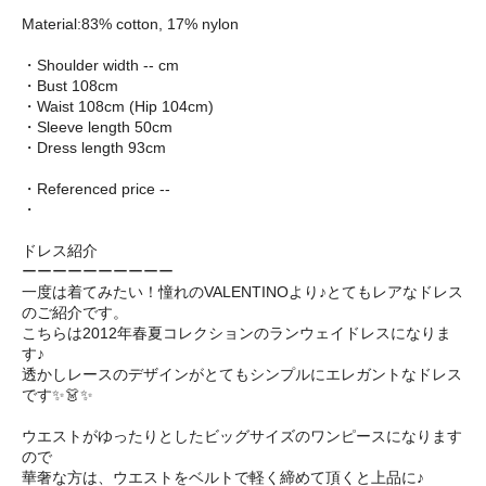
Material:83% cotton, 17% nylon
・Shoulder width -- cm
・Bust 108cm
・Waist 108cm (Hip 104cm)
・Sleeve length 50cm
・Dress length 93cm
・Referenced price --
・
ドレス紹介
ーーーーーーーーーー
一度は着てみたい！憧れのVALENTINOより♪とてもレアなドレス
のご紹介です。
こちらは2012年春夏コレクションのランウェイドレスになりま
す♪
透かしレースのデザインがとてもシンプルにエレガントなドレス
です✨👗✨
ウエストがゆったりとしたビッグサイズのワンピースになります
ので
華奢な方は、ウエストをベルトで軽く締めて頂くと上品に♪