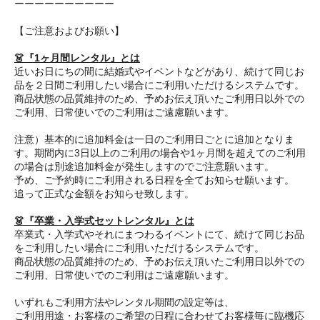
ーーーーーーーーーー
【ご注意およびお願い】
👗『1ヶ月間レンタル』とは
近いお日にちの間に結婚式やイベントなどがあり、続けて同じお
品を２日間ご利用したい場合にご利用いただけるシステムです。
商品状態の品質維持のため、予めお伝え頂いたご利用日以外での
ご利用、日常使いでのご利用はご遠慮願います。
注意）基本的に追加料金は一日のご利用日ごとに追加となりま
す。期間内に3日以上のご利用の場合や1ヶ月間を超えてのご利用
の場合は別途追加料金が発生しますのでご注意願います。
予め、ご予約時にご利用される日程を全てお知らせ願います。
追って正式な金額をお知らせ致します。
👗『卒業・入学式セットレンタル』とは
卒業式・入学式やそれにまつわるイベントにて、続けて同じお品
をご利用したい場合にご利用いただけるシステムです。
商品状態の品質維持のため、予めお伝え頂いたご利用日以外での
ご利用、日常使いでのご利用はご遠慮願います。
いずれもご利用方法やレンタル期間の設定等は、
ご利用用途・お客様のご希望の日程に合わせてお客様毎に臨機応