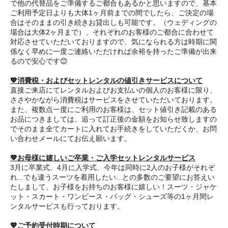
で他の代替品をご準備するご都合もあるかと思いますので、基本
ご利用予定日よりも大体1ヶ月前までの間でしたら、ご決定の場
合はそのままの引き続きお貸出しも可能です。（ウェディングの
場合は大体2ヶ月まで）、それぞれのお客様のご都合に合わせて
対応させていただいておりますので、気になられる方は時期に関
係なく早めに一度ご連絡いただければ余裕を持ったご準備が出来
るので安心です😊
💖消費税・およびセットレンタルの値引きサービスについて
直接ご来店にてレンタルおよびお支払いの個人のお客様に限り、
ささやかながら消費税はサービスをさせていただいております。
また、複数点一度にご利用のお客様は、セット値引き記載のある
お品につきましては、追って訂正後の金額をお知らせ致しますの
でそのまま全てカートに入れてお手続きをしていただくか、お問
い合わせメールにてお伝え願います。
💖お母様に嬉しいご卒業・ご入学セットレンタルサービス
3月に卒業式、4月に入学式、今年は同時に2人のお子様がそれぞ
れ...でも違うスーツを着用したい...との多数のご要望にお答えい
たしまして、お子様をお持ちのお客様に嬉しい！スーツ・ジャケ
ット・スカート・ワンピース・バッグ・シューズ等の1ヶ月間レ
ンタルサービスも行っております。
💖ご予約受付時期について