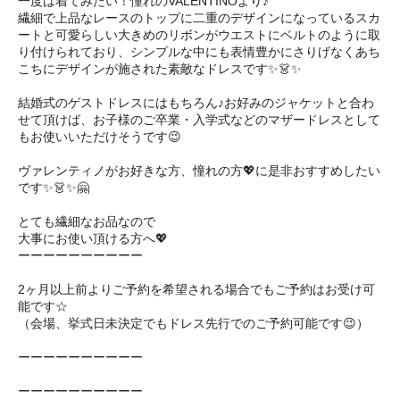
一度は着てみたい！憧れのVALENTINOより♪
繊細で上品なレースのトップに二重のデザインになっているスカ
ートと可愛らしい大きめのリボンがウエストにベルトのように取
り付けられており、シンプルな中にも表情豊かにさりげなくあち
こちにデザインが施された素敵なドレスです✨👗✨
結婚式のゲストドレスにはもちろん♪お好みのジャケットと合わ
せて頂けば、お子様のご卒業・入学式などのマザードレスとして
もお使いいただけそうです😉
ヴァレンティノがお好きな方、憧れの方💖に是非おすすめしたい
です✨👗✨🤗 ㅤㅤ
とても繊細なお品なので
大事にお使い頂ける方へ💖
ーーーーーーーーーー
2ヶ月以上前よりご予約を希望される場合でもご予約はお受け可
能です☆
（会場、挙式日未決定でもドレス先行でのご予約可能です😉）
ーーーーーーーーーー
ーーーーーーーーーー