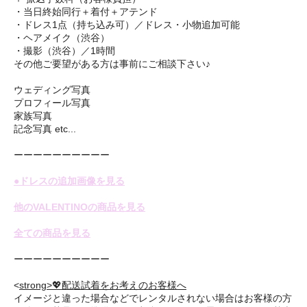
・当日終始同行＋着付＋アテンド
・ドレス1点（持ち込み可）／ドレス・小物追加可能
・ヘアメイク（渋谷）
・撮影（渋谷）／1時間
その他ご要望がある方は事前にご相談下さい♪
ウェディング写真
プロフィール写真
家族写真
記念写真 etc...
ーーーーーーーーーー
●ドレスの追加画像を見る
他のVALENTINOの商品を見る
全ての商品を見る
ーーーーーーーーーー
<
strong>💖配送試着をお考えのお客様へ
イメージと違った場合などでレンタルされない場合はお客様の方