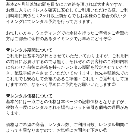
基本2ヶ月前以降の間を目安にご連絡を頂ければ大丈夫ですが、
お気に入りのドレスを確実に安心してご利用いただける様、ご利
用時期に関係なく2ヶ月以上前からでもお客様のご都合の良いタ
イミングにてレンタル予約を行っております。
お忙しい方や、ウェディングでの余裕を持ったご準備をご希望の
方はご都合に余裕のあるタイミングでお早めにどうぞ😊
💖レンタル期間について
ご利用日は基本2泊3日とさせていただいておりますが、ご利用日
の前日にお届けするのでは無く、それぞれのお客様のご利用内容
に合わせた前後に余裕を持ったレンタル期間を設定させていただ
き、配送手続きをさせていただいております。旅先や移動先での
ご利用でも安心して余裕のあるご準備・ご利用・ご返却をして頂
けますので、なるべく早めにご予約をお願いいたします😌
💖レンタル価格について
基本的には一点ごとの価格は本ページの記載価格となりますが、
複数点一度にレンタルされる場合はセット値引き価格の適用があ
ります。
価格はご希望の商品、レンタル数、ご利用日数、レンタル期間に
よっても異なりますので、お気軽にお問合せ下さい😌