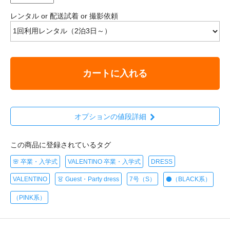
レンタル or 配送試着 or 撮影依頼
カートに入れる
オプションの値段詳細
この商品に登録されているタグ
🌸 卒業・入学式
VALENTINO 卒業・入学式
DRESS
VALENTINO
👗 Guest・Party dress
7号（S）
⚫️（BLACK系）
（PINK系）