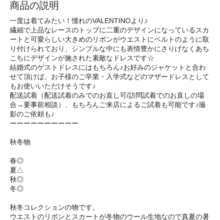
商品の説明
一度は着てみたい！憧れのVALENTINOより♪
繊細で上品なレースのトップに二重のデザインになっているスカ
ートと可愛らしい大きめのリボンがウエストにベルトのように取
り付けられており、シンプルな中にも表情豊かにさりげなくあち
こちにデザインが施された素敵なドレスです☆
結婚式のゲストドレスにはもちろん♪お好みのジャケットと合わ
せて頂けば、お子様のご卒業・入学式などのマザードレスとして
もお使いいただけそうです♪
配送試着（配送試着のみでのお直し可/訪問試着でのお直しの場
合→要事前相談）、もちろんご来店によるご試着も可能です♪撮
影のご依頼も♪
ーーーーーーーーーー
秋冬物
春◎
夏△
秋◎
冬◎
秋冬コレクションの物です。
ウエストのリボンとスカートが冬物のウール生地なので真夏の暑