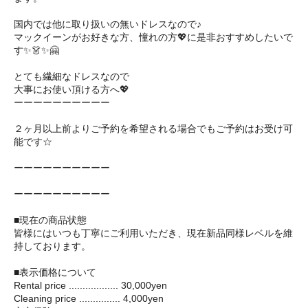
国内では他に取り扱いの無いドレスなので♪
マックイーンがお好きな方、憧れの方💖に是非おすすめしたいで
す✨👗✨🤗 ㅤㅤ
とても繊細なドレスなので
大事にお使い頂ける方へ💖
ーーーーーーーーーー
２ヶ月以上前よりご予約を希望される場合でもご予約はお受け可
能です☆
ーーーーーーーーーー
ーーーーーーーーーー
■現在の商品状態
皆様にはいつも丁寧にご利用いただき、現在新品同様レベルを維
持しております。
■表示価格について
Rental price .................. 30,000yen
Cleaning price ............... 4,000yen