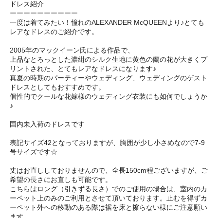
ドレス紹介
ーーーーーーーーーー
一度は着てみたい！憧れのALEXANDER McQUEENより♪とても
レアなドレスのご紹介です。
2005年のマックイーン氏による作品で、
上品なとろっとした濃紺のシルク生地に黄色の蘭の花が大きくプ
リントされた、とてもレアなドレスになります♪
真夏の時期のパーティーやウェディング、ウェディングのゲスト
ドレスとしてもおすすめです。
個性的でクールな花嫁様のウェディング衣装にも如何でしょうか
♪
国内未入荷のドレスです
表記サイズ42となっておりますが、胸囲が少し小さめなので7-9
号サイズです☆
丈はお直ししておりませんので、全長150cm程ございますが、ご
希望の長さにお直しも可能です。
こちらはロング（引きずる長さ）でのご使用の場合は、室内のカ
ーペット上のみのご利用とさせて頂いております。止むを得ずカ
ーペット外への移動のある際は裾を床と擦らない様にご注意願い
ます。