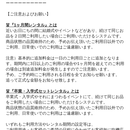
ーーーーーーーーーー
【ご注意およびお願い】
👗『1ヶ月間レンタル』とは
近いお日にちの間に結婚式やイベントなどがあり、続けて同じお
品を２日間ご利用したい場合にご利用いただけるシステムです。
商品状態の品質維持のため、予めお伝え頂いたご利用日以外での
ご利用、日常使いでのご利用はご遠慮願います。
注意）基本的に追加料金は一日のご利用日ごとに追加となりま
す。期間内に3日以上のご利用の場合や1ヶ月間を超えてのご利用
の場合は別途追加料金が発生しますのでご注意願います。
予め、ご予約時にご利用される日程を全てお知らせ願います。
追って正式な金額をお知らせ致します。
👗『卒業・入学式セットレンタル』とは
卒業式・入学式やそれにまつわるイベントにて、続けて同じお品
をご利用したい場合にご利用いただけるシステムです。
商品状態の品質維持のため、予めお伝え頂いたご利用日以外での
ご利用、日常使いでのご利用はご遠慮願います。
いずれもご利用方法やレンタル期間の設定等は、
ご利用用途・お客様のご希望の日程に合わせてお客様毎に臨機応