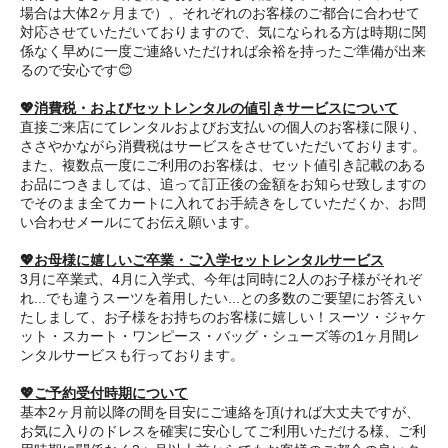
場合は大体2ヶ月まで）、それぞれのお客様のご都合に合わせて
対応させていただいておりますので、気になられる方は時期に関
係なく早めに一度ご連絡いただければ余裕を持ったご準備が出来
るので安心です😊
💖消費税・およびセットレンタルの値引きサービスについて
直接ご来店にてレンタルおよびお支払いの個人のお客様に限り、
ささやかながら消費税はサービスをさせていただいております。
また、複数点一度にご利用のお客様は、セット値引き記載のある
お品につきましては、追って訂正後の金額をお知らせ致しますの
でそのまま全てカートに入れてお手続きをしていただくか、お問
い合わせメールにてお伝え願います。
💖お母様に嬉しいご卒業・ご入学セットレンタルサービス
3月に卒業式、4月に入学式、今年は同時に2人のお子様がそれぞ
れ...でも違うスーツを着用したい...との多数のご要望にお答えい
たしまして、お子様をお持ちのお客様に嬉しい！スーツ・ジャケ
ット・スカート・ワンピース・バッグ・シューズ等の1ヶ月間レ
ンタルサービスも行っております。
💖ご予約受付時期について
基本2ヶ月前以降の間を目安にご連絡を頂ければ大丈夫ですが、
お気に入りのドレスを確実に安心してご利用いただける様、ご利