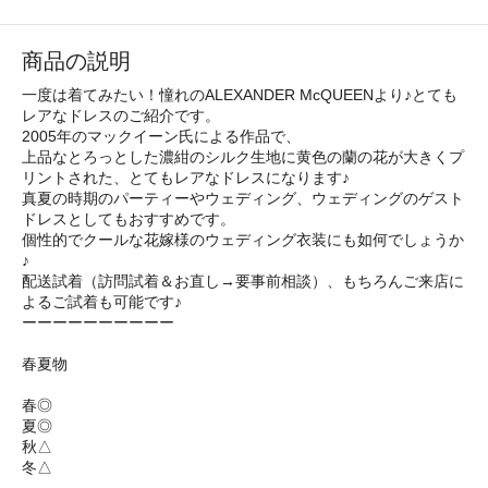
商品の説明
一度は着てみたい！憧れのALEXANDER McQUEENより♪とても
レアなドレスのご紹介です。
2005年のマックイーン氏による作品で、
上品なとろっとした濃紺のシルク生地に黄色の蘭の花が大きくプ
リントされた、とてもレアなドレスになります♪
真夏の時期のパーティーやウェディング、ウェディングのゲスト
ドレスとしてもおすすめです。
個性的でクールな花嫁様のウェディング衣装にも如何でしょうか
♪
配送試着（訪問試着＆お直し→要事前相談）、もちろんご来店に
よるご試着も可能です♪
ーーーーーーーーーー
春夏物
春◎
夏◎
秋△
冬△