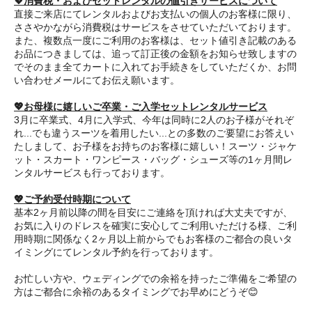
💖消費税・およびセットレンタルの値引きサービスについて
直接ご来店にてレンタルおよびお支払いの個人のお客様に限り、
ささやかながら消費税はサービスをさせていただいております。
また、複数点一度にご利用のお客様は、セット値引き記載のある
お品につきましては、追って訂正後の金額をお知らせ致しますの
でそのまま全てカートに入れてお手続きをしていただくか、お問
い合わせメールにてお伝え願います。
💖お母様に嬉しいご卒業・ご入学セットレンタルサービス
3月に卒業式、4月に入学式、今年は同時に2人のお子様がそれぞ
れ...でも違うスーツを着用したい...との多数のご要望にお答えい
たしまして、お子様をお持ちのお客様に嬉しい！スーツ・ジャケ
ット・スカート・ワンピース・バッグ・シューズ等の1ヶ月間レ
ンタルサービスも行っております。
💖ご予約受付時期について
基本2ヶ月前以降の間を目安にご連絡を頂ければ大丈夫ですが、
お気に入りのドレスを確実に安心してご利用いただける様、ご利
用時期に関係なく2ヶ月以上前からでもお客様のご都合の良いタ
イミングにてレンタル予約を行っております。
お忙しい方や、ウェディングでの余裕を持ったご準備をご希望の
方はご都合に余裕のあるタイミングでお早めにどうぞ😊