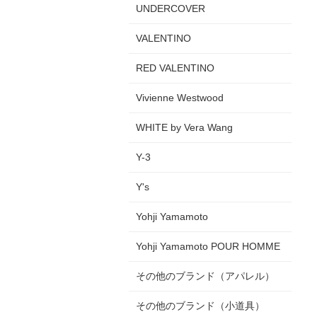
UNDERCOVER
VALENTINO
RED VALENTINO
Vivienne Westwood
WHITE by Vera Wang
Y-3
Y's
Yohji Yamamoto
Yohji Yamamoto POUR HOMME
その他のブランド（アパレル）
その他のブランド（小道具）