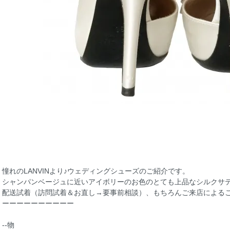
憧れのLANVINより♪ウェディングシューズのご紹介です。
シャンパンベージュに近いアイボリーのお色のとても上品なシルクサ
配送試着（訪問試着＆お直し→要事前相談）、もちろんご来店によるご
ーーーーーーーーーー
--物