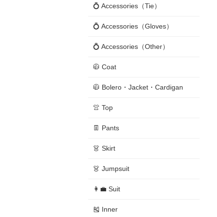
💍 Accessories（Tie）
💍 Accessories（Gloves）
💍 Accessories（Other）
🧥 Coat
🧥 Bolero・Jacket・Cardigan
👚 Top
👖 Pants
👗 Skirt
👗 Jumpsuit
👩‍💼 Suit
🎽 Inner