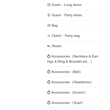
🥻 Gown・Long dress
👗 Guest・Party dress
👜 Bag
👛 Clutch・Party bag
👠 Shoes
💍 Accessories（Necklace & Earr
ings & Ring & Bracelet etc...）
💍 Accessories（Belt）
💍 Accessories（Headdress）
💍 Accessories（brooch）
💍 Accessories（Scarf）