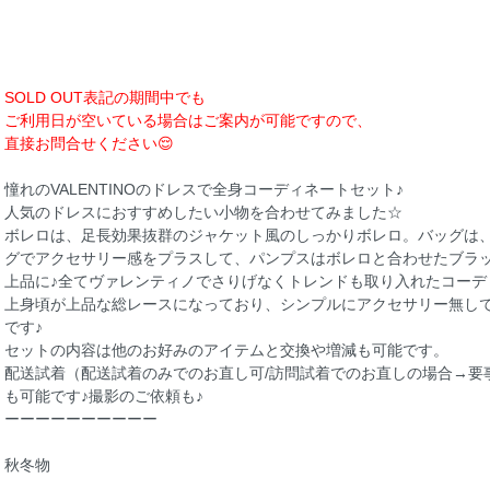
SOLD OUT表記の期間中でも
ご利用日が空いている場合はご案内が可能ですので、
直接お問合せください😌
憧れのVALENTINOのドレスで全身コーディネートセット♪
人気のドレスにおすすめしたい小物を合わせてみました☆
ボレロは、足長効果抜群のジャケット風のしっかりボレロ。バッグは
グでアクセサリー感をプラスして、パンプスはボレロと合わせたブラ
上品に♪全てヴァレンティノでさりげなくトレンドも取り入れたコーデ
上身頃が上品な総レースになっており、シンプルにアクセサリー無し
です♪
セットの内容は他のお好みのアイテムと交換や増減も可能です。
配送試着（配送試着のみでのお直し可/訪問試着でのお直しの場合→要
も可能です♪撮影のご依頼も♪
ーーーーーーーーーー
秋冬物