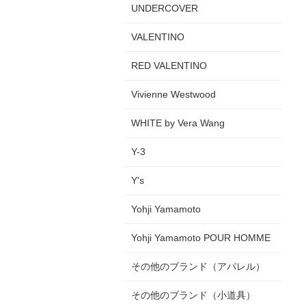
UNDERCOVER
VALENTINO
RED VALENTINO
Vivienne Westwood
WHITE by Vera Wang
Y-3
Y's
Yohji Yamamoto
Yohji Yamamoto POUR HOMME
その他のブランド（アパレル）
その他のブランド（小道具）