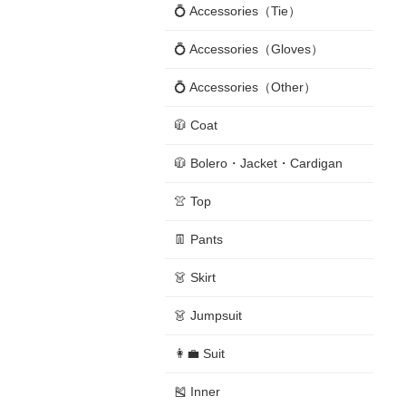
💍 Accessories（Tie）
💍 Accessories（Gloves）
💍 Accessories（Other）
🧥 Coat
🧥 Bolero・Jacket・Cardigan
👚 Top
👖 Pants
👗 Skirt
👗 Jumpsuit
👩‍💼 Suit
🎽 Inner