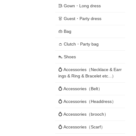
🥻 Gown・Long dress
👗 Guest・Party dress
👜 Bag
👛 Clutch・Party bag
👠 Shoes
💍 Accessories（Necklace & Earr
ings & Ring & Bracelet etc...）
💍 Accessories（Belt）
💍 Accessories（Headdress）
💍 Accessories（brooch）
💍 Accessories（Scarf）