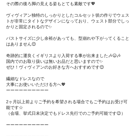
その際の後ろ脚の見える姿もとても素敵です💖
ヴィヴィアン独特のしっかりとしたコルセット状の作りでウェス
トが非常にタイトなデザインになっており、ウェスト部分でしっ
かりと固定されるので✨
バストサイズに少し余裕があっても、型崩れや下がってくること
はありません😊
奇跡的に運良くイギリスより入荷する事が出来ました🎶😆🎶
国内でのお取り扱いは無いお品だと思いますので✨
ぜひ！ヴィヴィアンのお好きな方へおすすめです😊
繊細なドレスなので
大事にお使いいただける方へ💖
ーーーーーーーーーー
2ヶ月以上前よりご予約を希望される場合でもご予約はお受け可
能です☆
（会場、挙式日未決定でもドレス先行でのご予約可能です😉）
ーーーーーーーーーー