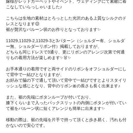
嫁様がレッドカーペットやイベント、ウェディングにて素敵に着
こなしていらっしゃいました♪
こちらは生地の素材はとろっとした光沢のある上質なシルクのド
レスとなります😌
裾が贅沢なバルーン状のお作りとなっております✨
11029,11029-2,11029-3と3パターン（ショルダー有、ショルダ
ー無、ショルダーリボン付）掲載しておりますが、
どちらも同じドレスで3通り、更にリボンのアレンジ次第で何通
りもの着用方法が楽しめます✨👗✨
お手本通りの着用ですと両サイドのリボンをオフショルダーにし
て背中で一結びとなりますが、
お好みで脇の下で通して頂いて背中で一結びですとよりスタイリ
ッシュな感じとなり、背中のリボン🎀の長さも長く出来ます♪
また、裾の先端にボタンループが付いており、
膝下くらいまで入ったバックスリットの内側にボタンが付いてい
て裾をバルーン状に短くアレンジも簡単に出来ます✨
移動の際は、裾の先端を片手で持って頂くと歩き易く、汚れも付
かないので安心です。