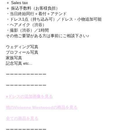
＋ Sales tax
＋ 振込手数料（お客様負担）
・当日終始同行＋着付＋アテンド
・ドレス1点（持ち込み可）／ドレス・小物追加可能
・ヘアメイク（渋谷）
・撮影（渋谷）／1時間
その他ご要望がある方は事前にご相談下さい♪
ウェディング写真
プロフィール写真
家族写真
記念写真 etc...
ーーーーーーーーーー
ーーーーーーーーーー
●ドレスの追加画像を見る
他のVivienne Westwoodの商品を見る
全ての商品を見る
ーーーーーーーーーー