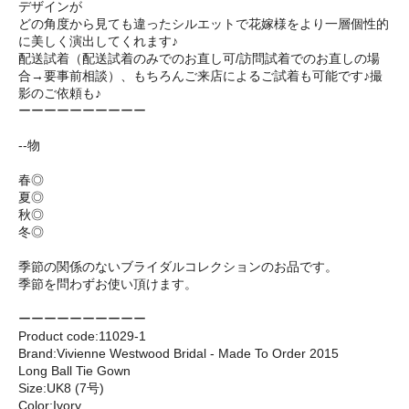
デザインが
どの角度から見ても違ったシルエットで花嫁様をより一層個性的
に美しく演出してくれます♪
配送試着（配送試着のみでのお直し可/訪問試着でのお直しの場
合→要事前相談）、もちろんご来店によるご試着も可能です♪撮
影のご依頼も♪
ーーーーーーーーーー
--物
春◎
夏◎
秋◎
冬◎
季節の関係のないブライダルコレクションのお品です。
季節を問わずお使い頂けます。
ーーーーーーーーーー
Product code:11029-1
Brand:Vivienne Westwood Bridal - Made To Order 2015
Long Ball Tie Gown
Size:UK8 (7号)
Color:Ivory