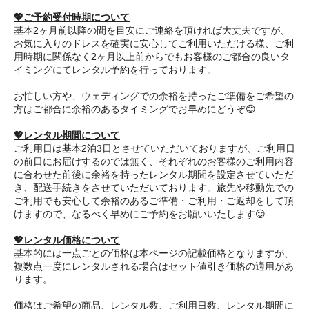
💖ご予約受付時期について
基本2ヶ月前以降の間を目安にご連絡を頂ければ大丈夫ですが、
お気に入りのドレスを確実に安心してご利用いただける様、ご利
用時期に関係なく2ヶ月以上前からでもお客様のご都合の良いタ
イミングにてレンタル予約を行っております。
お忙しい方や、ウェディングでの余裕を持ったご準備をご希望の
方はご都合に余裕のあるタイミングでお早めにどうぞ😊
💖レンタル期間について
ご利用日は基本2泊3日とさせていただいておりますが、ご利用日
の前日にお届けするのでは無く、それぞれのお客様のご利用内容
に合わせた前後に余裕を持ったレンタル期間を設定させていただ
き、配送手続きをさせていただいております。旅先や移動先での
ご利用でも安心して余裕のあるご準備・ご利用・ご返却をして頂
けますので、なるべく早めにご予約をお願いいたします😌
💖レンタル価格について
基本的には一点ごとの価格は本ページの記載価格となりますが、
複数点一度にレンタルされる場合はセット値引き価格の適用があ
ります。
価格はご希望の商品、レンタル数、ご利用日数、レンタル期間に