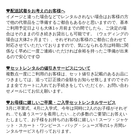
💖配送試着をお考えのお客様へ
イメージと違った場合などでレンタルされない場合はお客様の方
で他の代替品をご準備するご都合もあるかと思いますので、基本
ご利用予定日よりも大体1ヶ月前までの間でしたら、ご決定の場
合はそのままの引き続きお貸出しも可能です。（ウェディングの
場合は大体2ヶ月まで）、それぞれのお客様のご都合に合わせて
対応させていただいておりますので、気になられる方は時期に関
係なく早めに一度ご連絡いただければ余裕を持ったご準備が出来
るので安心です😊
💖セットレンタルの値引きサービスについて
複数点一度にご利用のお客様は、セット値引き記載のあるお品に
つきましては、追って訂正後の金額をお知らせ致しますのでその
まま全てカートに入れてお手続きをしていただくか、お問い合わ
せメールにてお伝え願います。
💖お母様に嬉しいご卒業・ご入学セットレンタルサービス
3月に卒業式、4月に入学式、今年は同時に2人のお子様がそれぞ
れ...でも違うスーツを着用したい...との多数のご要望にお答えい
たしまして、お子様をお持ちのお客様に嬉しい！スーツ・ジャケ
ット・スカート・ワンピース・バッグ・シューズ等の1ヶ月間レ
ンタルサービスも行っております。