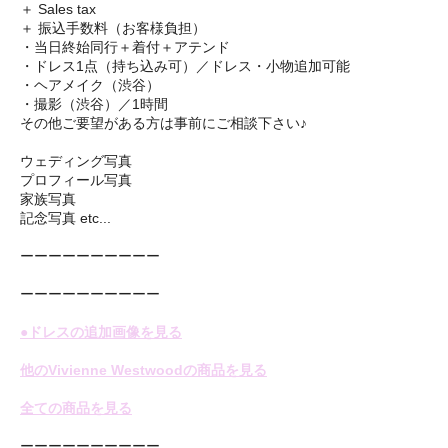
＋ Sales tax
＋ 振込手数料（お客様負担）
・当日終始同行＋着付＋アテンド
・ドレス1点（持ち込み可）／ドレス・小物追加可能
・ヘアメイク（渋谷）
・撮影（渋谷）／1時間
その他ご要望がある方は事前にご相談下さい♪
ウェディング写真
プロフィール写真
家族写真
記念写真 etc...
ーーーーーーーーーー
ーーーーーーーーーー
●ドレスの追加画像を見る
他のVivienne Westwoodの商品を見る
全ての商品を見る
ーーーーーーーーーー