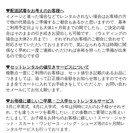
💖配送試着をお考えのお客様へ
イメージと違った場合などでレンタルされない場合はお客様の方
で他の代替品をご準備するご都合もあるかと思いますので、基本
ご利用予定日よりも大体1ヶ月前までの間でしたら、ご決定の場
合はそのままの引き続きお貸出しも可能です。（ウェディングの
場合は大体2ヶ月まで）、それぞれのお客様のご都合に合わせて
対応させていただいておりますので、気になられる方は時期に関
係なく早めに一度ご連絡いただければ余裕を持ったご準備が出来
るので安心です😊
💖セットレンタルの値引きサービスについて
複数点一度にご利用のお客様は、セット値引き記載のあるお品に
つきましては、追って訂正後の金額をお知らせ致しますのでその
まま全てカートに入れてお手続きをしていただくか、お問い合わ
せメールにてお伝え願います。
💖お母様に嬉しいご卒業・ご入学セットレンタルサービス
3月に卒業式、4月に入学式、今年は同時に2人のお子様がそれぞ
れ...でも違うスーツを着用したい...との多数のご要望にお答えい
たしまして、お子様をお持ちのお客様に嬉しい！スーツ・ジャケ
ット・スカート・ワンピース・バッグ・シューズ等の1ヶ月間レ
ンタルサービスも行っております。