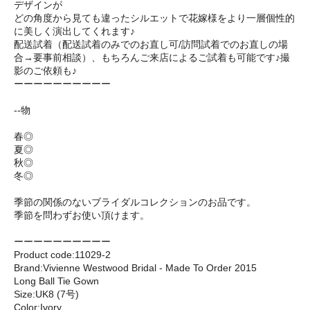
デザインが
どの角度から見ても違ったシルエットで花嫁様をより一層個性的
に美しく演出してくれます♪
配送試着（配送試着のみでのお直し可/訪問試着でのお直しの場
合→要事前相談）、もちろんご来店によるご試着も可能です♪撮
影のご依頼も♪
ーーーーーーーーーー
--物
春◎
夏◎
秋◎
冬◎
季節の関係のないブライダルコレクションのお品です。
季節を問わずお使い頂けます。
ーーーーーーーーーー
Product code:11029-2
Brand:Vivienne Westwood Bridal - Made To Order 2015
Long Ball Tie Gown
Size:UK8 (7号)
Color:Ivory