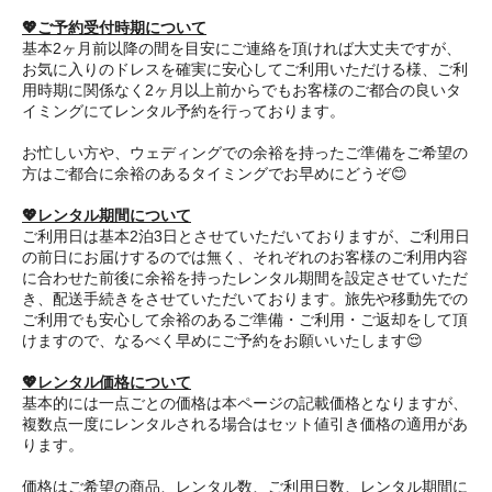
💖ご予約受付時期について
基本2ヶ月前以降の間を目安にご連絡を頂ければ大丈夫ですが、
お気に入りのドレスを確実に安心してご利用いただける様、ご利
用時期に関係なく2ヶ月以上前からでもお客様のご都合の良いタ
イミングにてレンタル予約を行っております。
お忙しい方や、ウェディングでの余裕を持ったご準備をご希望の
方はご都合に余裕のあるタイミングでお早めにどうぞ😊
💖レンタル期間について
ご利用日は基本2泊3日とさせていただいておりますが、ご利用日
の前日にお届けするのでは無く、それぞれのお客様のご利用内容
に合わせた前後に余裕を持ったレンタル期間を設定させていただ
き、配送手続きをさせていただいております。旅先や移動先での
ご利用でも安心して余裕のあるご準備・ご利用・ご返却をして頂
けますので、なるべく早めにご予約をお願いいたします😌
💖レンタル価格について
基本的には一点ごとの価格は本ページの記載価格となりますが、
複数点一度にレンタルされる場合はセット値引き価格の適用があ
ります。
価格はご希望の商品、レンタル数、ご利用日数、レンタル期間に