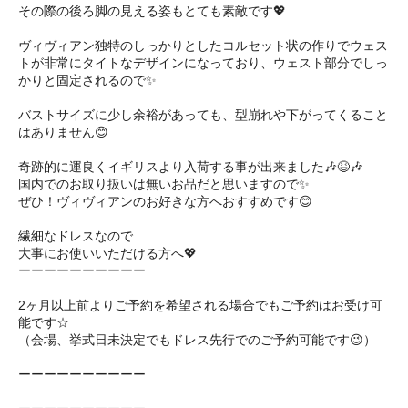
その際の後ろ脚の見える姿もとても素敵です💖
ヴィヴィアン独特のしっかりとしたコルセット状の作りでウェス
トが非常にタイトなデザインになっており、ウェスト部分でしっ
かりと固定されるので✨
バストサイズに少し余裕があっても、型崩れや下がってくること
はありません😊
奇跡的に運良くイギリスより入荷する事が出来ました🎶😆🎶
国内でのお取り扱いは無いお品だと思いますので✨
ぜひ！ヴィヴィアンのお好きな方へおすすめです😊
繊細なドレスなので
大事にお使いいただける方へ💖
ーーーーーーーーーー
2ヶ月以上前よりご予約を希望される場合でもご予約はお受け可
能です☆
（会場、挙式日未決定でもドレス先行でのご予約可能です😉）
ーーーーーーーーーー