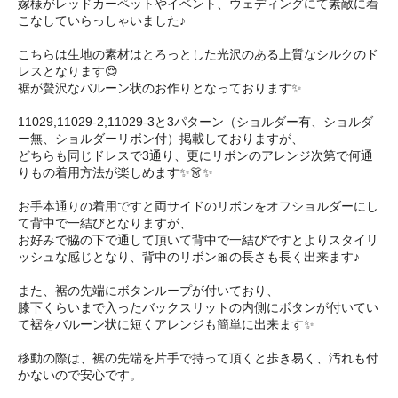
嫁様がレッドカーペットやイベント、ウェディングにて素敵に着
こなしていらっしゃいました♪
こちらは生地の素材はとろっとした光沢のある上質なシルクのド
レスとなります😌
裾が贅沢なバルーン状のお作りとなっております✨
11029,11029-2,11029-3と3パターン（ショルダー有、ショルダ
ー無、ショルダーリボン付）掲載しておりますが、
どちらも同じドレスで3通り、更にリボンのアレンジ次第で何通
りもの着用方法が楽しめます✨👗✨
お手本通りの着用ですと両サイドのリボンをオフショルダーにし
て背中で一結びとなりますが、
お好みで脇の下で通して頂いて背中で一結びですとよりスタイリ
ッシュな感じとなり、背中のリボン🎀の長さも長く出来ます♪
また、裾の先端にボタンループが付いており、
膝下くらいまで入ったバックスリットの内側にボタンが付いてい
て裾をバルーン状に短くアレンジも簡単に出来ます✨
移動の際は、裾の先端を片手で持って頂くと歩き易く、汚れも付
かないので安心です。