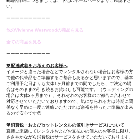
■商品詳細につきましては、下記のホームページよりご確認下さ
い。
ーーーーーーーーーー
他のVivienne Westwoodの商品を見る
全ての商品を見る
ーーーーーーーーーー
💖配送試着をお考えのお客様へ
イメージと違った場合などでレンタルされない場合はお客様の方
で他の代替品をご準備するご都合もあるかと思いますので、基本
ご利用予定日よりも大体1ヶ月前までの間でしたら、ご決定の場
合はそのままの引き続きお貸出しも可能です。（ウェディングの
場合は大体2ヶ月まで）、それぞれのお客様のご都合に合わせて
対応させていただいておりますので、気になられる方は時期に関
係なく早めに一度ご連絡いただければ余裕を持ったご準備が出来
るので安心です😊
💖消費税・およびセットレンタルの値引きサービスについて
直接ご来店にてレンタルおよびお支払いの個人のお客様に限り、
ささやかながら消費税はサービスをさせていただいております。