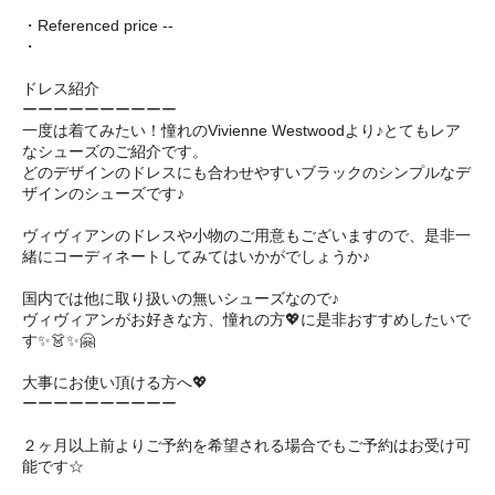
・Referenced price --
・
ドレス紹介
ーーーーーーーーーー
一度は着てみたい！憧れのVivienne Westwoodより♪とてもレア
なシューズのご紹介です。
どのデザインのドレスにも合わせやすいブラックのシンプルなデ
ザインのシューズです♪
ヴィヴィアンのドレスや小物のご用意もございますので、是非一
緒にコーディネートしてみてはいかがでしょうか♪
国内では他に取り扱いの無いシューズなので♪
ヴィヴィアンがお好きな方、憧れの方💖に是非おすすめしたいで
す✨👗✨🤗 ㅤㅤ
大事にお使い頂ける方へ💖
ーーーーーーーーーー
２ヶ月以上前よりご予約を希望される場合でもご予約はお受け可
能です☆