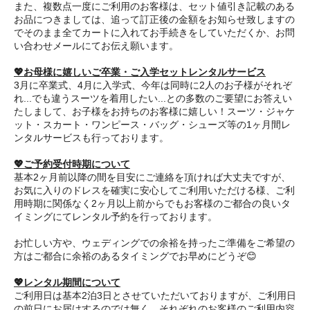
また、複数点一度にご利用のお客様は、セット値引き記載のある
お品につきましては、追って訂正後の金額をお知らせ致しますの
でそのまま全てカートに入れてお手続きをしていただくか、お問
い合わせメールにてお伝え願います。
💖お母様に嬉しいご卒業・ご入学セットレンタルサービス
3月に卒業式、4月に入学式、今年は同時に2人のお子様がそれぞ
れ...でも違うスーツを着用したい...との多数のご要望にお答えい
たしまして、お子様をお持ちのお客様に嬉しい！スーツ・ジャケ
ット・スカート・ワンピース・バッグ・シューズ等の1ヶ月間レ
ンタルサービスも行っております。
💖ご予約受付時期について
基本2ヶ月前以降の間を目安にご連絡を頂ければ大丈夫ですが、
お気に入りのドレスを確実に安心してご利用いただける様、ご利
用時期に関係なく2ヶ月以上前からでもお客様のご都合の良いタ
イミングにてレンタル予約を行っております。
お忙しい方や、ウェディングでの余裕を持ったご準備をご希望の
方はご都合に余裕のあるタイミングでお早めにどうぞ😊
💖レンタル期間について
ご利用日は基本2泊3日とさせていただいておりますが、ご利用日
の前日にお届けするのでは無く、それぞれのお客様のご利用内容