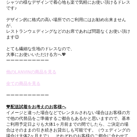
シャツの様なデザインで着心地も楽で気軽にお使い頂けるドレス
です♪
デザイン的に格式の高い場所でのご利用にはお勧め出来ません
が、
レストランウェディングなどのお席であれば問題なくお使い頂け
ます😉
とても繊細な生地のドレスなので、
大事にお使いいただける方へ💖
ーーーーーーーーーー
他のLANVINの商品を見る
全ての商品を見る
ーーーーーーーーーー
💖配送試着をお考えのお客様へ
イメージと違った場合などでレンタルされない場合はお客様の方
で他の代替品をご準備するご都合もあるかと思いますので、基本
ご利用予定日よりも大体1ヶ月前までの間でしたら、ご決定の場
合はそのままの引き続きお貸出しも可能です。（ウェディングの
場合は大体2ヶ月まで）、それぞれのお客様のご都合に合わせて