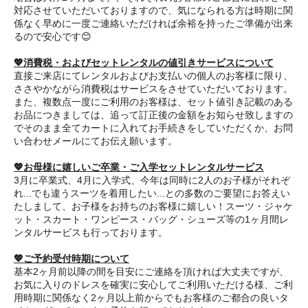
対応させていただいておりますので、気になられる方は時期に関
係なく早めに一度ご連絡いただければ余裕を持ったご準備が出来
るので安心です😊
💖消費税・およびセットレンタルの値引きサービスについて
直接ご来店にてレンタルおよびお支払いの個人のお客様に限り、
ささやかながら消費税はサービスをさせていただいております。
また、複数点一度にご利用のお客様は、セット値引き記載のある
お品につきましては、追って訂正後の金額をお知らせ致しますの
でそのまま全てカートに入れてお手続きをしていただくか、お問
い合わせメールにてお伝え願います。
💖お母様に嬉しいご卒業・ご入学セットレンタルサービス
3月に卒業式、4月に入学式、今年は同時に2人のお子様がそれぞ
れ...でも違うスーツを着用したい...との多数のご要望にお答えい
たしまして、お子様をお持ちのお客様に嬉しい！スーツ・ジャケ
ット・スカート・ワンピース・バッグ・シューズ等の1ヶ月間レ
ンタルサービスも行っております。
💖ご予約受付時期について
基本2ヶ月前以降の間を目安にご連絡を頂ければ大丈夫ですが、
お気に入りのドレスを確実に安心してご利用いただける様、ご利
用時期に関係なく2ヶ月以上前からでもお客様のご都合の良いタ