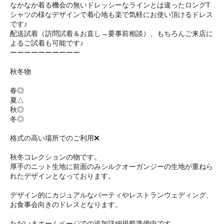
なかなか着る機会の無いドレッシーなラインとは違ったロングT
シャツの様なデザインで着心地も楽で気軽にお使い頂けるドレス
です♪
配送試着（訪問試着＆お直し→要事前相談）、もちろんご来店に
よるご試着も可能です♪
ーーーーーーーーーー
秋冬物
春◎
夏△
秋◎
冬◎
格式の高い場所でのご利用❌
秋冬コレクションの物です。
厚手のニット生地に前面のみシルクオーガンジーの生地が重ねら
れたデザインとなっております。
デザイン的にカジュアルなパーティやレストランウェディング、
お食事会向きのドレスとなります。
ただいまホームページでの追加詳細掲載準備中です。