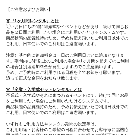
【ご注意およびお願い】
👗『1ヶ月間レンタル』とは
近いお日にちの間に結婚式やイベントなどがあり、続けて同じお
品を２日間ご利用したい場合にご利用いただけるシステムです。
商品状態の品質維持のため、予めお伝え頂いたご利用日以外での
ご利用、日常使いでのご利用はご遠慮願います。
注意）基本的に追加料金は一日のご利用日ごとに追加となりま
す。期間内に3日以上のご利用の場合や1ヶ月間を超えてのご利用
の場合は別途追加料金が発生しますのでご注意願います。
予め、ご予約時にご利用される日程を全てお知らせ願います。
追って正式な金額をお知らせ致します。
👗『卒業・入学式セットレンタル』とは
卒業式・入学式やそれにまつわるイベントにて、続けて同じお品
をご利用したい場合にご利用いただけるシステムです。
商品状態の品質維持のため、予めお伝え頂いたご利用日以外での
ご利用、日常使いでのご利用はご遠慮願います。
いずれもご利用方法やレンタル期間の設定等は、
ご利用用途・お客様のご希望の日程に合わせてお客様毎に臨機応