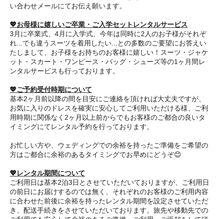
い合わせメールにてお伝え願います。
💖お母様に嬉しいご卒業・ご入学セットレンタルサービス
3月に卒業式、4月に入学式、今年は同時に2人のお子様がそれぞ
れ...でも違うスーツを着用したい...との多数のご要望にお答えい
たしまして、お子様をお持ちのお客様に嬉しい！スーツ・ジャケ
ット・スカート・ワンピース・バッグ・シューズ等の1ヶ月間レ
ンタルサービスも行っております。
💖ご予約受付時期について
基本2ヶ月前以降の間を目安にご連絡を頂ければ大丈夫ですが、
お気に入りのドレスを確実に安心してご利用いただける様、ご利
用時期に関係なく2ヶ月以上前からでもお客様のご都合の良いタ
イミングにてレンタル予約を行っております。
お忙しい方や、ウェディングでの余裕を持ったご準備をご希望の
方はご都合に余裕のあるタイミングでお早めにどうぞ😊
💖レンタル期間について
ご利用日は基本2泊3日とさせていただいておりますが、ご利用日
の前日にお届けするのでは無く、それぞれのお客様のご利用内容
に合わせた前後に余裕を持ったレンタル期間を設定させていただ
き、配送手続きをさせていただいております。旅先や移動先での