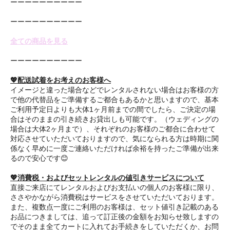
ーーーーーーーーーー
ーーーーーーーーーー
全ての商品を見る
ーーーーーーーーーー
💖配送試着をお考えのお客様へ
イメージと違った場合などでレンタルされない場合はお客様の方
で他の代替品をご準備するご都合もあるかと思いますので、基本
ご利用予定日よりも大体1ヶ月前までの間でしたら、ご決定の場
合はそのままの引き続きお貸出しも可能です。（ウェディングの
場合は大体2ヶ月まで）、それぞれのお客様のご都合に合わせて
対応させていただいておりますので、気になられる方は時期に関
係なく早めに一度ご連絡いただければ余裕を持ったご準備が出来
るので安心です😊
💖消費税・およびセットレンタルの値引きサービスについて
直接ご来店にてレンタルおよびお支払いの個人のお客様に限り、
ささやかながら消費税はサービスをさせていただいております。
また、複数点一度にご利用のお客様は、セット値引き記載のある
お品につきましては、追って訂正後の金額をお知らせ致しますの
でそのまま全てカートに入れてお手続きをしていただくか、お問