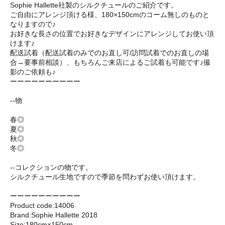
Sophie Hallette社製のシルクチュールのご紹介です。
ご自由にアレンジ頂ける様、180×150cmのコーム無しのものと
なりますので♪
お好きな長さの位置でお好きなデザインにアレンジしてお使い頂
けます♪
配送試着（配送試着のみでのお直し可/訪問試着でのお直しの場
合→要事前相談）、もちろんご来店によるご試着も可能です♪撮
影のご依頼も♪
ーーーーーーーーーー
--物
春◎
夏◎
秋◎
冬◎
--コレクションの物です。
シルクチュール生地ですので季節を問わずお使い頂けます。
ーーーーーーーーーー
Product code:14006
Brand:Sophie Hallette 2018
Size:180cm×150cm