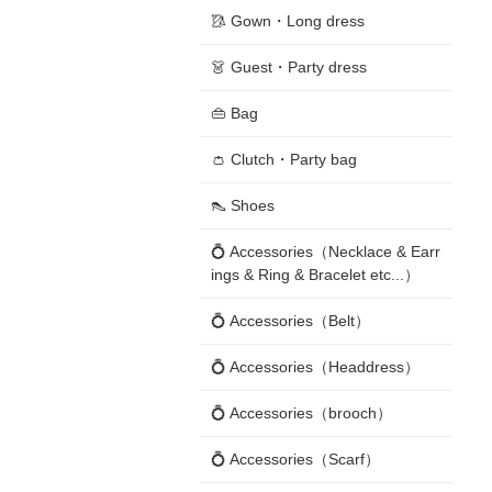
🥻 Gown・Long dress
👗 Guest・Party dress
👜 Bag
👛 Clutch・Party bag
👠 Shoes
💍 Accessories（Necklace & Earr
ings & Ring & Bracelet etc...）
💍 Accessories（Belt）
💍 Accessories（Headdress）
💍 Accessories（brooch）
💍 Accessories（Scarf）