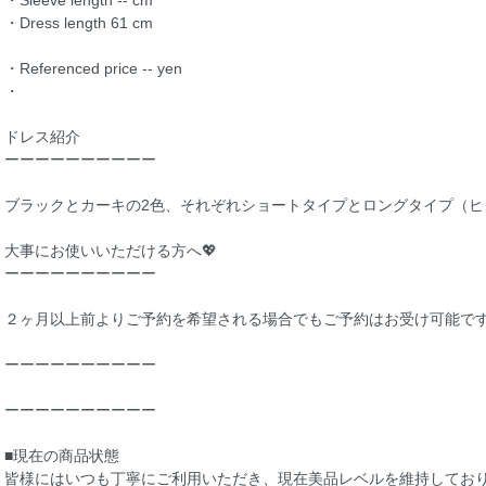
・Dress length 61 cm
・Referenced price -- yen
・
ドレス紹介
ーーーーーーーーーー
ブラックとカーキの2色、それぞれショートタイプとロングタイプ（ヒ
大事にお使いいただける方へ💖
ーーーーーーーーーー
２ヶ月以上前よりご予約を希望される場合でもご予約はお受け可能で
ーーーーーーーーーー
ーーーーーーーーーー
■現在の商品状態
皆様にはいつも丁寧にご利用いただき、現在美品レベルを維持してお