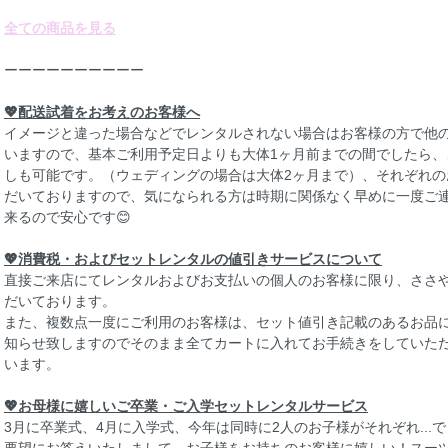
全ての商品を見る
ーーーーーーーーーー
💖配送試着をお考えのお客様へ
イメージと違った場合などでレンタルされない場合はお客様の方で他
いますので、基本ご利用予定日よりも大体1ヶ月前までの間でしたら
しも可能です。（ウェディングの場合は大体2ヶ月まで）、それぞれ
だいておりますので、気になられる方は時期に関係なく早めに一度ご
来るので安心です😊
💖消費税・およびセットレンタルの値引きサービスについて
直接ご来店にてレンタルおよびお支払いの個人のお客様に限り、ささ
だいております。
また、複数点一度にご利用のお客様は、セット値引き記載のあるお品
知らせ致しますのでそのまま全てカートに入れてお手続きをしていた
います。
💖お母様に嬉しいご卒業・ご入学セットレンタルサービス
3月に卒業式、4月に入学式、今年は同時に2人のお子様がそれぞれ...で
要望にお答えいたしまして、お子様をお持ちのお客様に嬉しい！スー