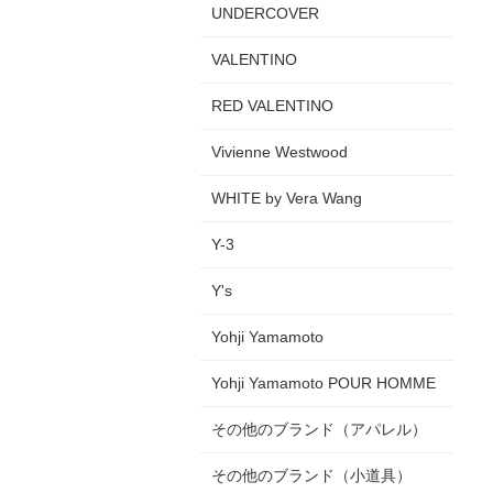
UNDERCOVER
VALENTINO
RED VALENTINO
Vivienne Westwood
WHITE by Vera Wang
Y-3
Y's
Yohji Yamamoto
Yohji Yamamoto POUR HOMME
その他のブランド（アパレル）
その他のブランド（小道具）