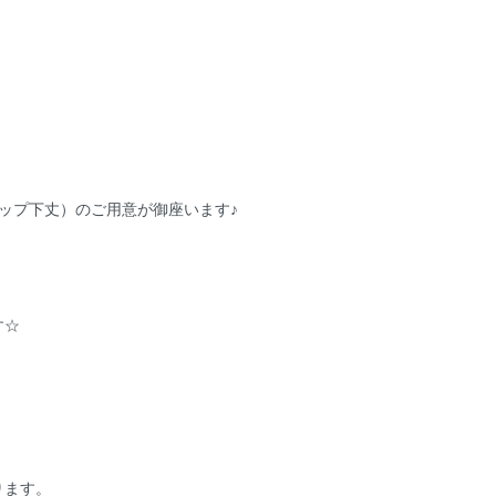
ップ下丈）のご用意が御座います♪
す☆
ります。