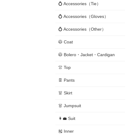
💍 Accessories（Tie）
💍 Accessories（Gloves）
💍 Accessories（Other）
🧥 Coat
🧥 Bolero・Jacket・Cardigan
👚 Top
👖 Pants
👗 Skirt
👗 Jumpsuit
👩‍💼 Suit
🎽 Inner