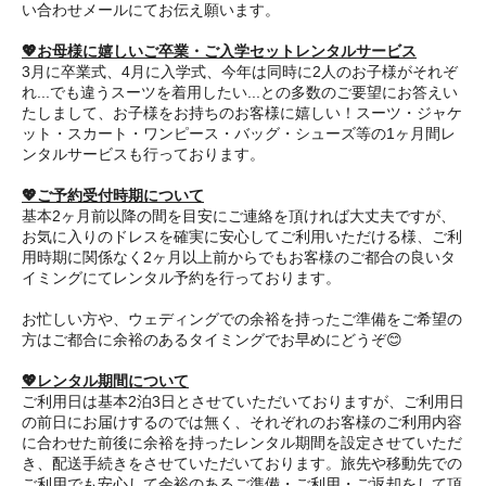
い合わせメールにてお伝え願います。
💖お母様に嬉しいご卒業・ご入学セットレンタルサービス
3月に卒業式、4月に入学式、今年は同時に2人のお子様がそれぞ
れ...でも違うスーツを着用したい...との多数のご要望にお答えい
たしまして、お子様をお持ちのお客様に嬉しい！スーツ・ジャケ
ット・スカート・ワンピース・バッグ・シューズ等の1ヶ月間レ
ンタルサービスも行っております。
💖ご予約受付時期について
基本2ヶ月前以降の間を目安にご連絡を頂ければ大丈夫ですが、
お気に入りのドレスを確実に安心してご利用いただける様、ご利
用時期に関係なく2ヶ月以上前からでもお客様のご都合の良いタ
イミングにてレンタル予約を行っております。
お忙しい方や、ウェディングでの余裕を持ったご準備をご希望の
方はご都合に余裕のあるタイミングでお早めにどうぞ😊
💖レンタル期間について
ご利用日は基本2泊3日とさせていただいておりますが、ご利用日
の前日にお届けするのでは無く、それぞれのお客様のご利用内容
に合わせた前後に余裕を持ったレンタル期間を設定させていただ
き、配送手続きをさせていただいております。旅先や移動先での
ご利用でも安心して余裕のあるご準備・ご利用・ご返却をして頂