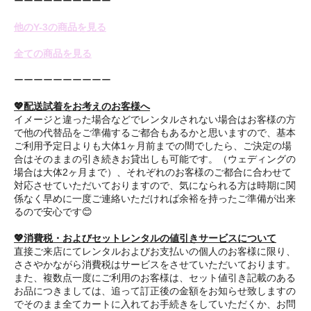
ーーーーーーーーーー
他のY-3の商品を見る
全ての商品を見る
ーーーーーーーーーー
💖配送試着をお考えのお客様へ
イメージと違った場合などでレンタルされない場合はお客様の方
で他の代替品をご準備するご都合もあるかと思いますので、基本
ご利用予定日よりも大体1ヶ月前までの間でしたら、ご決定の場
合はそのままの引き続きお貸出しも可能です。（ウェディングの
場合は大体2ヶ月まで）、それぞれのお客様のご都合に合わせて
対応させていただいておりますので、気になられる方は時期に関
係なく早めに一度ご連絡いただければ余裕を持ったご準備が出来
るので安心です😊
💖消費税・およびセットレンタルの値引きサービスについて
直接ご来店にてレンタルおよびお支払いの個人のお客様に限り、
ささやかながら消費税はサービスをさせていただいております。
また、複数点一度にご利用のお客様は、セット値引き記載のある
お品につきましては、追って訂正後の金額をお知らせ致しますの
でそのまま全てカートに入れてお手続きをしていただくか、お問