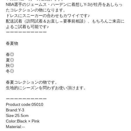
NBA選手のジェームス・ハーデンに着想しY-3が牡丹をあしらっ
たコレクションの物になります。
ドレスにスニーカーの合わせもカワイイです♪
配送試着（訪問試着＆お直し→要事前相談）、もちろんご来店に
よるご試着も可能です♪
ーーーーーーーーーー
春夏物
春◎
夏◎
秋◎
冬◎
春夏コレクションの物です。
生地的にシーズンを問わずお使い頂けます。
ーーーーーーーーーー
Product code:05010
Brand:Y-3
Size:25.5cm
Color:Black × Pink
Material:--