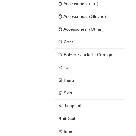
💍 Accessories（Tie）
💍 Accessories（Gloves）
💍 Accessories（Other）
🧥 Coat
🧥 Bolero・Jacket・Cardigan
👚 Top
👖 Pants
👗 Skirt
👗 Jumpsuit
👩‍💼 Suit
🎽 Inner