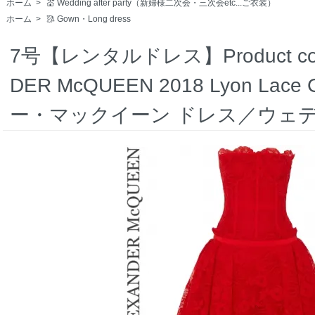
ホーム
>
💒 Wedding after party（新婦様二次会・三次会etc...ご衣装）
ホーム
>
🥻 Gown・Long dress
7号【レンタルドレス】Product code
DER McQUEEN 2018 Lyon L
ー・マックイーン ドレス／ウェ