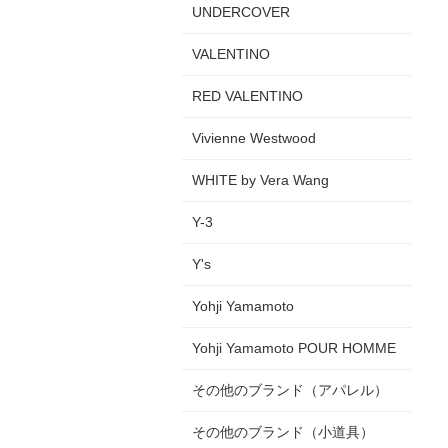
UNDERCOVER
VALENTINO
RED VALENTINO
Vivienne Westwood
WHITE by Vera Wang
Y-3
Y's
Yohji Yamamoto
Yohji Yamamoto POUR HOMME
その他のブランド（アパレル）
その他のブランド（小道具）