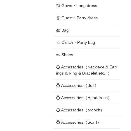
🥻 Gown・Long dress
👗 Guest・Party dress
👜 Bag
👛 Clutch・Party bag
👠 Shoes
💍 Accessories（Necklace & Earr
ings & Ring & Bracelet etc...）
💍 Accessories（Belt）
💍 Accessories（Headdress）
💍 Accessories（brooch）
💍 Accessories（Scarf）