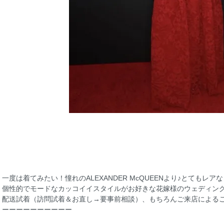
一度は着てみたい！憧れのALEXANDER McQUEENより♪とてもレ
個性的でモードなカッコイイスタイルがお好きな花嫁様のウェディング
配送試着（訪問試着＆お直し→要事前相談）、もちろんご来店によるご
ーーーーーーーーーー