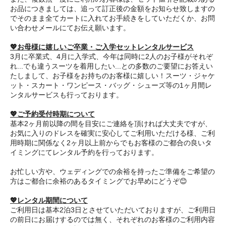
お品につきましては、追って訂正後の金額をお知らせ致しますの
でそのまま全てカートに入れてお手続きをしていただくか、お問
い合わせメールにてお伝え願います。
💖お母様に嬉しいご卒業・ご入学セットレンタルサービス
3月に卒業式、4月に入学式、今年は同時に2人のお子様がそれぞ
れ...でも違うスーツを着用したい...との多数のご要望にお答えい
たしまして、お子様をお持ちのお客様に嬉しい！スーツ・ジャケ
ット・スカート・ワンピース・バッグ・シューズ等の1ヶ月間レ
ンタルサービスも行っております。
💖ご予約受付時期について
基本2ヶ月前以降の間を目安にご連絡を頂ければ大丈夫ですが、
お気に入りのドレスを確実に安心してご利用いただける様、ご利
用時期に関係なく2ヶ月以上前からでもお客様のご都合の良いタ
イミングにてレンタル予約を行っております。
お忙しい方や、ウェディングでの余裕を持ったご準備をご希望の
方はご都合に余裕のあるタイミングでお早めにどうぞ😊
💖レンタル期間について
ご利用日は基本2泊3日とさせていただいておりますが、ご利用日
の前日にお届けするのでは無く、それぞれのお客様のご利用内容