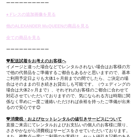
ーーーーーーーーーー
●ドレスの追加画像を見る
他のALEXANDER McQUEENの商品を見る
全ての商品を見る
ーーーーーーーーーー
💖配送試着をお考えのお客様へ
イメージと違った場合などでレンタルされない場合はお客様の方
で他の代替品をご準備するご都合もあるかと思いますので、基本
ご利用予定日よりも大体1ヶ月前までの間でしたら、ご決定の場
合はそのままの引き続きお貸出しも可能です。（ウェディングの
場合は大体2ヶ月まで）、それぞれのお客様のご都合に合わせて
対応させていただいておりますので、気になられる方は時期に関
係なく早めに一度ご連絡いただければ余裕を持ったご準備が出来
るので安心です😊
💖消費税・およびセットレンタルの値引きサービスについて
直接ご来店にてレンタルおよびお支払いの個人のお客様に限り、
ささやかながら消費税はサービスをさせていただいております。
また、複数点一度にご利用のお客様は、セット値引き記載のある