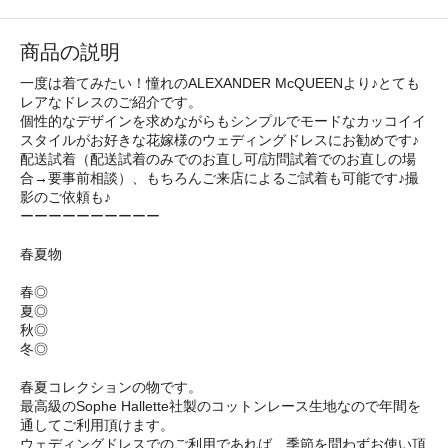
商品の説明
一度は着てみたい！憧れのALEXANDER McQUEENより♪とても
レアなドレスのご紹介です。
個性的なデザインを求めながらもシンプルでモードなカッコイイ
スタイルがお好きな花嫁様のウェディングドレスにお勧めです♪
配送試着（配送試着のみでのお直し可/訪問試着でのお直しの場
合→要事前相談）、もちろんご来店によるご試着も可能です♪撮
影のご依頼も♪
ーーーーーーーーーー
春夏物
春◎
夏◎
秋◎
冬◎
春夏コレクションの物です。
最高級のSophe Hallette社製のコットンレース生地なので年間を
通してご利用頂けます。
ウェディングドレスでのご利用であれば、季節を問わずお使い頂