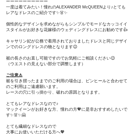
ーーーーーーーーーー
一度は着てみたい！憧れのALEXANDER McQUEENより♪とても
レアなドレスのご紹介です✨👗✨
個性的なデザインを求めながらもシンプルでモードなカッコイイ
スタイルがお好きな花嫁様のウェディングドレスにお勧めです👍
キャサリン妃が公務で着用されておりましたドレスと同じデザイ
ンでのロングドレスの物となります😉
裾の長さのお直し可能ですのでお気軽にご相談ください😉
（ウエストの見えない部分で調整します）
ご注意⚠️
裾を引き摺ったままでのご利用の場合は、ピンヒールと合わせて
のご利用はご遠慮願います。
レースの穴に引っ掛かり、破れの原因となります。
とてもレアなドレスなので♪
マックイーンがお好きな方、憧れの方💖に是非おすすめしたいで
す✨👗✨🤗 ㅤㅤ
とても繊細なドレスなので
大事にお使いいただける方へ💖