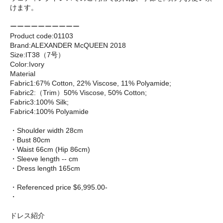
けます。
ーーーーーーーーーー
Product code:01103
Brand:ALEXANDER McQUEEN 2018
Size:IT38（7号）
Color:Ivory
Material
Fabric1:67% Cotton, 22% Viscose, 11% Polyamide;
Fabric2:（Trim）50% Viscose, 50% Cotton;
Fabric3:100% Silk;
Fabric4:100% Polyamide
・Shoulder width 28cm
・Bust 80cm
・Waist 66cm (Hip 86cm)
・Sleeve length -- cm
・Dress length 165cm
・Referenced price $6,995.00-
・
ドレス紹介