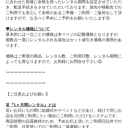
に合わせた前後に余裕を持ったレンタル期間を設定させていただ
き、配送手続きをさせていただいております。旅先や移動先での
ご利用でも安心して余裕のあるご準備・ご利用・ご返却をして頂
けますので、なるべく早めにご予約をお願いいたします😌
💖レンタル価格について
基本的には一点ごとの価格は本ページの記載価格となりますが、
複数点一度にレンタルされる場合はセット値引き価格の適用があ
ります。
価格はご希望の商品、レンタル数、ご利用日数、レンタル期間に
よっても異なりますので、お気軽にお問合せ下さい😌
ーーーーーーーーーー
ーーーーーーーーーー
【ご注意およびお願い】
👗『1ヶ月間レンタル』とは
近いお日にちの間に結婚式やイベントなどがあり、続けて同じお
品を2日間ご利用したい場合にご利用いただけるシステムです。
商品状態の品質維持のため、予めお伝え頂いたご利用日以外での
ご利用、日常使いでのご利用はご遠慮願います。