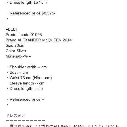
・Dress length 157 cm
・Referenced price $8,975-
・
●BELT
Product code:01095
Brand:ALEXANDER McQUEEN 2014
Size:73cm
Color:Silver
Material:--% --
・Shoulder width -- cm
・Bust -- cm
・Waist 73 cm (Hip -- cm)
・Sleeve length -- cm
・Dress length -- cm
・Referenced price --
・
ドレス紹介
ーーーーーーーーーー
一度は着てみたい！憧れのALEXANDER McQUEENより♪とても