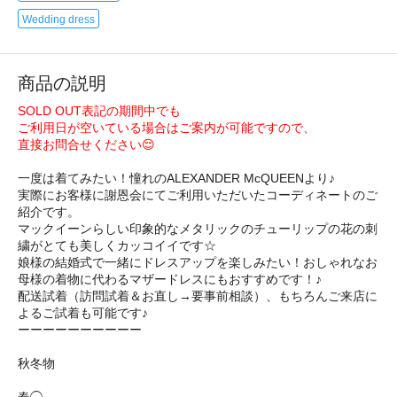
Wedding dress
商品の説明
SOLD OUT表記の期間中でも
ご利用日が空いている場合はご案内が可能ですので、
直接お問合せください😌
一度は着てみたい！憧れのALEXANDER McQUEENより♪
実際にお客様に謝恩会にてご利用いただいたコーディネートのご
紹介です。
マックイーンらしい印象的なメタリックのチューリップの花の刺
繍がとても美しくカッコイイです☆
娘様の結婚式で一緒にドレスアップを楽しみたい！おしゃれなお
母様の着物に代わるマザードレスにもおすすめです！♪
配送試着（訪問試着＆お直し→要事前相談）、もちろんご来店に
よるご試着も可能です♪
ーーーーーーーーーー
秋冬物