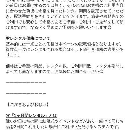
の前日にお届けするのでは無く、それぞれのお客様のご利用内容
に合わせた前後に余裕を持ったレンタル期間を設定させていただ
き、配送手続きをさせていただいております。旅先や移動先での
ご利用でも安心して余裕のあるご準備・ご利用・ご返却をして頂
けますので、なるべく早めにご予約をお願いいたします😌
💖レンタル価格について
基本的には一点ごとの価格は本ページの記載価格となりますが、
複数点一度にレンタルされる場合はセット値引き価格の適用があ
ります。
価格はご希望の商品、レンタル数、ご利用日数、レンタル期間に
よっても異なりますので、お気軽にお問合せ下さい😌
ーーーーーーーーーー
ーーーーーーーーーー
【ご注意およびお願い】
👗『1ヶ月間レンタル』とは
近いお日にちの間に結婚式やイベントなどがあり、続けて同じお
品を2日間ご利用したい場合にご利用いただけるシステムです。