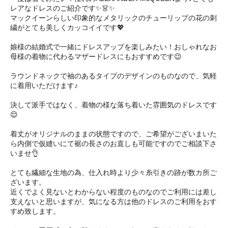
レアなドレスのご紹介です✨👗✨
マックイーンらしい印象的なメタリックのチューリップの花の刺
繍がとても美しくカッコイイです💖
娘様の結婚式で一緒にドレスアップを楽しみたい！おしゃれなお
母様の着物に代わるマザードレスにもおすすめです😉
ラウンドネックで袖のあるタイプのデザインのものなので、気軽
に着用いただけます♪
決して派手ではなく、着物の様な落ち着いた雰囲気のドレスです
😌
着丈がオリジナルのままの状態ですので、ご希望がございまいた
ら内側で仮縫いにて裾の長さのお直しも可能ですのでご相談下さ
いませ👌
とても繊細な生地の為、仕入れ時より少々糸引きの跡が数カ所ご
ざいます。
近くでよく見ないとわからない程度のものなのでご利用には差し
支えないと思いますが、気になる方は他のドレスのご利用をおす
すめ致します。