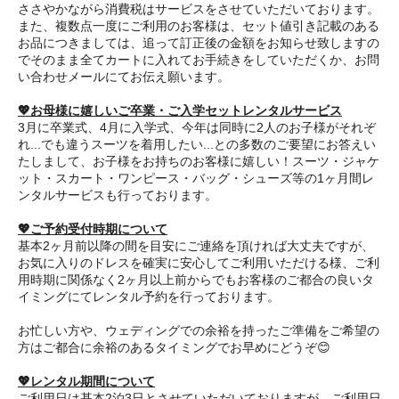
ささやかながら消費税はサービスをさせていただいております。
また、複数点一度にご利用のお客様は、セット値引き記載のある
お品につきましては、追って訂正後の金額をお知らせ致しますの
でそのまま全てカートに入れてお手続きをしていただくか、お問
い合わせメールにてお伝え願います。
💖お母様に嬉しいご卒業・ご入学セットレンタルサービス
3月に卒業式、4月に入学式、今年は同時に2人のお子様がそれぞ
れ...でも違うスーツを着用したい...との多数のご要望にお答えい
たしまして、お子様をお持ちのお客様に嬉しい！スーツ・ジャケ
ット・スカート・ワンピース・バッグ・シューズ等の1ヶ月間レ
ンタルサービスも行っております。
💖ご予約受付時期について
基本2ヶ月前以降の間を目安にご連絡を頂ければ大丈夫ですが、
お気に入りのドレスを確実に安心してご利用いただける様、ご利
用時期に関係なく2ヶ月以上前からでもお客様のご都合の良いタ
イミングにてレンタル予約を行っております。
お忙しい方や、ウェディングでの余裕を持ったご準備をご希望の
方はご都合に余裕のあるタイミングでお早めにどうぞ😊
💖レンタル期間について
ご利用日は基本2泊3日とさせていただいておりますが、ご利用日