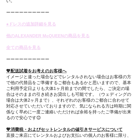
い。
ーーーーーーーーーー
●ドレスの追加詳細を見る
他のALEXANDER McQUEENの商品を見る
全ての商品を見る
ーーーーーーーーーー
💖配送試着をお考えのお客様へ
イメージと違った場合などでレンタルされない場合はお客様の方
で他の代替品をご準備するご都合もあるかと思いますので、基本
ご利用予定日よりも大体1ヶ月前までの間でしたら、ご決定の場
合はそのままの引き続きお貸出しも可能です。（ウェディングの
場合は大体2ヶ月まで）、それぞれのお客様のご都合に合わせて
対応させていただいておりますので、気になられる方は時期に関
係なく早めに一度ご連絡いただければ余裕を持ったご準備が出来
るので安心です😊
💖消費税・およびセットレンタルの値引きサービスについて
直接ご来店にてレンタルおよびお支払いの個人のお客様に限り、