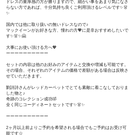
ドレスの重厚感の方が勝りますので、細かい事をあまり気になさ
らない方であれば、十分気持ち良くご利用頂けるレベルです✨👗
✨
国内では他に取り扱いの無いドレスなので♪
マックイーンがお好きな方、憧れの方💖に是非おすすめしたいで
す✨👗✨🤗 ㅤㅤ
大事にお使い頂ける方へ💖
ーーーーーーーーーー
セットの内容は他のお好みのアイテムと交換や増減も可能です。
その場合、それぞれのアイテムの価格で差額がある場合は反映さ
せていただきます。
劉詩詩さんがレッドカーペットでとても素敵に着こなしておりま
した物と♪
奇跡のコレクション成功🤣
全く同じコーディネートセットです✨👗✨
ーーーーーーーーーー
2ヶ月以上前よりご予約を希望される場合でもご予約はお受け可
能です☆