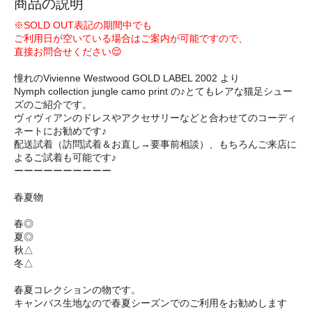
商品の説明
※SOLD OUT表記の期間中でも
ご利用日が空いている場合はご案内が可能ですので、
直接お問合せください😌
憧れのVivienne Westwood GOLD LABEL 2002 より
Nymph collection jungle camo print の♪とてもレアな猫足シュー
ズのご紹介です。
ヴィヴィアンのドレスやアクセサリーなどと合わせてのコーディ
ネートにお勧めです♪
配送試着（訪問試着＆お直し→要事前相談）、もちろんご来店に
よるご試着も可能です♪
ーーーーーーーーーー
春夏物
春◎
夏◎
秋△
冬△
春夏コレクションの物です。
キャンバス生地なので春夏シーズンでのご利用をお勧めします