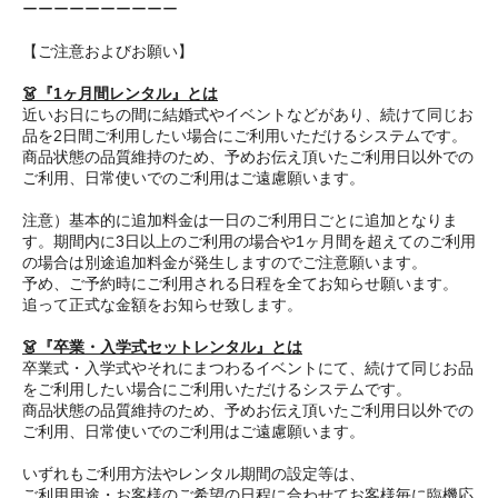
ーーーーーーーーーー
【ご注意およびお願い】
👗『1ヶ月間レンタル』とは
近いお日にちの間に結婚式やイベントなどがあり、続けて同じお
品を2日間ご利用したい場合にご利用いただけるシステムです。
商品状態の品質維持のため、予めお伝え頂いたご利用日以外での
ご利用、日常使いでのご利用はご遠慮願います。
注意）基本的に追加料金は一日のご利用日ごとに追加となりま
す。期間内に3日以上のご利用の場合や1ヶ月間を超えてのご利用
の場合は別途追加料金が発生しますのでご注意願います。
予め、ご予約時にご利用される日程を全てお知らせ願います。
追って正式な金額をお知らせ致します。
👗『卒業・入学式セットレンタル』とは
卒業式・入学式やそれにまつわるイベントにて、続けて同じお品
をご利用したい場合にご利用いただけるシステムです。
商品状態の品質維持のため、予めお伝え頂いたご利用日以外での
ご利用、日常使いでのご利用はご遠慮願います。
いずれもご利用方法やレンタル期間の設定等は、
ご利用用途・お客様のご希望の日程に合わせてお客様毎に臨機応