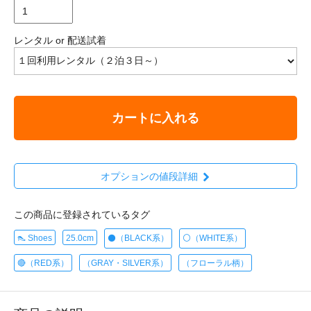
レンタル or 配送試着
カートに入れる
オプションの値段詳細
この商品に登録されているタグ
👠 Shoes
25.0cm
⚫️（BLACK系）
⚪️（WHITE系）
🔴（RED系）
（GRAY・SILVER系）
（フローラル柄）