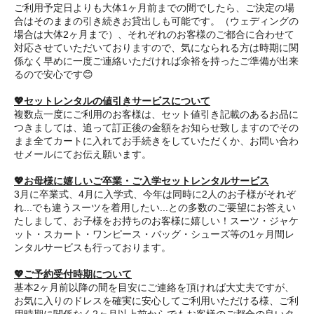
ご利用予定日よりも大体1ヶ月前までの間でしたら、ご決定の場
合はそのままの引き続きお貸出しも可能です。（ウェディングの
場合は大体2ヶ月まで）、それぞれのお客様のご都合に合わせて
対応させていただいておりますので、気になられる方は時期に関
係なく早めに一度ご連絡いただければ余裕を持ったご準備が出来
るので安心です😊
💖セットレンタルの値引きサービスについて
複数点一度にご利用のお客様は、セット値引き記載のあるお品に
つきましては、追って訂正後の金額をお知らせ致しますのでその
まま全てカートに入れてお手続きをしていただくか、お問い合わ
せメールにてお伝え願います。
💖お母様に嬉しいご卒業・ご入学セットレンタルサービス
3月に卒業式、4月に入学式、今年は同時に2人のお子様がそれぞ
れ...でも違うスーツを着用したい...との多数のご要望にお答えい
たしまして、お子様をお持ちのお客様に嬉しい！スーツ・ジャケ
ット・スカート・ワンピース・バッグ・シューズ等の1ヶ月間レ
ンタルサービスも行っております。
💖ご予約受付時期について
基本2ヶ月前以降の間を目安にご連絡を頂ければ大丈夫ですが、
お気に入りのドレスを確実に安心してご利用いただける様、ご利