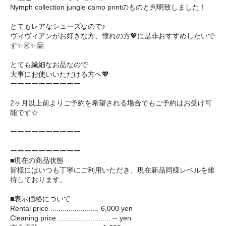
Nymph collection jungle camo printのものと判明致しました！
とてもレアなシューズなので♪
ヴィヴィアンがお好きな方、憧れの方💖に是非おすすめしたいで
す✨👗✨🤗
とても繊細なお品なので
大事にお使いいただける方へ💖
ーーーーーーーーーー
2ヶ月以上前よりご予約を希望される場合でもご予約はお受け可
能です☆
ーーーーーーーーーー
ーーーーーーーーーー
■現在の商品状態
皆様にはいつも丁寧にご利用いただき、現在新品同様レベルを維
持しております。
■表示価格について
Rental price ........................ 6,000 yen
Cleaning price .......................... -- yen