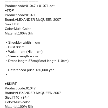
ーーーーーーーーーー
Product code:01047＋01071-set
●TOP
Product code:01071
Brand:ALEXANDER McQUEEN 2007
Size:IT38
Color:Multi-Color
Material:100% Silk
・Shoulder width -- cm
・Bust 88cm
・Waist -- cm (Hip -- cm)
・Sleeve length -- cm
・Dress length 57cm(Scarf length 110cm)
・Referenced price 130,000 yen
・
●SKIRT
Product code:01047
Brand:ALEXANDER McQUEEN 2007
Size:IT40（9号）
Color:Multi-color
Material:100% Silk