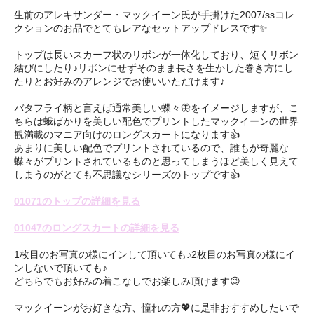
生前のアレキサンダー・マックイーン氏が手掛けた2007/ssコレ
クションのお品でとてもレアなセットアップドレスです✨
トップは長いスカーフ状のリボンが一体化しており、短くリボン
結びにしたり♪リボンにせずそのまま長さを生かした巻き方にし
たりとお好みのアレンジでお使いいただけます♪
バタフライ柄と言えば通常美しい蝶々🦋をイメージしますが、こ
ちらは蛾ばかりを美しい配色でプリントしたマックイーンの世界
観満載のマニア向けのロングスカートになります👍
あまりに美しい配色でプリントされているので、誰もが奇麗な
蝶々がプリントされているものと思ってしまうほど美しく見えて
しまうのがとても不思議なシリーズのトップです👍
01071のトップの詳細を見る
01047のロングスカートの詳細を見る
1枚目のお写真の様にインして頂いても♪2枚目のお写真の様にイ
ンしないで頂いても♪
どちらでもお好みの着こなしでお楽しみ頂けます😉
マックイーンがお好きな方、憧れの方💖に是非おすすめしたいで