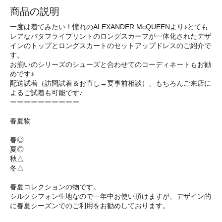
商品の説明
一度は着てみたい！憧れのALEXANDER McQUEENより♪とても
レアなバタフライプリントのロングスカーフが一体化されたデザ
インのトップとロングスカートのセットアップドレスのご紹介で
す。
お揃いのシリーズのシューズと合わせてのコーディネートもお勧
めです♪
配送試着（訪問試着＆お直し→要事前相談）、もちろんご来店に
よるご試着も可能です♪
ーーーーーーーーーー
春夏物
春◎
夏◎
秋△
冬△
春夏コレクションの物です。
シルクシフォン生地なので一年中お使い頂けますが、デザイン的
に春夏シーズンでのご利用をお勧めしております。