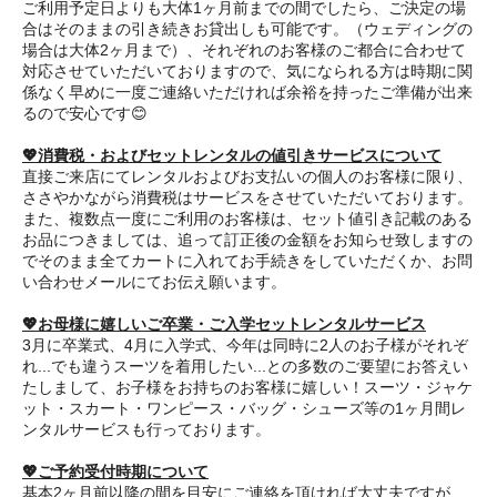
ご利用予定日よりも大体1ヶ月前までの間でしたら、ご決定の場
合はそのままの引き続きお貸出しも可能です。（ウェディングの
場合は大体2ヶ月まで）、それぞれのお客様のご都合に合わせて
対応させていただいておりますので、気になられる方は時期に関
係なく早めに一度ご連絡いただければ余裕を持ったご準備が出来
るので安心です😊
💖消費税・およびセットレンタルの値引きサービスについて
直接ご来店にてレンタルおよびお支払いの個人のお客様に限り、
ささやかながら消費税はサービスをさせていただいております。
また、複数点一度にご利用のお客様は、セット値引き記載のある
お品につきましては、追って訂正後の金額をお知らせ致しますの
でそのまま全てカートに入れてお手続きをしていただくか、お問
い合わせメールにてお伝え願います。
💖お母様に嬉しいご卒業・ご入学セットレンタルサービス
3月に卒業式、4月に入学式、今年は同時に2人のお子様がそれぞ
れ...でも違うスーツを着用したい...との多数のご要望にお答えい
たしまして、お子様をお持ちのお客様に嬉しい！スーツ・ジャケ
ット・スカート・ワンピース・バッグ・シューズ等の1ヶ月間レ
ンタルサービスも行っております。
💖ご予約受付時期について
基本2ヶ月前以降の間を目安にご連絡を頂ければ大丈夫ですが、