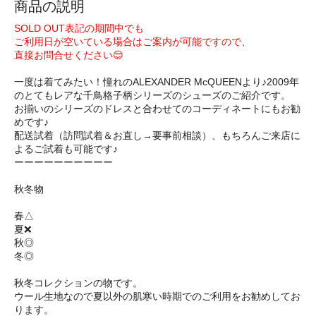
商品の説明
SOLD OUT表記の期間中でも
ご利用日が空いている場合はご案内が可能ですので、
直接お問合せください😌
一度は着てみたい！憧れのALEXANDER McQUEENより♪2009年
のとてもレアな千鳥格子柄シリーズのシューズのご紹介です。
お揃いのシリーズのドレスと合わせてのコーディネートにもお勧
めです♪
配送試着（訪問試着＆お直し→要事前相談）、もちろんご来店に
よるご試着も可能です♪
ーーーーーーーーーー
秋冬物
春△
夏❌
秋◎
冬◎
秋冬コレクションの物です。
ウール生地なので夏以外の肌寒い時期でのご利用をお勧めしてお
ります。