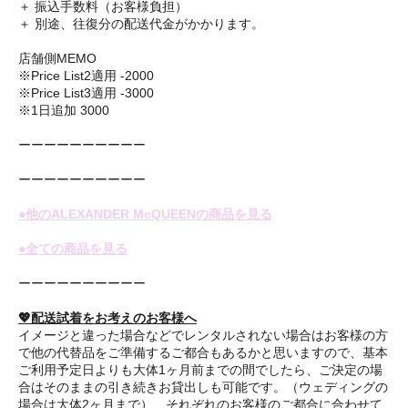
＋ 振込手数料（お客様負担）
＋ 別途、往復分の配送代金がかかります。
店舗側MEMO
※Price List2適用 -2000
※Price List3適用 -3000
※1日追加 3000
ーーーーーーーーーー
ーーーーーーーーーー
●他のALEXANDER McQUEENの商品を見る
●全ての商品を見る
ーーーーーーーーーー
💖配送試着をお考えのお客様へ
イメージと違った場合などでレンタルされない場合はお客様の方
で他の代替品をご準備するご都合もあるかと思いますので、基本
ご利用予定日よりも大体1ヶ月前までの間でしたら、ご決定の場
合はそのままの引き続きお貸出しも可能です。（ウェディングの
場合は大体2ヶ月まで）、それぞれのお客様のご都合に合わせて