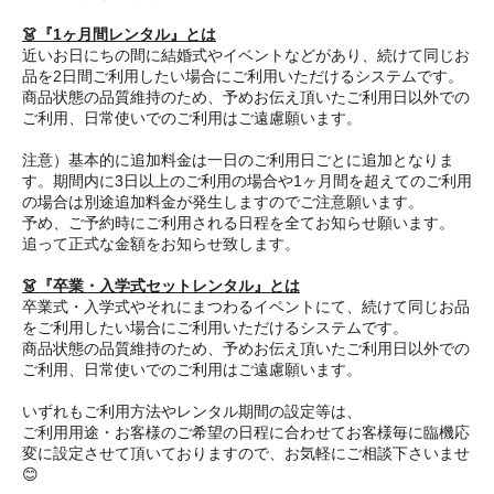
👗『1ヶ月間レンタル』とは
近いお日にちの間に結婚式やイベントなどがあり、続けて同じお
品を2日間ご利用したい場合にご利用いただけるシステムです。
商品状態の品質維持のため、予めお伝え頂いたご利用日以外での
ご利用、日常使いでのご利用はご遠慮願います。
注意）基本的に追加料金は一日のご利用日ごとに追加となりま
す。期間内に3日以上のご利用の場合や1ヶ月間を超えてのご利用
の場合は別途追加料金が発生しますのでご注意願います。
予め、ご予約時にご利用される日程を全てお知らせ願います。
追って正式な金額をお知らせ致します。
👗『卒業・入学式セットレンタル』とは
卒業式・入学式やそれにまつわるイベントにて、続けて同じお品
をご利用したい場合にご利用いただけるシステムです。
商品状態の品質維持のため、予めお伝え頂いたご利用日以外での
ご利用、日常使いでのご利用はご遠慮願います。
いずれもご利用方法やレンタル期間の設定等は、
ご利用用途・お客様のご希望の日程に合わせてお客様毎に臨機応
変に設定させて頂いておりますので、お気軽にご相談下さいませ
😊