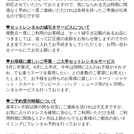
対応させていただいておりますので、気になられる方は時期に関
係なく早めに一度ご連絡いただければ余裕を持ったご準備が出来
るので安心です😊
💖セットレンタルの値引きサービスについて
複数点一度にご利用のお客様は、セット値引き記載のあるお品に
つきましては、追って訂正後の金額をお知らせ致しますのでその
まま全てカートに入れてお手続きをしていただくか、お問い合わ
せメールにてお伝え願います。
💖お母様に嬉しいご卒業・ご入学セットレンタルサービス
3月に卒業式、4月に入学式、今年は同時に2人のお子様がそれぞ
れ...でも違うスーツを着用したい...との多数のご要望にお答えい
たしまして、お子様をお持ちのお客様に嬉しい！スーツ・ジャケ
ット・スカート・ワンピース・バッグ・シューズ等の1ヶ月間レ
ンタルサービスも行っております。
💖ご予約受付時期について
基本2ヶ月前以降の間を目安にご連絡を頂ければ大丈夫ですが、
お気に入りのドレスを確実に安心してご利用いただける様、ご利
用時期に関係なく2ヶ月以上前からでもお客様のご都合の良いタ
イミングにてレンタル予約を行っております。