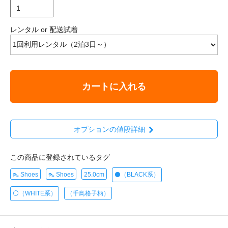
レンタル or 配送試着
カートに入れる
オプションの値段詳細
この商品に登録されているタグ
👠 Shoes
👠 Shoes
25.0cm
⚫️（BLACK系）
⚪️（WHITE系）
（千鳥格子柄）