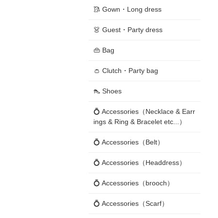
🥻 Gown・Long dress
👗 Guest・Party dress
👜 Bag
👛 Clutch・Party bag
👠 Shoes
💍 Accessories（Necklace & Earr
ings & Ring & Bracelet etc...）
💍 Accessories（Belt）
💍 Accessories（Headdress）
💍 Accessories（brooch）
💍 Accessories（Scarf）