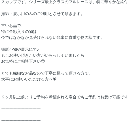
スカップです。シリーズ最上クラスのフルレースは、特に華やかな絵付
撮影・展示用のみのご利用とさせて頂きます。
古いお品で、
特に金彩入りの物は
今ではなかなか見受けられない非常に貴重な物の様です。
撮影小物や展示にて♪
もしお使い頂きたい方がいらっしゃいましたら
お気軽にご相談下さい😊
とても繊細なお品なので丁寧に扱って頂ける方で、
大事にお使いいただける方へ💖
ーーーーーーーーーー
２ヶ月以上前よりご予約を希望される場合でもご予約はお受け可能で
ーーーーーーーーーー
ーーーーーーーーーー