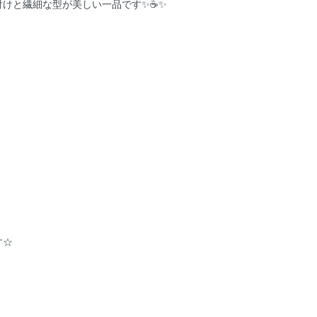
けと繊細な型が美しい一品です✨☕️✨
す☆