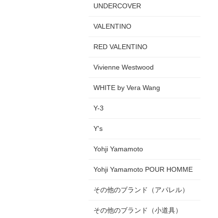
UNDERCOVER
VALENTINO
RED VALENTINO
Vivienne Westwood
WHITE by Vera Wang
Y-3
Y's
Yohji Yamamoto
Yohji Yamamoto POUR HOMME
その他のブランド（アパレル）
その他のブランド（小道具）