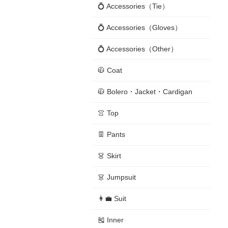
💍 Accessories（Tie）
💍 Accessories（Gloves）
💍 Accessories（Other）
🧥 Coat
🧥 Bolero・Jacket・Cardigan
👚 Top
👖 Pants
👗 Skirt
👗 Jumpsuit
👩‍💼 Suit
🎽 Inner