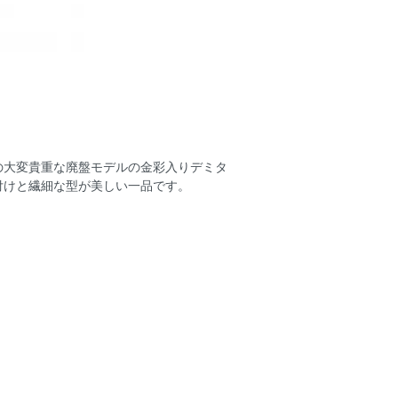
の大変貴重な廃盤モデルの金彩入りデミタ
付けと繊細な型が美しい一品です。