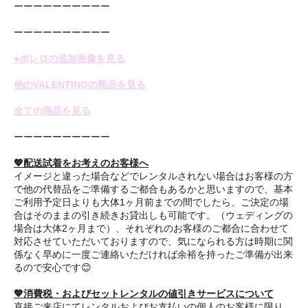
ーーーーーーーーーー
ーーーーーーーーーー
●ボレロの追加画像を見る
他のVALENTINOの商品を見る
全ての商品を見る
ーーーーーーーーーー
💖配送試着をお考えのお客様へ
イメージと違った場合などでレンタルされない場合はお客様の方
で他の代替品をご準備するご都合もあるかと思いますので、基本
ご利用予定日よりも大体1ヶ月前までの間でしたら、ご決定の場
合はそのままの引き続きお貸出しも可能です。（ウェディングの
場合は大体2ヶ月まで）、それぞれのお客様のご都合に合わせて
対応させていただいておりますので、気になられる方は時期に関
係なく早めに一度ご連絡いただければ余裕を持ったご準備が出来
るので安心です😊
💖消費税・およびセットレンタルの値引きサービスについて
直接ご来店にてレンタルおよびお支払いの個人のお客様に限り、