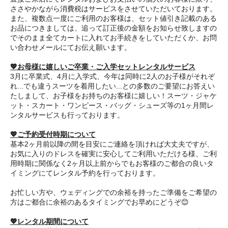
ささやかながら消費税はサービスをさせていただいております。
また、複数点一度にご利用のお客様は、セット値引き記載のある
お品につきましては、追って訂正後の金額をお知らせ致しますの
でそのまま全てカートに入れてお手続きをしていただくか、お問
い合わせメールにてお伝え願います。
💖お母様に嬉しいご卒業・ご入学セットレンタルサービス
3月に卒業式、4月に入学式、今年は同時に2人のお子様がそれぞ
れ...でも違うスーツを着用したい...との多数のご要望にお答えい
たしまして、お子様をお持ちのお客様に嬉しい！スーツ・ジャケ
ット・スカート・ワンピース・バッグ・シューズ等の1ヶ月間レ
ンタルサービスも行っております。
💖ご予約受付時期について
基本2ヶ月前以降の間を目安にご連絡を頂ければ大丈夫ですが、
お気に入りのドレスを確実に安心してご利用いただける様、ご利
用時期に関係なく2ヶ月以上前からでもお客様のご都合の良いタ
イミングにてレンタル予約を行っております。
お忙しい方や、ウェディングでの余裕を持ったご準備をご希望の
方はご都合に余裕のあるタイミングでお早めにどうぞ😊
💖レンタル期間について