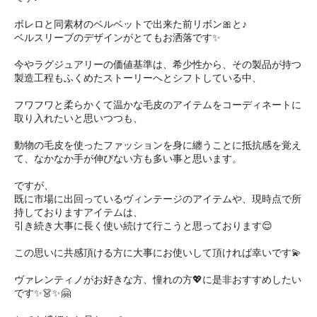
ボレロと同素材のベルベットで出来た前リボン🎀と♪
ベルスリーブのデザインがとてもお洒落です✨
今やラグジュアリーの価値基準は、希少性から、その製品が持つ
製造工程もふくめたストーリーへとシフトしている中、
フワフワと柔らかくて温かな毛皮のアイテムをコーディネートに
取り入れたいと思いつつも、
動物の毛皮を使ったファッションを身に纏うことに抵抗感を覚え
て、なかなか手が伸びない方も多い事と思います。
ですが、
既に市場に出回っているヴィンテージのアイテムや、現時点で所
持しておりますアイテムは、
引き続き大事に長く使い続けて行こうと思っております😌
この思いに共感頂ける方に大事にお使いして頂ければ幸いです💫
ヴァレンティノがお好きな方、憧れの方💖に是非おすすめしたい
です✨👗✨🤗 ㅤㅤ