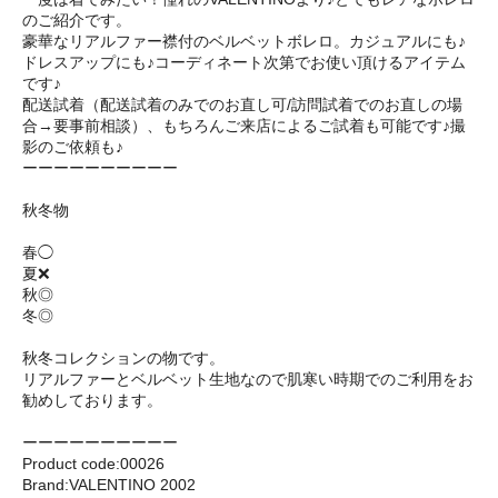
のご紹介です。
豪華なリアルファー襟付のベルベットボレロ。カジュアルにも♪
ドレスアップにも♪コーディネート次第でお使い頂けるアイテム
です♪
配送試着（配送試着のみでのお直し可/訪問試着でのお直しの場
合→要事前相談）、もちろんご来店によるご試着も可能です♪撮
影のご依頼も♪
ーーーーーーーーーー
秋冬物
春◯
夏❌
秋◎
冬◎
秋冬コレクションの物です。
リアルファーとベルベット生地なので肌寒い時期でのご利用をお
勧めしております。
ーーーーーーーーーー
Product code:00026
Brand:VALENTINO 2002