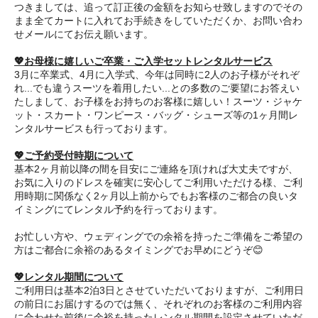
つきましては、追って訂正後の金額をお知らせ致しますのでその
まま全てカートに入れてお手続きをしていただくか、お問い合わ
せメールにてお伝え願います。
💖お母様に嬉しいご卒業・ご入学セットレンタルサービス
3月に卒業式、4月に入学式、今年は同時に2人のお子様がそれぞ
れ...でも違うスーツを着用したい...との多数のご要望にお答えい
たしまして、お子様をお持ちのお客様に嬉しい！スーツ・ジャケ
ット・スカート・ワンピース・バッグ・シューズ等の1ヶ月間レ
ンタルサービスも行っております。
💖ご予約受付時期について
基本2ヶ月前以降の間を目安にご連絡を頂ければ大丈夫ですが、
お気に入りのドレスを確実に安心してご利用いただける様、ご利
用時期に関係なく2ヶ月以上前からでもお客様のご都合の良いタ
イミングにてレンタル予約を行っております。
お忙しい方や、ウェディングでの余裕を持ったご準備をご希望の
方はご都合に余裕のあるタイミングでお早めにどうぞ😊
💖レンタル期間について
ご利用日は基本2泊3日とさせていただいておりますが、ご利用日
の前日にお届けするのでは無く、それぞれのお客様のご利用内容
に合わせた前後に余裕を持ったレンタル期間を設定させていただ