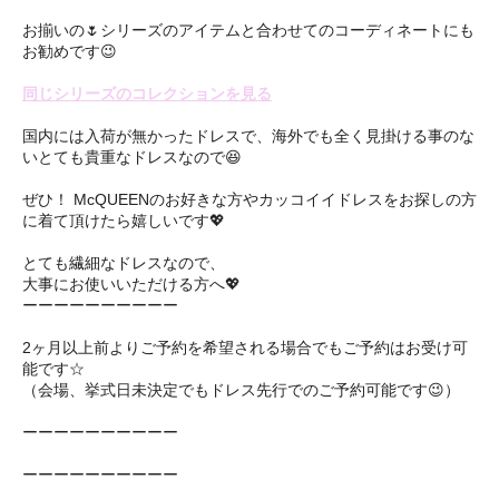
お揃いの🌷シリーズのアイテムと合わせてのコーディネートにも
お勧めです😉
同じシリーズのコレクションを見る
国内には入荷が無かったドレスで、海外でも全く見掛ける事のな
いとても貴重なドレスなので😆
ぜひ！ McQUEENのお好きな方やカッコイイドレスをお探しの方
に着て頂けたら嬉しいです💖
とても繊細なドレスなので、
大事にお使いいただける方へ💖
ーーーーーーーーーー
2ヶ月以上前よりご予約を希望される場合でもご予約はお受け可
能です☆
（会場、挙式日未決定でもドレス先行でのご予約可能です😉）
ーーーーーーーーーー
ーーーーーーーーーー