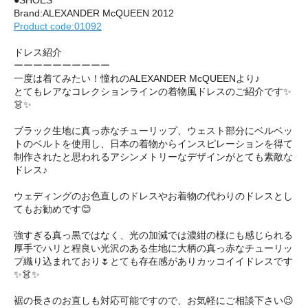
●SHOES
Brand:ALEXANDER McQUEEN 2012
Product code:01092
ドレス紹介
ーーーーーーーーーー
一度は着てみたい！憧れのALEXANDER McQUEENより♪
とてもレアなコレクションラインの着物風ドレスのご紹介です✨
👗✨
ブラック生地に真っ赤なチューリップ、ウェスト部分にベルベッ
トのベルトを使用し、日本の着物からインスピレーションを得て
制作されたと思われるアシンメトリーなデザインがとても素敵な
ドレス♪
ウェディングのお色直しのドレスやお着物の代わりのドレスとし
てもお勧めです😊
強すぎる真っ黒ではなく、光の加減では濃紺の様にも感じられる
厚手でハリと程良い光沢のある生地に大柄の真っ赤なチューリッ
プ織り込まれており🌷とても存在感がありカッコイイドレスです
✨👗✨
裾の長さのお直しも対応可能ですので、お気軽にご相談下さい😉