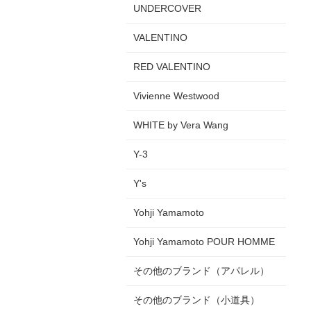
UNDERCOVER
VALENTINO
RED VALENTINO
Vivienne Westwood
WHITE by Vera Wang
Y-3
Y's
Yohji Yamamoto
Yohji Yamamoto POUR HOMME
その他のブランド（アパレル）
その他のブランド（小道具）