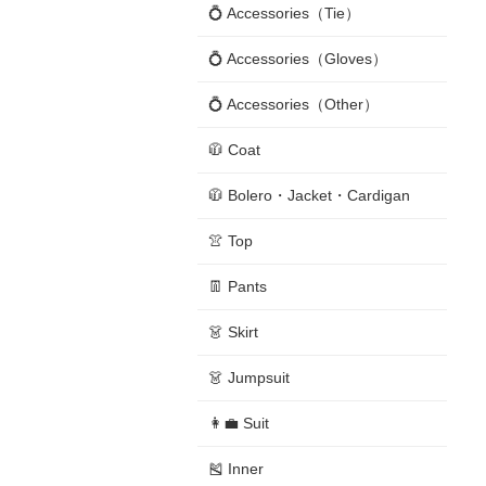
💍 Accessories（Tie）
💍 Accessories（Gloves）
💍 Accessories（Other）
🧥 Coat
🧥 Bolero・Jacket・Cardigan
👚 Top
👖 Pants
👗 Skirt
👗 Jumpsuit
👩‍💼 Suit
🎽 Inner