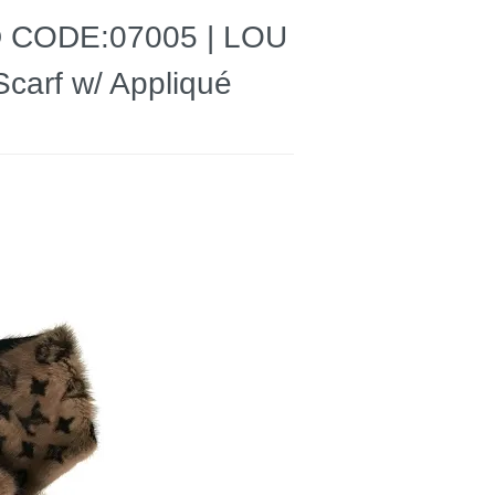
E:07005 | LOU
arf w/ Appliqué