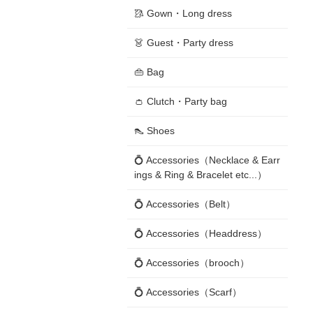
🥻 Gown・Long dress
👗 Guest・Party dress
👜 Bag
👛 Clutch・Party bag
👠 Shoes
💍 Accessories（Necklace & Earr
ings & Ring & Bracelet etc...）
💍 Accessories（Belt）
💍 Accessories（Headdress）
💍 Accessories（brooch）
💍 Accessories（Scarf）