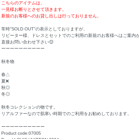
こちらのアイテムは、
一見様お断りとさせて頂きます。
新規のお客様へのお貸し出しは行っておりません。
常時"SOLD OUT"の表示としておりますが、
リピーター様、ドレスとセットでのご利用の新規のお客様へはご案内が
直接お問い合わせ下さい😊
ーーーーーーーーーー
秋冬物
春△
夏❌
秋◎
冬◎
秋冬コレクションの物です。
リアルファーなので肌寒い時期でのご利用をお勧めしております。
ーーーーーーーーーー
Product code:07005