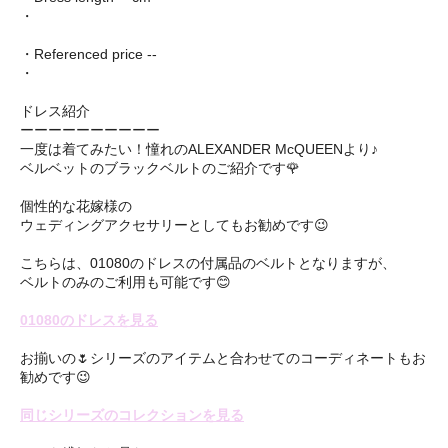
・
・Referenced price --
・
ドレス紹介
ーーーーーーーーーー
一度は着てみたい！憧れのALEXANDER McQUEENより♪
ベルベットのブラックベルトのご紹介です🌹
個性的な花嫁様の
ウェディングアクセサリーとしてもお勧めです😉
こちらは、01080のドレスの付属品のベルトとなりますが、
ベルトのみのご利用も可能です😊
01080のドレスを見る
お揃いの🌷シリーズのアイテムと合わせてのコーディネートもお
勧めです😉
同じシリーズのコレクションを見る