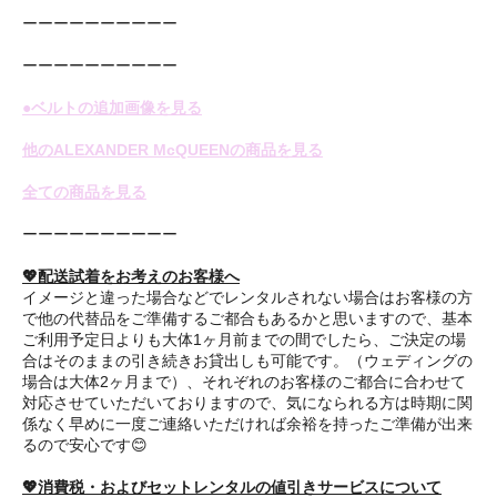
ーーーーーーーーーー
ーーーーーーーーーー
●ベルトの追加画像を見る
他のALEXANDER McQUEENの商品を見る
全ての商品を見る
ーーーーーーーーーー
💖配送試着をお考えのお客様へ
イメージと違った場合などでレンタルされない場合はお客様の方
で他の代替品をご準備するご都合もあるかと思いますので、基本
ご利用予定日よりも大体1ヶ月前までの間でしたら、ご決定の場
合はそのままの引き続きお貸出しも可能です。（ウェディングの
場合は大体2ヶ月まで）、それぞれのお客様のご都合に合わせて
対応させていただいておりますので、気になられる方は時期に関
係なく早めに一度ご連絡いただければ余裕を持ったご準備が出来
るので安心です😊
💖消費税・およびセットレンタルの値引きサービスについて