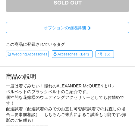
SOLD OUT
オプションの値段詳細
この商品に登録されているタグ
💒 Wedding Accessories
💍 Accessories（Belt）
7号（S）
商品の説明
一度は着てみたい！憧れのALEXANDER McQUEENより♪
ベルベットのブラックベルトのご紹介です。
個性的な花嫁様のウェディングアクセサリーとしてもお勧めで
す！
配送試着（配送試着のみでのお直し可/訪問試着でのお直しの場
合→要事前相談）、もちろんご来店によるご試着も可能です♪撮
影のご依頼も♪
ーーーーーーーーーー