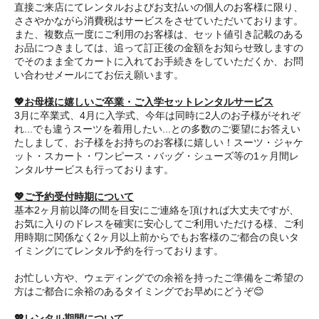
直接ご来店にてレンタルおよびお支払いの個人のお客様に限り、
ささやかながら消費税はサービスをさせていただいております。
また、複数点一度にご利用のお客様は、セット値引き記載のある
お品につきましては、追って訂正後の金額をお知らせ致しますの
でそのまま全てカートに入れてお手続きをしていただくか、お問
い合わせメールにてお伝え願います。
💖お母様に嬉しいご卒業・ご入学セットレンタルサービス
3月に卒業式、4月に入学式、今年は同時に2人のお子様がそれぞ
れ...でも違うスーツを着用したい...との多数のご要望にお答えい
たしまして、お子様をお持ちのお客様に嬉しい！スーツ・ジャケ
ット・スカート・ワンピース・バッグ・シューズ等の1ヶ月間レ
ンタルサービスも行っております。
💖ご予約受付時期について
基本2ヶ月前以降の間を目安にご連絡を頂ければ大丈夫ですが、
お気に入りのドレスを確実に安心してご利用いただける様、ご利
用時期に関係なく2ヶ月以上前からでもお客様のご都合の良いタ
イミングにてレンタル予約を行っております。
お忙しい方や、ウェディングでの余裕を持ったご準備をご希望の
方はご都合に余裕のあるタイミングでお早めにどうぞ😊
💖レンタル期間について