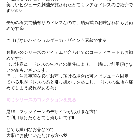
美しいビジューの刺繍が施されたとてもレアなドレスのご紹介で
す✨👗✨
長めの着丈で袖有りのドレスなので、結婚式のお呼ばれにもお勧
めです👍
さりげないハイショルダーのデザインも素敵です🌹
お揃いのシリーズのアイテムと合わせてのコーディネートもお勧
めです✨
（ご注意⚠️：ドレスの生地との相性により、一緒にご利用頂けな
いお品もございます。
但し、注意事項を必ずお守り頂ける場合は可／ビジューを固定し
ている爪がドレスの糸と引っ掛かりを起こし、ドレスの生地を痛
めてしまう恐れがある為）
同じシリーズのコレクションを見る
是非！マックイーンのデザインがお好きな方に
ご利用頂けたらとても嬉しいです❣️
とても繊細なお品なので
大事にお使いいただける方へ💖