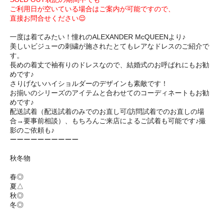
ご利用日が空いている場合はご案内が可能ですので、
直接お問合せください😌
一度は着てみたい！憧れのALEXANDER McQUEENより♪
美しいビジューの刺繍が施されたとてもレアなドレスのご紹介で
す。
長めの着丈で袖有りのドレスなので、結婚式のお呼ばれにもお勧
めです♪
さりげないハイショルダーのデザインも素敵です！
お揃いのシリーズのアイテムと合わせてのコーディネートもお勧
めです♪
配送試着（配送試着のみでのお直し可/訪問試着でのお直しの場
合→要事前相談）、もちろんご来店によるご試着も可能です♪撮
影のご依頼も♪
ーーーーーーーーーー
秋冬物
春◎
夏△
秋◎
冬◎