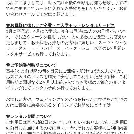
お品につきましては、追って訂正後の金額をお知らせ致しますの
でそのまま全てカートに入れてお手続きをしていただくか、お問
い合わせメールにてお伝え願います。
💖お母様に嬉しいご卒業・ご入学セットレンタルサービス
3月に卒業式、4月に入学式、今年は同時に2人のお子様がそれぞ
れ...でも違うスーツを着用したい...との多数のご要望にお答えい
たしまして、お子様をお持ちのお客様に嬉しい！スーツ・ジャケ
ット・スカート・ワンピース・バッグ・シューズ等の1ヶ月間レ
ンタルサービスも行っております。
💖ご予約受付時期について
基本2ヶ月前以降の間を目安にご連絡を頂ければ大丈夫ですが、
お気に入りのドレスを確実に安心してご利用いただける様、ご利
用時期に関係なく2ヶ月以上前からでもお客様のご都合の良いタ
イミングにてレンタル予約を行っております。
お忙しい方や、ウェディングでの余裕を持ったご準備をご希望の
方はご都合に余裕のあるタイミングでお早めにどうぞ😊
💖レンタル期間について
ご利用日は基本2泊3日とさせていただいておりますが、ご利用日
の前日にお届けするのでは無く、それぞれのお客様のご利用内容
に合わせた前後に余裕を持ったレンタル期間を設定させていただ