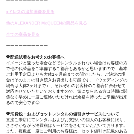
ーーーーーーーーーー
●ドレスの追加画像を見る
他のALEXANDER McQUEENの商品を見る
全ての商品を見る
ーーーーーーーーーー
💖配送試着をお考えのお客様へ
イメージと違った場合などでレンタルされない場合はお客様の方
で他の代替品をご準備するご都合もあるかと思いますので、基本
ご利用予定日よりも大体1ヶ月前までの間でしたら、ご決定の場
合はそのままの引き続きお貸出しも可能です。（ウェディングの
場合は大体2ヶ月まで）、それぞれのお客様のご都合に合わせて
対応させていただいておりますので、気になられる方は時期に関
係なく早めに一度ご連絡いただければ余裕を持ったご準備が出来
るので安心です😊
💖消費税・およびセットレンタルの値引きサービスについて
直接ご来店にてレンタルおよびお支払いの個人のお客様に限り、
ささやかながら消費税はサービスをさせていただいております。
また、複数点一度にご利用のお客様は、セット値引き記載のある