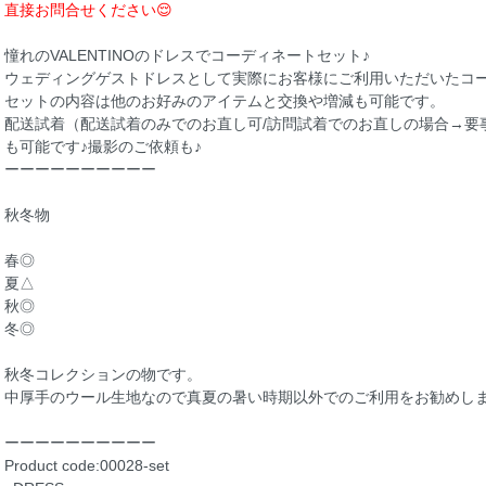
直接お問合せください😌
憧れのVALENTINOのドレスでコーディネートセット♪
ウェディングゲストドレスとして実際にお客様にご利用いただいたコ
セットの内容は他のお好みのアイテムと交換や増減も可能です。
配送試着（配送試着のみでのお直し可/訪問試着でのお直しの場合→要
も可能です♪撮影のご依頼も♪
ーーーーーーーーーー
秋冬物
春◎
夏△
秋◎
冬◎
秋冬コレクションの物です。
中厚手のウール生地なので真夏の暑い時期以外でのご利用をお勧めし
ーーーーーーーーーー
Product code:00028-set