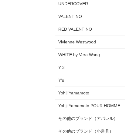
UNDERCOVER
VALENTINO
RED VALENTINO
Vivienne Westwood
WHITE by Vera Wang
Y-3
Y's
Yohji Yamamoto
Yohji Yamamoto POUR HOMME
その他のブランド（アパレル）
その他のブランド（小道具）