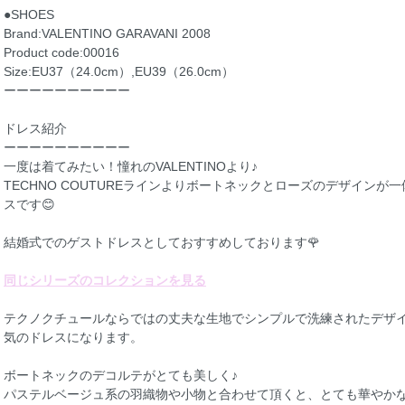
●SHOES
Brand:VALENTINO GARAVANI 2008
Product code:00016
Size:EU37（24.0cm）,EU39（26.0cm）
ーーーーーーーーーー
ドレス紹介
ーーーーーーーーーー
一度は着てみたい！憧れのVALENTINOより♪
TECHNO COUTUREラインよりボートネックとローズのデザイン
スです😊
結婚式でのゲストドレスとしておすすめしております🌹
同じシリーズのコレクションを見る
テクノクチュールならではの丈夫な生地でシンプルで洗練されたデザ
気のドレスになります。
ボートネックのデコルテがとても美しく♪
パステルベージュ系の羽織物や小物と合わせて頂くと、とても華やかな