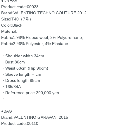
●DRESS
Product code:00028
Brand:VALENTINO TECHNO COUTURE 2012
Size:IT40（7号）
Color:Black
Material:
Fabric1:98% Fleece wool, 2% Polyurethane;
Fabric2:96% Polyester, 4% Elastane
・Shoulder width 34cm
・Bust 80cm
・Waist 68cm (Hip 90cm)
・Sleeve length -- cm
・Dress length 95cm
・165/84A
・Reference price 290,000 yen
・
●BAG
Brand:VALENTINO GARAVANI 2015
Product code:00110