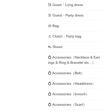
🥻 Gown・Long dress
👗 Guest・Party dress
👜 Bag
👛 Clutch・Party bag
👠 Shoes
💍 Accessories（Necklace & Earr
ings & Ring & Bracelet etc...）
💍 Accessories（Belt）
💍 Accessories（Headdress）
💍 Accessories（brooch）
💍 Accessories（Scarf）