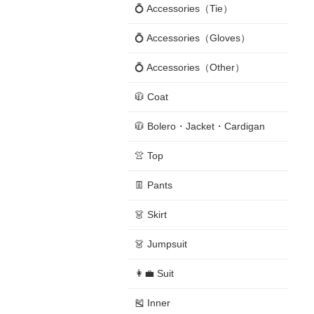
💍 Accessories（Tie）
💍 Accessories（Gloves）
💍 Accessories（Other）
🧥 Coat
🧥 Bolero・Jacket・Cardigan
👚 Top
👖 Pants
👗 Skirt
👗 Jumpsuit
👩‍💼 Suit
🎽 Inner