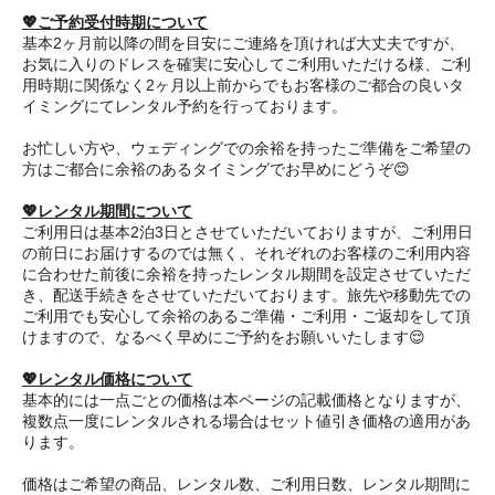
💖ご予約受付時期について
基本2ヶ月前以降の間を目安にご連絡を頂ければ大丈夫ですが、
お気に入りのドレスを確実に安心してご利用いただける様、ご利
用時期に関係なく2ヶ月以上前からでもお客様のご都合の良いタ
イミングにてレンタル予約を行っております。
お忙しい方や、ウェディングでの余裕を持ったご準備をご希望の
方はご都合に余裕のあるタイミングでお早めにどうぞ😊
💖レンタル期間について
ご利用日は基本2泊3日とさせていただいておりますが、ご利用日
の前日にお届けするのでは無く、それぞれのお客様のご利用内容
に合わせた前後に余裕を持ったレンタル期間を設定させていただ
き、配送手続きをさせていただいております。旅先や移動先での
ご利用でも安心して余裕のあるご準備・ご利用・ご返却をして頂
けますので、なるべく早めにご予約をお願いいたします😌
💖レンタル価格について
基本的には一点ごとの価格は本ページの記載価格となりますが、
複数点一度にレンタルされる場合はセット値引き価格の適用があ
ります。
価格はご希望の商品、レンタル数、ご利用日数、レンタル期間に