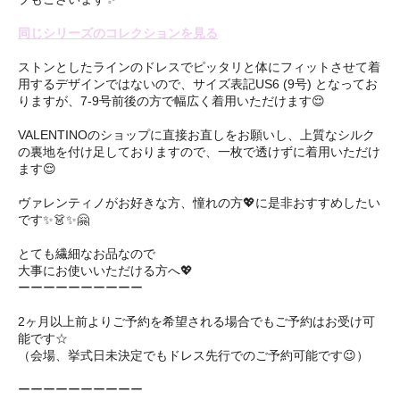
同じシリーズのコレクションを見る
ストンとしたラインのドレスでピッタリと体にフィットさせて着
用するデザインではないので、サイズ表記US6 (9号) となってお
りますが、7-9号前後の方で幅広く着用いただけます😌
VALENTINOのショップに直接お直しをお願いし、上質なシルク
の裏地を付け足しておりますので、一枚で透けずに着用いただけ
ます😌
ヴァレンティノがお好きな方、憧れの方💖に是非おすすめしたい
です✨👗✨🤗 ㅤㅤ
とても繊細なお品なので
大事にお使いいただける方へ💖
ーーーーーーーーーー
2ヶ月以上前よりご予約を希望される場合でもご予約はお受け可
能です☆
（会場、挙式日未決定でもドレス先行でのご予約可能です😉）
ーーーーーーーーーー