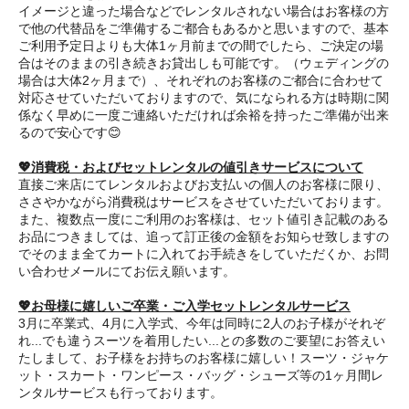
イメージと違った場合などでレンタルされない場合はお客様の方
で他の代替品をご準備するご都合もあるかと思いますので、基本
ご利用予定日よりも大体1ヶ月前までの間でしたら、ご決定の場
合はそのままの引き続きお貸出しも可能です。（ウェディングの
場合は大体2ヶ月まで）、それぞれのお客様のご都合に合わせて
対応させていただいておりますので、気になられる方は時期に関
係なく早めに一度ご連絡いただければ余裕を持ったご準備が出来
るので安心です😊
💖消費税・およびセットレンタルの値引きサービスについて
直接ご来店にてレンタルおよびお支払いの個人のお客様に限り、
ささやかながら消費税はサービスをさせていただいております。
また、複数点一度にご利用のお客様は、セット値引き記載のある
お品につきましては、追って訂正後の金額をお知らせ致しますの
でそのまま全てカートに入れてお手続きをしていただくか、お問
い合わせメールにてお伝え願います。
💖お母様に嬉しいご卒業・ご入学セットレンタルサービス
3月に卒業式、4月に入学式、今年は同時に2人のお子様がそれぞ
れ...でも違うスーツを着用したい...との多数のご要望にお答えい
たしまして、お子様をお持ちのお客様に嬉しい！スーツ・ジャケ
ット・スカート・ワンピース・バッグ・シューズ等の1ヶ月間レ
ンタルサービスも行っております。