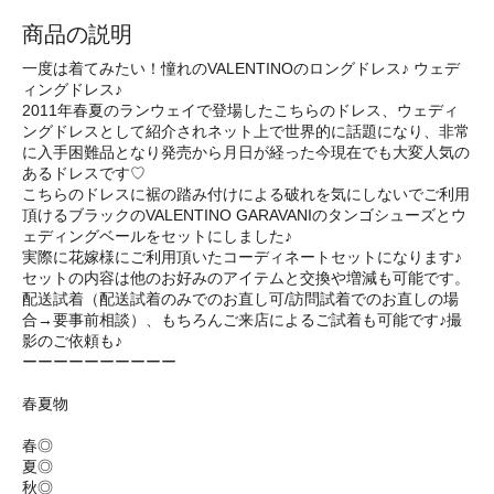
商品の説明
一度は着てみたい！憧れのVALENTINOのロングドレス♪ ウェデ
ィングドレス♪
2011年春夏のランウェイで登場したこちらのドレス、ウェディ
ングドレスとして紹介されネット上で世界的に話題になり、非常
に入手困難品となり発売から月日が経った今現在でも大変人気の
あるドレスです♡
こちらのドレスに裾の踏み付けによる破れを気にしないでご利用
頂けるブラックのVALENTINO GARAVANIのタンゴシューズとウ
ェディングベールをセットにしました♪
実際に花嫁様にご利用頂いたコーディネートセットになります♪
セットの内容は他のお好みのアイテムと交換や増減も可能です。
配送試着（配送試着のみでのお直し可/訪問試着でのお直しの場
合→要事前相談）、もちろんご来店によるご試着も可能です♪撮
影のご依頼も♪
ーーーーーーーーーー
春夏物
春◎
夏◎
秋◎