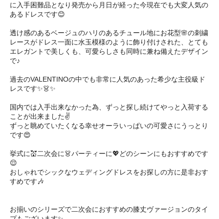
に入手困難品となり発売から月日が経った今現在でも大変人気の
あるドレスです😊
透け感のあるベージュのハリのあるチュール地にお花型🌸の刺繍
レースがドレス一面に水玉模様のように飾り付けされた、とても
エレガントで美しくも、可愛らしさも同時に兼ね備えたデザイン
で♪
過去のVALENTINOの中でも非常に人気のあった希少な主役級ド
レスです✨👗✨
国内では入手出来なかった為、ずっと探し続けてやっと入荷する
ことが出来ました✌️
ずっと眺めていたくなる幸せオーラいっぱいの可愛さにうっとり
です😍
挙式に💒二次会に👗パーティーに💖どのシーンにもおすすめです
😌
おしゃれでシックなウェディングドレスをお探しの方に是非おす
すめです🎶
お揃いのシリーズで二次会におすすめの膝丈ヴァージョンのタイ
プもございます✨