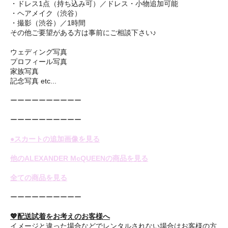
・ドレス1点（持ち込み可）／ドレス・小物追加可能
・ヘアメイク（渋谷）
・撮影（渋谷）／1時間
その他ご要望がある方は事前にご相談下さい♪
ウェディング写真
プロフィール写真
家族写真
記念写真 etc...
ーーーーーーーーーー
ーーーーーーーーーー
●スカートの追加画像を見る
他のALEXANDER McQUEENの商品を見る
全ての商品を見る
ーーーーーーーーーー
💖配送試着をお考えのお客様へ
イメージと違った場合などでレンタルされない場合はお客様の方