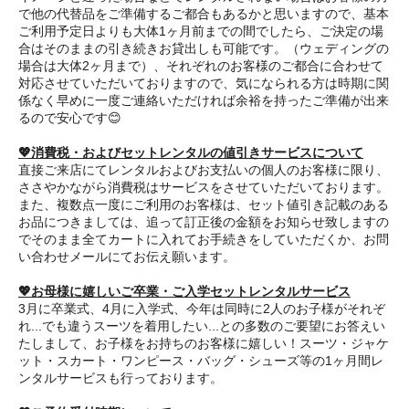
で他の代替品をご準備するご都合もあるかと思いますので、基本
ご利用予定日よりも大体1ヶ月前までの間でしたら、ご決定の場
合はそのままの引き続きお貸出しも可能です。（ウェディングの
場合は大体2ヶ月まで）、それぞれのお客様のご都合に合わせて
対応させていただいておりますので、気になられる方は時期に関
係なく早めに一度ご連絡いただければ余裕を持ったご準備が出来
るので安心です😊
💖消費税・およびセットレンタルの値引きサービスについて
直接ご来店にてレンタルおよびお支払いの個人のお客様に限り、
ささやかながら消費税はサービスをさせていただいております。
また、複数点一度にご利用のお客様は、セット値引き記載のある
お品につきましては、追って訂正後の金額をお知らせ致しますの
でそのまま全てカートに入れてお手続きをしていただくか、お問
い合わせメールにてお伝え願います。
💖お母様に嬉しいご卒業・ご入学セットレンタルサービス
3月に卒業式、4月に入学式、今年は同時に2人のお子様がそれぞ
れ...でも違うスーツを着用したい...との多数のご要望にお答えい
たしまして、お子様をお持ちのお客様に嬉しい！スーツ・ジャケ
ット・スカート・ワンピース・バッグ・シューズ等の1ヶ月間レ
ンタルサービスも行っております。