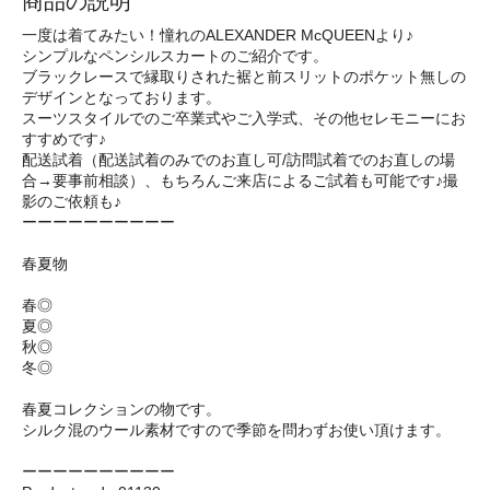
商品の説明
一度は着てみたい！憧れのALEXANDER McQUEENより♪
シンプルなペンシルスカートのご紹介です。
ブラックレースで縁取りされた裾と前スリットのポケット無しの
デザインとなっております。
スーツスタイルでのご卒業式やご入学式、その他セレモニーにお
すすめです♪
配送試着（配送試着のみでのお直し可/訪問試着でのお直しの場
合→要事前相談）、もちろんご来店によるご試着も可能です♪撮
影のご依頼も♪
ーーーーーーーーーー
春夏物
春◎
夏◎
秋◎
冬◎
春夏コレクションの物です。
シルク混のウール素材ですので季節を問わずお使い頂けます。
ーーーーーーーーーー