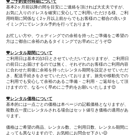
💖ご予約受付時期について
基本2ヶ月前以降の間を目安にご連絡を頂ければ大丈夫ですが、
お気に入りのドレスを確実に安心してご利用いただける様、ご利
用時期に関係なく2ヶ月以上前からでもお客様のご都合の良いタ
イミングにてレンタル予約を行っております。
お忙しい方や、ウェディングでの余裕を持ったご準備をご希望の
方はご都合に余裕のあるタイミングでお早めにどうぞ😊
💖レンタル期間について
ご利用日は基本2泊3日とさせていただいておりますが、ご利用日
の前日にお届けするのでは無く、それぞれのお客様のご利用内容
に合わせた前後に余裕を持ったレンタル期間を設定させていただ
き、配送手続きをさせていただいております。旅先や移動先での
ご利用でも安心して余裕のあるご準備・ご利用・ご返却をして頂
けますので、なるべく早めにご予約をお願いいたします😌
💖レンタル価格について
基本的には一点ごとの価格は本ページの記載価格となりますが、
複数点一度にレンタルされる場合はセット値引き価格の適用があ
ります。
価格はご希望の商品、レンタル数、ご利用日数、レンタル期間に
よっても異なりますので、お気軽にお問合せ下さい😌