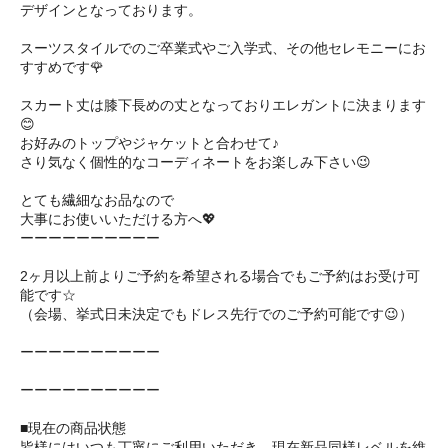
デザインとなっております。
スーツスタイルでのご卒業式やご入学式、その他セレモニーにお
すすめです🌹
スカート丈は膝下長めの丈となっておりエレガントに決まります
😊
お好みのトップやジャケットと合わせて♪
さり気なく個性的なコーディネートをお楽しみ下さい😉
とても繊細なお品なので
大事にお使いいただける方へ💖
ーーーーーーーーーー
2ヶ月以上前よりご予約を希望される場合でもご予約はお受け可
能です☆
（会場、挙式日未決定でもドレス先行でのご予約可能です😉）
ーーーーーーーーーー
ーーーーーーーーーー
■現在の商品状態
皆様にはいつも丁寧にご利用いただき、現在新品同様レベルを維