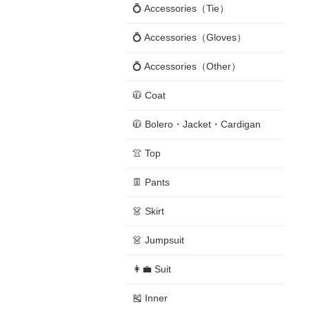
💍 Accessories（Tie）
💍 Accessories（Gloves）
💍 Accessories（Other）
🧥 Coat
🧥 Bolero・Jacket・Cardigan
👚 Top
👖 Pants
👗 Skirt
👗 Jumpsuit
👩‍💼 Suit
🎽 Inner