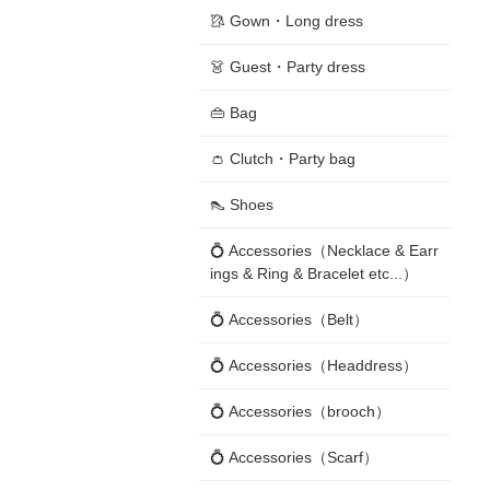
🥻 Gown・Long dress
👗 Guest・Party dress
👜 Bag
👛 Clutch・Party bag
👠 Shoes
💍 Accessories（Necklace & Earr
ings & Ring & Bracelet etc...）
💍 Accessories（Belt）
💍 Accessories（Headdress）
💍 Accessories（brooch）
💍 Accessories（Scarf）