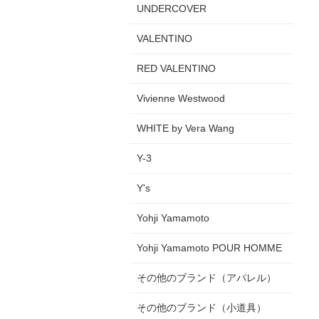
UNDERCOVER
VALENTINO
RED VALENTINO
Vivienne Westwood
WHITE by Vera Wang
Y-3
Y's
Yohji Yamamoto
Yohji Yamamoto POUR HOMME
その他のブランド（アパレル）
その他のブランド（小道具）