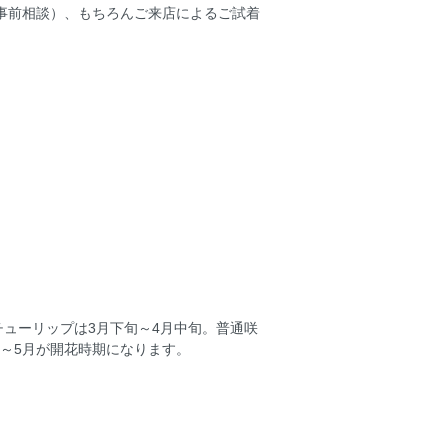
事前相談）、もちろんご来店によるご試着
ューリップは3月下旬～4月中旬。普通咲
旬～5月が開花時期になります。