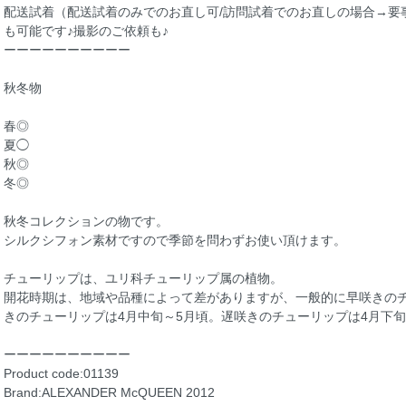
配送試着（配送試着のみでのお直し可/訪問試着でのお直しの場合→要
も可能です♪撮影のご依頼も♪
ーーーーーーーーーー
秋冬物
春◎
夏◯
秋◎
冬◎
秋冬コレクションの物です。
シルクシフォン素材ですので季節を問わずお使い頂けます。
チューリップは、ユリ科チューリップ属の植物。
開花時期は、地域や品種によって差がありますが、一般的に早咲きのチ
きのチューリップは4月中旬～5月頃。遅咲きのチューリップは4月下
ーーーーーーーーーー
Product code:01139
Brand:ALEXANDER McQUEEN 2012