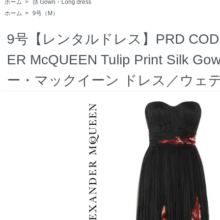
ホーム
>
🥻 Gown・Long dress
ホーム
>
9号（M）
9号【レンタルドレス】PRD CODE:01
ER McQUEEN Tulip Print Si
ー・マックイーン ドレス／ウェ