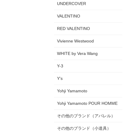
UNDERCOVER
VALENTINO
RED VALENTINO
Vivienne Westwood
WHITE by Vera Wang
Y-3
Y's
Yohji Yamamoto
Yohji Yamamoto POUR HOMME
その他のブランド（アパレル）
その他のブランド（小道具）