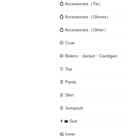
💍 Accessories（Tie）
💍 Accessories（Gloves）
💍 Accessories（Other）
🧥 Coat
🧥 Bolero・Jacket・Cardigan
👚 Top
👖 Pants
👗 Skirt
👗 Jumpsuit
👩‍💼 Suit
🎽 Inner