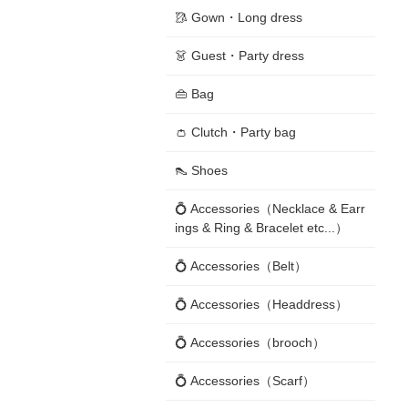
🥻 Gown・Long dress
👗 Guest・Party dress
👜 Bag
👛 Clutch・Party bag
👠 Shoes
💍 Accessories（Necklace & Earr
ings & Ring & Bracelet etc...）
💍 Accessories（Belt）
💍 Accessories（Headdress）
💍 Accessories（brooch）
💍 Accessories（Scarf）