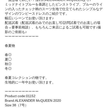
ミッドナイトブルーを基調としたピンストライプ、ブルーのライ
ンの入ったチェック柄のスーツ生地で仕立てられたシンプルなデ
ザインのワンピースドレスのご紹介です。
幅広いシーンでお使い頂けます♪
配送試着（配送試着のみでのお直し可/訪問試着でのお直しの場
合→要事前相談）、もちろんご来店によるご試着も可能です♪撮
影のご依頼も♪
ーーーーーーーーーー
春夏物
春◎
夏◯
秋◎
冬◎
春夏コレクションの物です。
生地的に一年中お使い頂けます。
ーーーーーーーーーー
Product code:01152
Brand:ALEXANDER McQUEEN 2020
Size:38（7号）