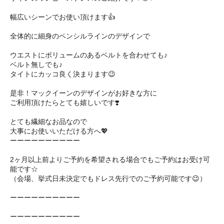
幅広いシーンでお使い頂けます👍
全体的に細身のペンシルラインのデザインで
ウエストにボリュームのあるベルトを合わせても♪
ベルト無しでも♪
タイトにカッコ良く決まります😉
是非！マックイーンのデザインがお好きな方に
ご利用頂けたらとても嬉しいです❣️
とても繊細なお品なので
大事にお使いいただける方へ💖
ーーーーーーーーーー
2ヶ月以上前よりご予約を希望される場合でもご予約はお受け可
能です☆
（会場、挙式日未決定でもドレス先行でのご予約可能です😉）
ーーーーーーーーーー
ーーーーーーーーーー