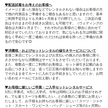
💖配送試着をお考えのお客様へ
イメージと違った場合などでレンタルされない場合はお客様の方
で他の代替品をご準備するご都合もあるかと思いますので、基本
ご利用予定日よりも大体1ヶ月前までの間でしたら、ご決定の場
合はそのままの引き続きお貸出しも可能です。（ウェディングの
場合は大体2ヶ月まで）、それぞれのお客様のご都合に合わせて
対応させていただいておりますので、気になられる方は時期に関
係なく早めに一度ご連絡いただければ余裕を持ったご準備が出来
るので安心です😊
💖消費税・およびセットレンタルの値引きサービスについて
直接ご来店にてレンタルおよびお支払いの個人のお客様に限り、
ささやかながら消費税はサービスをさせていただいております。
また、複数点一度にご利用のお客様は、セット値引き記載のある
お品につきましては、追って訂正後の金額をお知らせ致しますの
でそのまま全てカートに入れてお手続きをしていただくか、お問
い合わせメールにてお伝え願います。
💖お母様に嬉しいご卒業・ご入学セットレンタルサービス
3月に卒業式、4月に入学式、今年は同時に2人のお子様がそれぞ
れ...でも違うスーツを着用したい...との多数のご要望にお答えい
たしまして、お子様をお持ちのお客様に嬉しい！スーツ・ジャケ
ット・スカート・ワンピース・バッグ・シューズ等の1ヶ月間レ