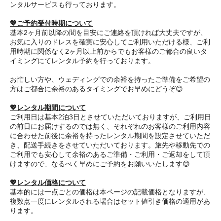
ンタルサービスも行っております。
💖ご予約受付時期について
基本2ヶ月前以降の間を目安にご連絡を頂ければ大丈夫ですが、
お気に入りのドレスを確実に安心してご利用いただける様、ご利
用時期に関係なく2ヶ月以上前からでもお客様のご都合の良いタ
イミングにてレンタル予約を行っております。
お忙しい方や、ウェディングでの余裕を持ったご準備をご希望の
方はご都合に余裕のあるタイミングでお早めにどうぞ😊
💖レンタル期間について
ご利用日は基本2泊3日とさせていただいておりますが、ご利用日
の前日にお届けするのでは無く、それぞれのお客様のご利用内容
に合わせた前後に余裕を持ったレンタル期間を設定させていただ
き、配送手続きをさせていただいております。旅先や移動先での
ご利用でも安心して余裕のあるご準備・ご利用・ご返却をして頂
けますので、なるべく早めにご予約をお願いいたします😌
💖レンタル価格について
基本的には一点ごとの価格は本ページの記載価格となりますが、
複数点一度にレンタルされる場合はセット値引き価格の適用があ
ります。