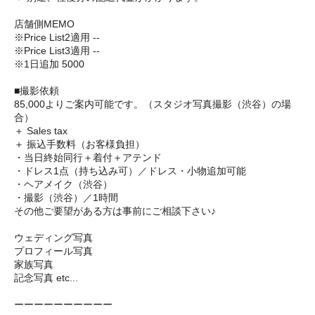
店舗側MEMO
※Price List2適用 --
※Price List3適用 --
※1日追加 5000
■撮影依頼
85,000よりご案内可能です。（スタジオ写真撮影（渋谷）の場
合）
＋ Sales tax
＋ 振込手数料（お客様負担）
・当日終始同行＋着付＋アテンド
・ドレス1点（持ち込み可）／ドレス・小物追加可能
・ヘアメイク（渋谷）
・撮影（渋谷）／1時間
その他ご要望がある方は事前にご相談下さい♪
ウェディング写真
プロフィール写真
家族写真
記念写真 etc...
ーーーーーーーーーー