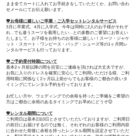
まま全てカートに入れてお手続きをしていただくか、お問い合わ
せメールにてお伝え願います。
💖お母様に嬉しいご卒業・ご入学セットレンタルサービス
3月に卒業式、4月に入学式、今年は同時に2人のお子様がそれぞ
れ...でも違うスーツを着用したい...との多数のご要望にお答えい
たしまして、お子様をお持ちのお客様に嬉しい！スーツ・ジャケ
ット・スカート・ワンピース・バッグ・シューズ等の1ヶ月間レ
ンタルサービスも行っております。
💖ご予約受付時期について
基本2ヶ月前以降の間を目安にご連絡を頂ければ大丈夫ですが、
お気に入りのドレスを確実に安心してご利用いただける様、ご利
用時期に関係なく2ヶ月以上前からでもお客様のご都合の良いタ
イミングにてレンタル予約を行っております。
お忙しい方や、ウェディングでの余裕を持ったご準備をご希望の
方はご都合に余裕のあるタイミングでお早めにどうぞ😊
💖レンタル期間について
ご利用日は基本2泊3日とさせていただいておりますが、ご利用日
の前日にお届けするのでは無く、それぞれのお客様のご利用内容
に合わせた前後に余裕を持ったレンタル期間を設定させていただ