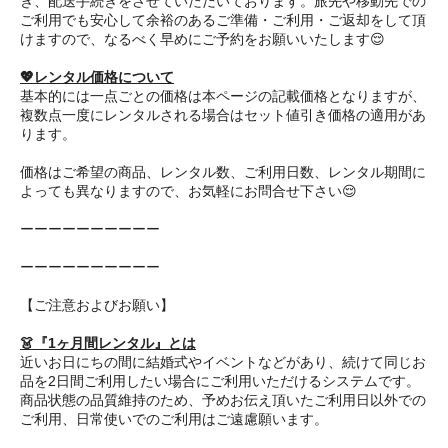
き、配送手続きをさせていただいております。旅先や移動先での
ご利用でも安心して余裕のあるご準備・ご利用・ご返却をして頂
けますので、なるべく早めにご予約をお願いいたします😌
💖レンタル価格について
基本的には一点ごとの価格は本ページの記載価格となりますが、
複数点一度にレンタルされる場合はセット値引き価格の適用があ
ります。
価格はご希望の商品、レンタル数、ご利用日数、レンタル期間に
よっても異なりますので、お気軽にお問合せ下さい😌
ーーーーーーーーーー
ーーーーーーーーーー
【ご注意およびお願い】
👗『1ヶ月間レンタル』とは
近いお日にちの間に結婚式やイベントなどがあり、続けて同じお
品を2日間ご利用したい場合にご利用いただけるシステムです。
商品状態の品質維持のため、予めお伝え頂いたご利用日以外での
ご利用、日常使いでのご利用はご遠慮願います。