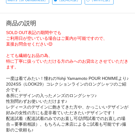
Men's（or Genderless）
⚫️（BLACK系）
⚪️（WHITE系）
商品の説明
SOLD OUT表記の期間中でも
ご利用日が空いている場合はご案内が可能ですので、
直接お問合せください😌
とても繊細なお品の為、
特に丁寧に扱っていただける方のみへのお貸出とさせていただき
ます。
一度は着てみたい！憧れのYohji Yamamoto POUR HOMMEより♪
2024SS（LOOK29）コレクションラインのロングシャツのご紹
介です。
各所にデザインの入ったメンズのロングシャツ♪
性別問わずお使いいただけます♪
レディースのデザインに飽きてきた方や、かっこいいデザインが
好みの女性の方にも是非着ていただきたいデザインです！
配送試着（配送試着のみでのお直し可/訪問試着でのお直しの場
合→要事前相談）、もちろんご来店によるご試着も可能です♪撮
影のご依頼も♪