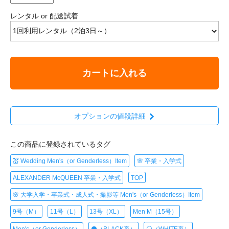
レンタル or 配送試着
カートに入れる
オプションの値段詳細
この商品に登録されているタグ
💒 Wedding Men's（or Genderless）Item
🌸 卒業・入学式
ALEXANDER McQUEEN 卒業・入学式
TOP
🌸 大学入学・卒業式・成人式・撮影等 Men's（or Genderless）Item
9号（M）
11号（L）
13号（XL）
Men M（15号）