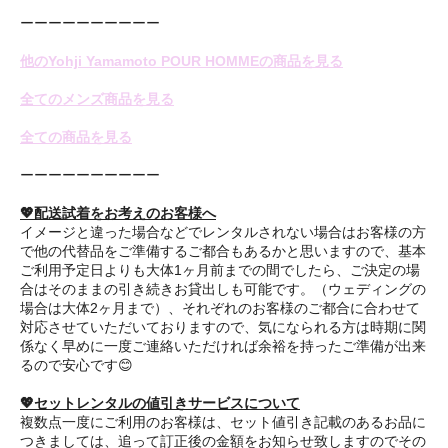
ーーーーーーーーーー
他のYohji Yamamoto POUR HOMMEの商品を見る
全てのメンズ商品を見る
全ての商品を見る
ーーーーーーーーーー
💖配送試着をお考えのお客様へ
イメージと違った場合などでレンタルされない場合はお客様の方
で他の代替品をご準備するご都合もあるかと思いますので、基本
ご利用予定日よりも大体1ヶ月前までの間でしたら、ご決定の場
合はそのままの引き続きお貸出しも可能です。（ウェディングの
場合は大体2ヶ月まで）、それぞれのお客様のご都合に合わせて
対応させていただいておりますので、気になられる方は時期に関
係なく早めに一度ご連絡いただければ余裕を持ったご準備が出来
るので安心です😊
💖セットレンタルの値引きサービスについて
複数点一度にご利用のお客様は、セット値引き記載のあるお品に
つきましては、追って訂正後の金額をお知らせ致しますのでその