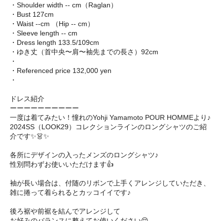
・Shoulder width -- cm（Raglan）
・Bust 127cm
・Waist --cm （Hip -- cm）
・Sleeve length -- cm
・Dress length 133.5/109cm
・ゆき丈（首中央〜肩〜袖先までの長さ）92cm
・
・Referenced price 132,000 yen
・
ドレス紹介
ーーーーーーーーーー
一度は着てみたい！憧れのYohji Yamamoto POUR HOMMEより♪
2024SS（LOOK29）コレクションラインのロングシャツのご紹
介です✨👗✨
各所にデザインの入ったメンズのロングシャツ♪
性別問わずお使いいただけます👍
袖が長い場合は、付随のリボンで上手くアレンジしていただき、
雑に捲って着られるとカッコイイです♪
後ろ裾や前裾を結んでアレンジして
お好みのバランスに整えてお使いください😌