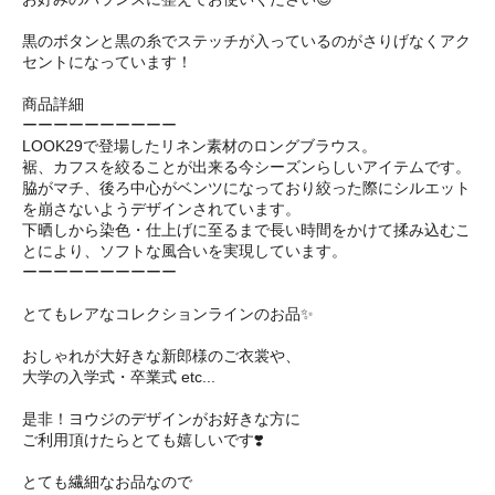
黒のボタンと黒の糸でステッチが入っているのがさりげなくアク
セントになっています！
商品詳細
ーーーーーーーーーー
LOOK29で登場したリネン素材のロングブラウス。
裾、カフスを絞ることが出来る今シーズンらしいアイテムです。
脇がマチ、後ろ中心がベンツになっており絞った際にシルエット
を崩さないようデザインされています。
下晒しから染色・仕上げに至るまで長い時間をかけて揉み込むこ
とにより、ソフトな風合いを実現しています。
ーーーーーーーーーー
とてもレアなコレクションラインのお品✨
おしゃれが大好きな新郎様のご衣裳や、
大学の入学式・卒業式 etc...
是非！ヨウジのデザインがお好きな方に
ご利用頂けたらとても嬉しいです❣️
とても繊細なお品なので