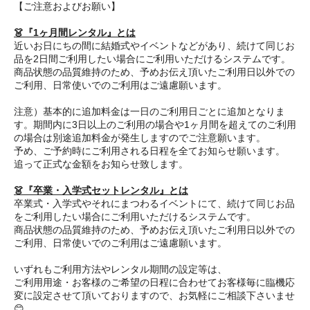
【ご注意およびお願い】
👗『1ヶ月間レンタル』とは
近いお日にちの間に結婚式やイベントなどがあり、続けて同じお
品を2日間ご利用したい場合にご利用いただけるシステムです。
商品状態の品質維持のため、予めお伝え頂いたご利用日以外での
ご利用、日常使いでのご利用はご遠慮願います。
注意）基本的に追加料金は一日のご利用日ごとに追加となりま
す。期間内に3日以上のご利用の場合や1ヶ月間を超えてのご利用
の場合は別途追加料金が発生しますのでご注意願います。
予め、ご予約時にご利用される日程を全てお知らせ願います。
追って正式な金額をお知らせ致します。
👗『卒業・入学式セットレンタル』とは
卒業式・入学式やそれにまつわるイベントにて、続けて同じお品
をご利用したい場合にご利用いただけるシステムです。
商品状態の品質維持のため、予めお伝え頂いたご利用日以外での
ご利用、日常使いでのご利用はご遠慮願います。
いずれもご利用方法やレンタル期間の設定等は、
ご利用用途・お客様のご希望の日程に合わせてお客様毎に臨機応
変に設定させて頂いておりますので、お気軽にご相談下さいませ
😊