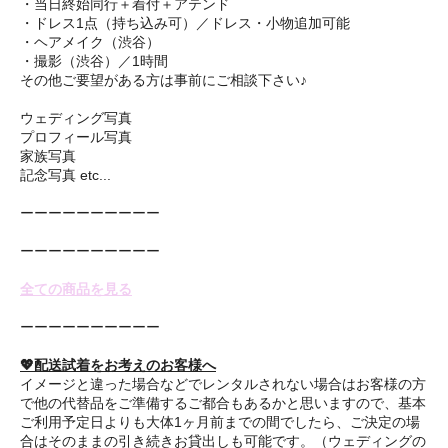
・当日終始同行＋着付＋アテンド
・ドレス1点（持ち込み可）／ドレス・小物追加可能
・ヘアメイク（渋谷）
・撮影（渋谷）／1時間
その他ご要望がある方は事前にご相談下さい♪
ウェディング写真
プロフィール写真
家族写真
記念写真 etc...
ーーーーーーーーーー
ーーーーーーーーーー
全ての商品を見る
ーーーーーーーーーー
💖配送試着をお考えのお客様へ
イメージと違った場合などでレンタルされない場合はお客様の方
で他の代替品をご準備するご都合もあるかと思いますので、基本
ご利用予定日よりも大体1ヶ月前までの間でしたら、ご決定の場
合はそのままの引き続きお貸出しも可能です。（ウェディングの