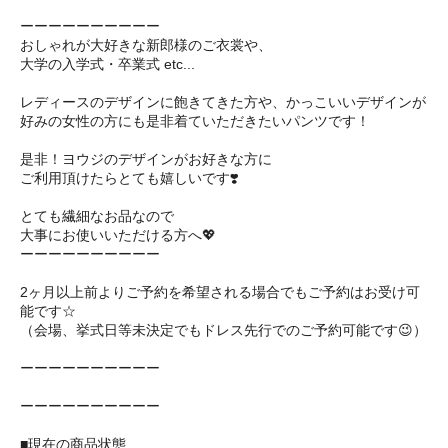
ーーーーーーーーーー
おしゃれが大好きな新郎様のご衣裳や、
大学の入学式・卒業式 etc...
レディースのデザインに飽きてきた方や、かっこいいデザインが
好みの女性の方にも是非着ていただきたいパンツです！
是非！ヨウジのデザインがお好きな方に
ご利用頂けたらとても嬉しいです❣️
とても繊細なお品なので
大事にお使いいただける方へ💖
ーーーーーーーーーー
2ヶ月以上前よりご予約を希望される場合でもご予約はお受け可
能です☆
（会場、挙式日等未決定でもドレス先行でのご予約可能です😉）
ーーーーーーーーーー
ーーーーーーーーーー
■現在の商品状態