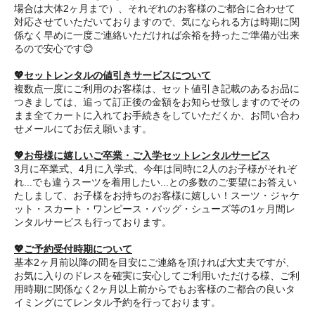
場合は大体2ヶ月まで）、それぞれのお客様のご都合に合わせて
対応させていただいておりますので、気になられる方は時期に関
係なく早めに一度ご連絡いただければ余裕を持ったご準備が出来
るので安心です😊
💖セットレンタルの値引きサービスについて
複数点一度にご利用のお客様は、セット値引き記載のあるお品に
つきましては、追って訂正後の金額をお知らせ致しますのでその
まま全てカートに入れてお手続きをしていただくか、お問い合わ
せメールにてお伝え願います。
💖お母様に嬉しいご卒業・ご入学セットレンタルサービス
3月に卒業式、4月に入学式、今年は同時に2人のお子様がそれぞ
れ...でも違うスーツを着用したい...との多数のご要望にお答えい
たしまして、お子様をお持ちのお客様に嬉しい！スーツ・ジャケ
ット・スカート・ワンピース・バッグ・シューズ等の1ヶ月間レ
ンタルサービスも行っております。
💖ご予約受付時期について
基本2ヶ月前以降の間を目安にご連絡を頂ければ大丈夫ですが、
お気に入りのドレスを確実に安心してご利用いただける様、ご利
用時期に関係なく2ヶ月以上前からでもお客様のご都合の良いタ
イミングにてレンタル予約を行っております。