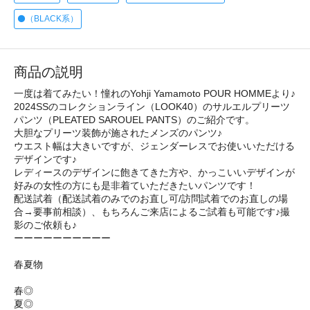
⚫️（BLACK系）
商品の説明
一度は着てみたい！憧れのYohji Yamamoto POUR HOMMEより♪
2024SSのコレクションライン（LOOK40）のサルエルプリーツ
パンツ（PLEATED SAROUEL PANTS）のご紹介です。
大胆なプリーツ装飾が施されたメンズのパンツ♪
ウエスト幅は大きいですが、ジェンダーレスでお使いいただける
デザインです♪
レディースのデザインに飽きてきた方や、かっこいいデザインが
好みの女性の方にも是非着ていただきたいパンツです！
配送試着（配送試着のみでのお直し可/訪問試着でのお直しの場
合→要事前相談）、もちろんご来店によるご試着も可能です♪撮
影のご依頼も♪
ーーーーーーーーーー
春夏物
春◎
夏◎