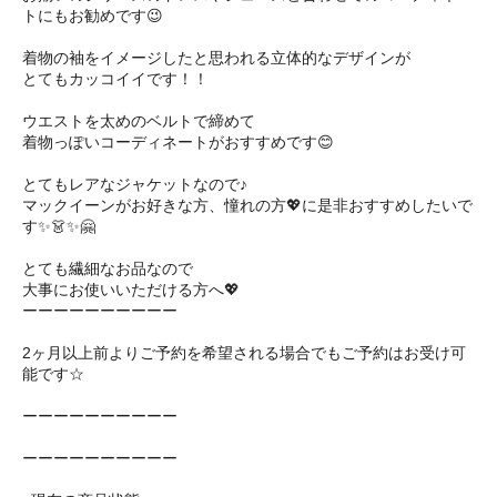
トにもお勧めです😉
着物の袖をイメージしたと思われる立体的なデザインが
とてもカッコイイです！！
ウエストを太めのベルトで締めて
着物っぽいコーディネートがおすすめです😊
とてもレアなジャケットなので♪
マックイーンがお好きな方、憧れの方💖に是非おすすめしたいで
す✨👗✨🤗 ㅤㅤ
とても繊細なお品なので
大事にお使いいただける方へ💖
ーーーーーーーーーー
2ヶ月以上前よりご予約を希望される場合でもご予約はお受け可
能です☆
ーーーーーーーーーー
ーーーーーーーーーー