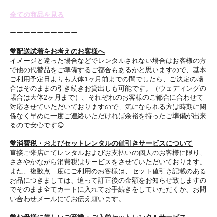
全ての商品を見る
ーーーーーーーーーー
💖配送試着をお考えのお客様へ
イメージと違った場合などでレンタルされない場合はお客様の方
で他の代替品をご準備するご都合もあるかと思いますので、基本
ご利用予定日よりも大体1ヶ月前までの間でしたら、ご決定の場
合はそのままの引き続きお貸出しも可能です。（ウェディングの
場合は大体2ヶ月まで）、それぞれのお客様のご都合に合わせて
対応させていただいておりますので、気になられる方は時期に関
係なく早めに一度ご連絡いただければ余裕を持ったご準備が出来
るので安心です😊
💖消費税・およびセットレンタルの値引きサービスについて
直接ご来店にてレンタルおよびお支払いの個人のお客様に限り、
ささやかながら消費税はサービスをさせていただいております。
また、複数点一度にご利用のお客様は、セット値引き記載のある
お品につきましては、追って訂正後の金額をお知らせ致しますの
でそのまま全てカートに入れてお手続きをしていただくか、お問
い合わせメールにてお伝え願います。