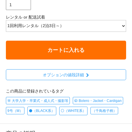
レンタル or 配送試着
カートに入れる
オプションの値段詳細
この商品に登録されているタグ
🌸 大学入学・卒業式・成人式・撮影等
🧥 Bolero・Jacket・Cardigan
9号（M）
⚫️（BLACK系）
⚪️（WHITE系）
（千鳥格子柄）