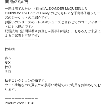
商品の説明
一度は着てみたい！憧れのALEXANDER McQUEENより
♪2009/FW“The Horn of Plenty”のとてもレアな千鳥格子柄シリー
ズのジャケットのご紹介です。
お揃いのシリーズのドレスやシューズと合わせてのコーディネー
トにもお勧めです♪
配送試着（訪問試着＆お直し→要事前相談）、もちろんご来店に
よるご試着も可能です♪
ーーーーーーーーーー
秋冬物
春△
夏❌
秋◎
冬◎
秋冬コレクションの物です。
ウール生地なので夏以外の肌寒い時期でのご利用をお勧めしてお
ります。
ーーーーーーーーーー
Product code:01131