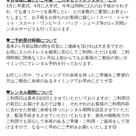
💖お母様に嬉しいご卒業・ご入学セットレンタルサービス
3月に卒業式、4月に入学式、今年は同時に2人のお子様がそれぞ
れ...でも違うスーツを着用したい...との多数のご要望にお答えい
たしまして、お子様をお持ちのお客様に嬉しい！スーツ・ジャケ
ット・スカート・ワンピース・バッグ・シューズ等の1ヶ月間レ
ンタルサービスも行っております。
💖ご予約受付時期について
基本2ヶ月前以降の間を目安にご連絡を頂ければ大丈夫ですが、
お気に入りのドレスを確実に安心してご利用いただける様、ご利
用時期に関係なく2ヶ月以上前からでもお客様のご都合の良いタ
イミングにてレンタル予約を行っております。
お忙しい方や、ウェディングでの余裕を持ったご準備をご希望の
方はご都合に余裕のあるタイミングでお早めにどうぞ😊
💖レンタル期間について
ご利用日は基本2泊3日とさせていただいておりますが、ご利用日
の前日にお届けするのでは無く、それぞれのお客様のご利用内容
に合わせた前後に余裕を持ったレンタル期間を設定させていただ
き、配送手続きをさせていただいております。旅先や移動先での
ご利用でも安心して余裕のあるご準備・ご利用・ご返却をして頂
けますので、なるべく早めにご予約をお願いいたします😌