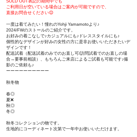
SOLD OUT表記の期間中でも
ご利用日が空いている場合はご案内が可能ですので、
直接お問合せください😌
一度は着てみたい！憧れのYohji Yamamotoより♪
2024/FWのストールのご紹介です。
お好みの着こなしで♪カジュアルにも♪ドレススタイルにも♪
個性的なデザインが好みの女性の方に是非お使いいただきたいデ
ザインです！
配送試着（配送試着のみでのお直し可/訪問試着でのお直しの場
合→要事前相談）、もちろんご来店によるご試着も可能です♪撮
影のご依頼も♪
ーーーーーーーーーー
秋冬物
春◎
夏❌
秋◎
冬◎
秋冬コレクションの物です。
生地的にコーディネート次第で一年中お使いいただけます。