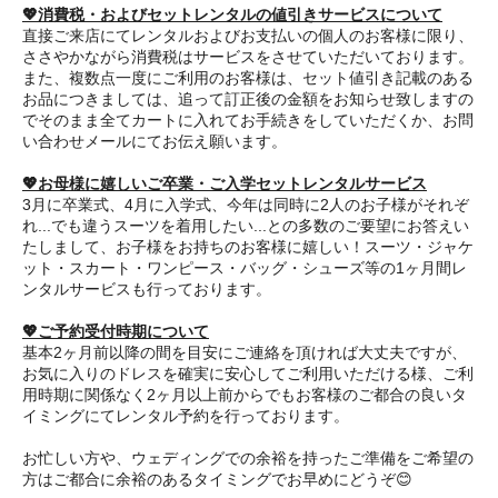
💖消費税・およびセットレンタルの値引きサービスについて
直接ご来店にてレンタルおよびお支払いの個人のお客様に限り、
ささやかながら消費税はサービスをさせていただいております。
また、複数点一度にご利用のお客様は、セット値引き記載のある
お品につきましては、追って訂正後の金額をお知らせ致しますの
でそのまま全てカートに入れてお手続きをしていただくか、お問
い合わせメールにてお伝え願います。
💖お母様に嬉しいご卒業・ご入学セットレンタルサービス
3月に卒業式、4月に入学式、今年は同時に2人のお子様がそれぞ
れ...でも違うスーツを着用したい...との多数のご要望にお答えい
たしまして、お子様をお持ちのお客様に嬉しい！スーツ・ジャケ
ット・スカート・ワンピース・バッグ・シューズ等の1ヶ月間レ
ンタルサービスも行っております。
💖ご予約受付時期について
基本2ヶ月前以降の間を目安にご連絡を頂ければ大丈夫ですが、
お気に入りのドレスを確実に安心してご利用いただける様、ご利
用時期に関係なく2ヶ月以上前からでもお客様のご都合の良いタ
イミングにてレンタル予約を行っております。
お忙しい方や、ウェディングでの余裕を持ったご準備をご希望の
方はご都合に余裕のあるタイミングでお早めにどうぞ😊