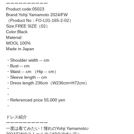
ーーーーーーーーーー
Product code:05023
Brand:Yohji Yamamoto 2024/FW
（Product No：FO-L01-165-2-02）
Size:FREE SIZE（02）
Color:Black
Material:
WOOL 100%
Made in Japan
・Shoulder width -- cm
・Bust -- cm
・Waist -- cm （Hip -- cm）
・Sleeve length -- cm
・Dress length 236cm（W236cm×H72cm）
・
・
・Referenced price 55,000 yen
・
ドレス紹介
ーーーーーーーーーー
一度は着てみたい！憧れのYohji Yamamoto♪