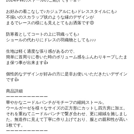
2024/FWのストールのご紹介です✨👗✨
お好みの着こなしで♪カジュアルにも♪ドレススタイルにも♪
不揃いのスカラップ状のような縁のデザインが
まるでレースの様にも見えとてもお洒落です😍
防寒着としてコートの上に羽織っても♪
ショールの代わりにドレスの羽織物としても♪♪♪
生地は軽く適度な張り感があるので、
簡単に首周りに巻いた時のボリューム感をふんわりキープしたま
ま保つ事が出来ます👍
個性的なデザインが好みの方に是非お使いいただきたいデザイン
です👍
商品詳細
ーーーーーーーーーー
華やかなニードルパンチがモチーフの縮純ストール。
ウールガーゼを様々なサイズの正方形にカットし四方房に加エ。
それを重ねてニードルパンチで繋ぎ合わせ、更に縮絨を施しまし
た。無造作に見えて丁寧に作り上げており、服との親和性が高い
1枚です。
ーーーーーーーーーー