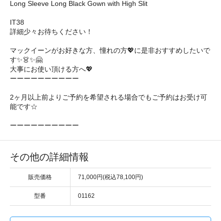
Long Sleeve Long Black Gown with High Slit
IT38
詳細少々お待ちください！
マックイーンがお好きな方、憧れの方💖に是非おすすめしたいで
す✨👗✨🤗 ㅤㅤ
大事にお使い頂ける方へ💖
ーーーーーーーーーー
2ヶ月以上前よりご予約を希望される場合でもご予約はお受け可
能です☆
ーーーーーーーーーー
その他の詳細情報
販売価格
71,000円(税込78,100円)
型番
01162