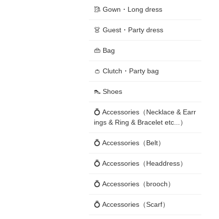
🥻 Gown・Long dress
👗 Guest・Party dress
👜 Bag
👛 Clutch・Party bag
👠 Shoes
💍 Accessories（Necklace & Earr
ings & Ring & Bracelet etc...）
💍 Accessories（Belt）
💍 Accessories（Headdress）
💍 Accessories（brooch）
💍 Accessories（Scarf）