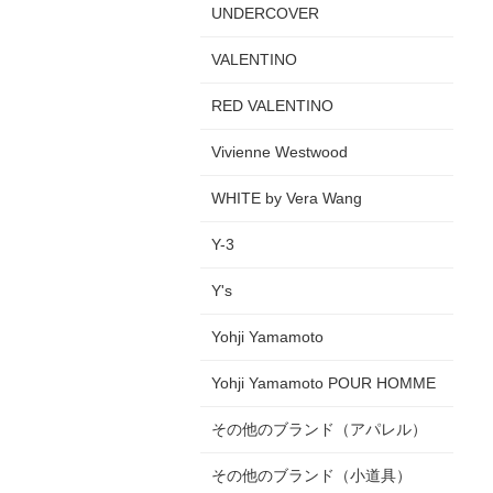
UNDERCOVER
VALENTINO
RED VALENTINO
Vivienne Westwood
WHITE by Vera Wang
Y-3
Y's
Yohji Yamamoto
Yohji Yamamoto POUR HOMME
その他のブランド（アパレル）
その他のブランド（小道具）