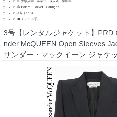
ホーム
>
🌸 大学入学・卒業式・成人式・撮影等
ホーム
>
🧥 Bolero・Jacket・Cardigan
ホーム
>
3号（XXS）
ホーム
>
⚫️（BLACK系）
3号【レンタルジャケット】PRD CODE:
nder McQUEEN Open Sleeves J
サンダー・マックイーン ジャケ