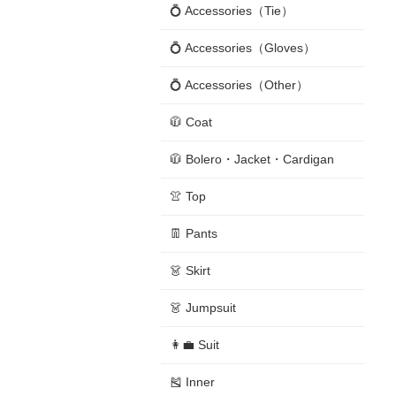
💍 Accessories（Tie）
💍 Accessories（Gloves）
💍 Accessories（Other）
🧥 Coat
🧥 Bolero・Jacket・Cardigan
👚 Top
👖 Pants
👗 Skirt
👗 Jumpsuit
👩‍💼 Suit
🎽 Inner