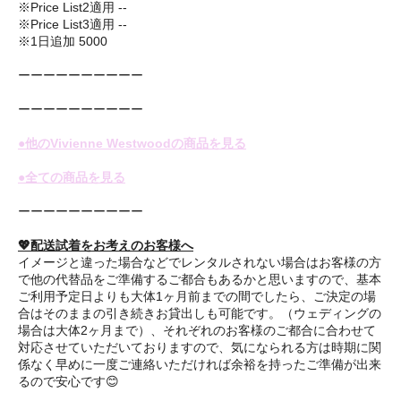
※Price List2適用 --
※Price List3適用 --
※1日追加 5000
ーーーーーーーーーー
ーーーーーーーーーー
●他のVivienne Westwoodの商品を見る
●全ての商品を見る
ーーーーーーーーーー
💖配送試着をお考えのお客様へ
イメージと違った場合などでレンタルされない場合はお客様の方
で他の代替品をご準備するご都合もあるかと思いますので、基本
ご利用予定日よりも大体1ヶ月前までの間でしたら、ご決定の場
合はそのままの引き続きお貸出しも可能です。（ウェディングの
場合は大体2ヶ月まで）、それぞれのお客様のご都合に合わせて
対応させていただいておりますので、気になられる方は時期に関
係なく早めに一度ご連絡いただければ余裕を持ったご準備が出来
るので安心です😊