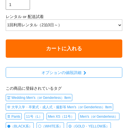
レンタル or 配送試着
カートに入れる
オプションの値段詳細
この商品に登録されているタグ
💒 Wedding Men's（or Genderless）Item
🌸 大学入学・卒業式・成人式・撮影等 Men's（or Genderless）Item
👖 Pants
11号（L）
Men XS（11号）
Men's（or Genderless）
⚫️（BLACK系）
⚪️（WHITE系）
🟡（GOLD・YELLOW系）