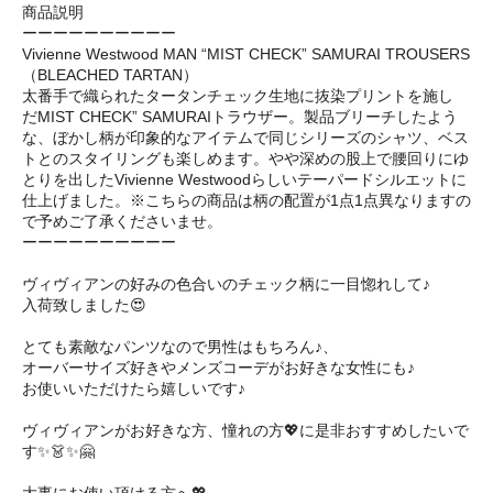
商品説明
ーーーーーーーーーー
Vivienne Westwood MAN “MIST CHECK” SAMURAI TROUSERS
（BLEACHED TARTAN）
太番手で織られたタータンチェック生地に抜染プリントを施し
だMIST CHECK” SAMURAIトラウザー。製品ブリーチしたよう
な、ぼかし柄が印象的なアイテムで同じシリーズのシャツ、ベス
トとのスタイリングも楽しめます。やや深めの股上で腰回りにゆ
とりを出したVivienne Westwoodらしいテーパードシルエットに
仕上げました。※こちらの商品は柄の配置が1点1点異なりますの
で予めご了承くださいませ。
ーーーーーーーーーー
ヴィヴィアンの好みの色合いのチェック柄に一目惚れして♪
入荷致しました😍
とても素敵なパンツなので男性はもちろん♪、
オーバーサイズ好きやメンズコーデがお好きな女性にも♪
お使いいただけたら嬉しいです♪
ヴィヴィアンがお好きな方、憧れの方💖に是非おすすめしたいで
す✨👗✨🤗 ㅤㅤ