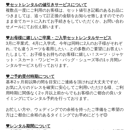
💖セットレンタルの値引きサービスについて
複数点一度にご利用のお客様は、セット値引き記載のあるお品に
つきましては、追って訂正後の金額をお知らせ致しますのでその
まま全てカートに入れてお手続きをしていただくか、お問い合わ
せメールにてお伝え願います。
💖お母様に嬉しいご卒業・ご入学セットレンタルサービス
3月に卒業式、4月に入学式、今年は同時に2人のお子様がそれぞ
れ...でも違うスーツを着用したい...との多数のご要望にお答えい
たしまして、お子様をお持ちのお客様に嬉しい！スーツ・ジャケ
ット・スカート・ワンピース・バッグ・シューズ等の1ヶ月間レ
ンタルサービスも行っております。
💖ご予約受付時期について
基本2ヶ月前以降の間を目安にご連絡を頂ければ大丈夫ですが、
お気に入りのドレスを確実に安心してご利用いただける様、ご利
用時期に関係なく2ヶ月以上前からでもお客様のご都合の良いタ
イミングにてレンタル予約を行っております。
お忙しい方や、ウェディングでの余裕を持ったご準備をご希望の
方はご都合に余裕のあるタイミングでお早めにどうぞ😊
💖レンタル期間について