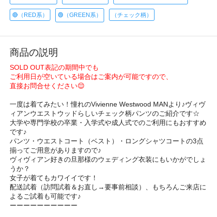
🔴（RED系）
🟢（GREEN系）
（チェック柄）
商品の説明
SOLD OUT表記の期間中でも
ご利用日が空いている場合はご案内が可能ですので、
直接お問合せください😌
一度は着てみたい！憧れのVivienne Westwood MANより♪ヴィヴ
ィアンウエストウッドらしいチェック柄パンツのご紹介です☆
大学や専門学校の卒業・入学式や成人式でのご利用にもおすすめ
です♪
パンツ・ウエストコート（ベスト）・ロングシャツコートの3点
揃ってご用意がありますので♪
ヴィヴィアン好きの旦那様のウェディング衣装にもいかがでしょ
うか？
女子が着てもカワイイです！
配送試着（訪問試着＆お直し→要事前相談）、もちろんご来店に
よるご試着も可能です♪
ーーーーーーーーーー